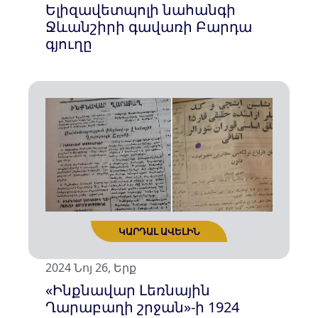
Ելիզավետպոլի նահանգի
Ջևանշիրի գավառի Բարդա
գյուղը
2024 Նոյ 26, Երք
ԿԱՐԴԱԼ ԱՎԵԼԻՆ
«Ինքնավար Լեռնային
Ղարաբաղի շրջան»-ի 1924