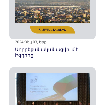
2024 Դեկ 03, Երք
Ադրբեջանականացվում է
Իգդիրը
ԿԱՐԴԱԼ ԱՎԵԼԻՆ