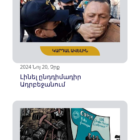
ԿԱՐԴԱԼ ԱՎԵԼԻՆ
2024 Նոյ 20, Չրք
Լինել ընդդիմադիր
Ադրբեջանում