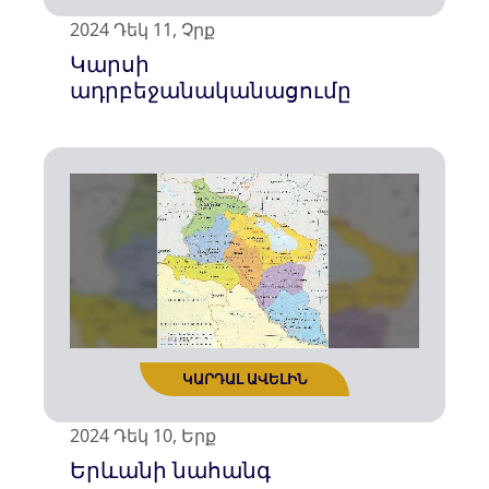
2024 Դեկ 11, Չրք
Կարսի
ադրբեջանականացումը
ԿԱՐԴԱԼ ԱՎԵԼԻՆ
2024 Դեկ 10, Երք
Երևանի նահանգ