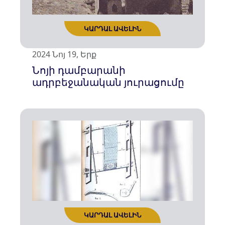
2024 Նոյ 19, Երք
Նոյի դամբարանի
ադրբեջանական յուրացումը
ԿԱՐԴԱԼ ԱՎԵԼԻՆ