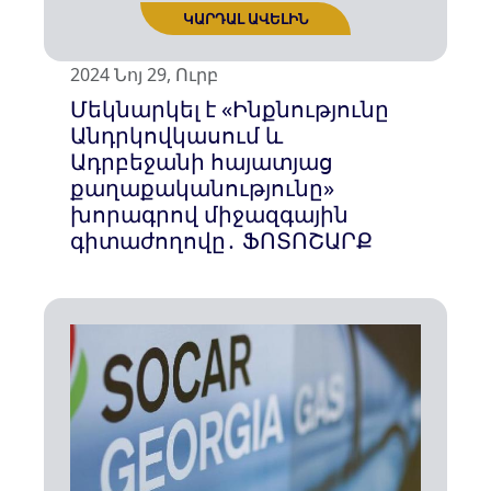
ԿԱՐԴԱԼ ԱՎԵԼԻՆ
2024 Նոյ 29, Ուրբ
Մեկնարկել է «Ինքնությունը
Անդրկովկասում և
Ադրբեջանի հայատյաց
քաղաքականությունը»
խորագրով միջազգային
գիտաժողովը․ ՖՈՏՈՇԱՐՔ