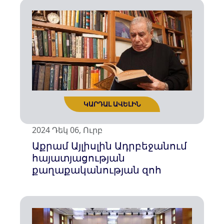
2024 Դեկ 06, Ուրբ
Աքրամ Այլիսլին Ադրբեջանում
հայատյացության
քաղաքականության զոհ
ԿԱՐԴԱԼ ԱՎԵԼԻՆ