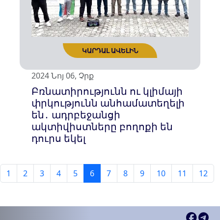
ԿԱՐԴԱԼ ԱՎԵԼԻՆ
2024 Նոյ 06, Չրք
Բռնատիրությունն ու կլիմայի
փրկությունն անհամատեղելի
են․ ադրբեջանցի
ակտիվիստները բողոքի են
դուրս եկել
1
2
3
4
5
6
7
8
9
10
11
12