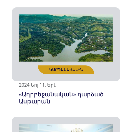
2024 Նոյ 11, Երկ
«Ադրբեջանական» դարձած
Ասթարան
ԿԱՐԴԱԼ ԱՎԵԼԻՆ