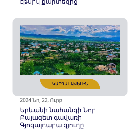
էթնիկ քարտեզից
ԿԱՐԴԱԼ ԱՎԵԼԻՆ
2024 Նոյ 22, Ուրբ
Երևանի նահանգի Նոր
Բայազետ գավառի
Գյոզալդարա գյուղը