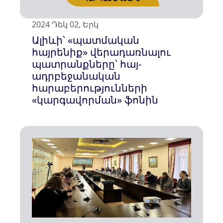
ԿԱՐԴԱԼ ԱՎԵԼԻՆ
2024 Դեկ 02, Երկ
Ալիևի՝ «պատմական
հայրենիք» վերադառնալու
պատրանքները՝ հայ-
ադրբեջանական
հարաբերությունների
«կարգավորման» ֆոնին