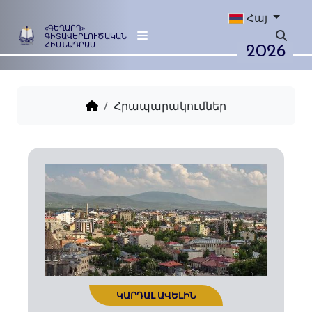
Հայ
«ԳԵՂԱՐԴ»
ԳԻՏԱՎԵՐԼՈՒԾԱԿԱՆ
2026
ՀԻՄՆԱԴՐԱՄ
Հրապարակումներ