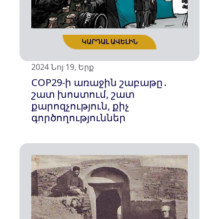
2024 Նոյ 19, Երք
ԿԱՐԴԱԼ ԱՎԵԼԻՆ
COP29-ի առաջին շաբաթը․
շատ խոստում, շատ
քարոզչություն, քիչ
գործողություններ