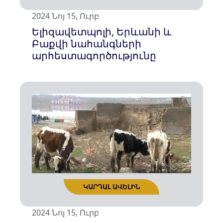
2024 Նոյ 15, Ուրբ
Ելիզավետպոլի, Երևանի և
Բաքվի նահանգների
արհեստագործությունը
ԿԱՐԴԱԼ ԱՎԵԼԻՆ
2024 Նոյ 15, Ուրբ