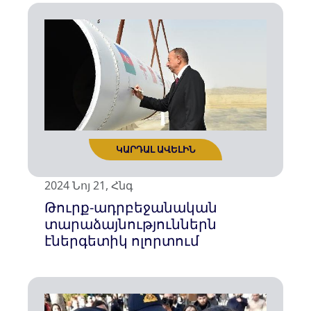
ԿԱՐԴԱԼ ԱՎԵԼԻՆ
2024 Նոյ 21, Հնգ
Թուրք-ադրբեջանական
տարաձայնություններն
էներգետիկ ոլորտում