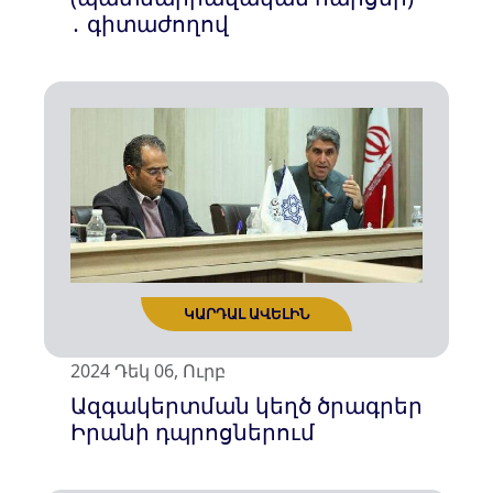
․ գիտաժողով
ԿԱՐԴԱԼ ԱՎԵԼԻՆ
2024 Դեկ 06, Ուրբ
Ազգակերտման կեղծ ծրագրեր
Իրանի դպրոցներում