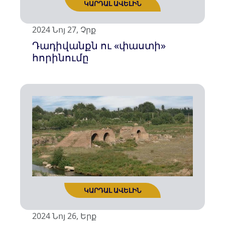
2024 Նոյ 27, Չրք
Դադիվանքն ու «փաստի»
հորինումը
ԿԱՐԴԱԼ ԱՎԵԼԻՆ
2024 Նոյ 26, Երք