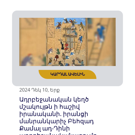
ԿԱՐԴԱԼ ԱՎԵԼԻՆ
2024 Դեկ 10, Երք
Ադրբեջանական կեղծ
մշակույթն ի հաշիվ
իրանականի. իրանցի
մանրանկարիչ Բեհզադ
Քամալ ադ-Դինի