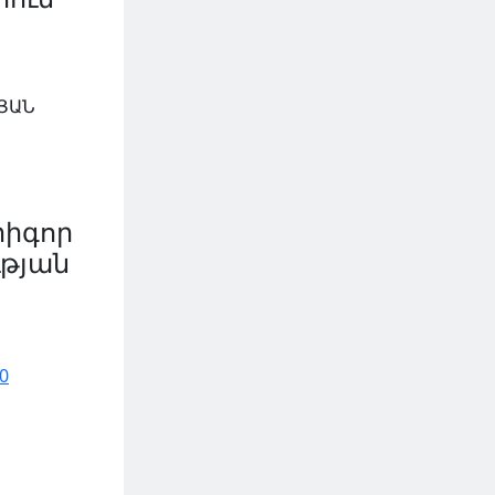
ՅԱՆ
րիգոր
ւթյան
0