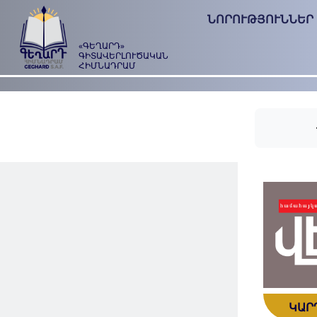
ՆՈՐՈՒԹՅՈՒՆՆԵՐ
«ԳԵՂԱՐԴ»
ԳԻՏԱՎԵՐԼՈՒԾԱԿԱՆ
ՀԻՄՆԱԴՐԱՄ
ԿԱՐ