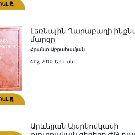
ԴԱԼ
Լեռնային Ղարաբաղի ինք
մարզը
Հրանտ Աբրահամյան
4 էջ, 2010, Երևան
ԴԱԼ
Արևելյան Այսրկովկասի
թյուրքական ցեղերը ԺԹ դա