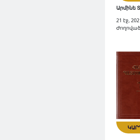
Արմինե 
21 էջ, 202
Ժողոված
ԿԱՐ