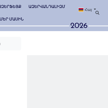
ԱԶԵՐՖԵՅՔ
ԱԶԵՐՎԱՆԴԱԼԻԶՄ
Հայ
ՄԵՐ ՄԱՍԻՆ
2026
ն