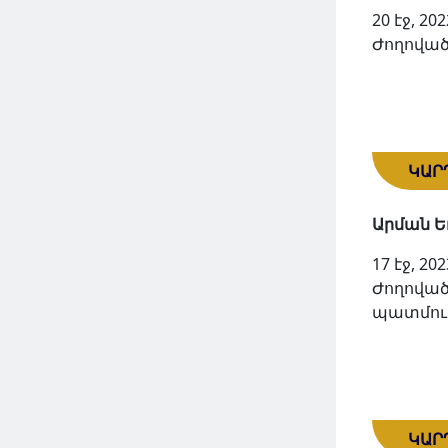
20 էջ, 202
Ժողոված
ԿԱՐ
Արման 
17 էջ, 202
Ժողոված
պատմութ
ԿԱՐ