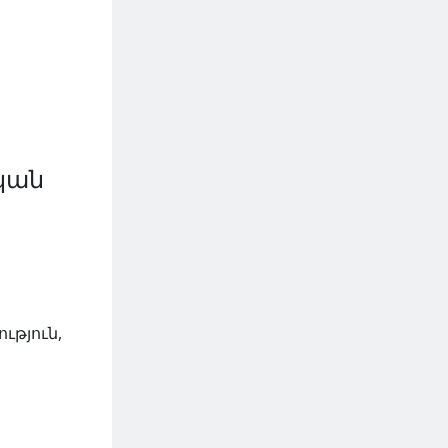
կան
ւթյուն,