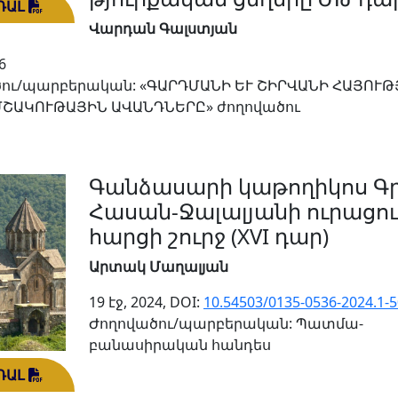
ԴԱԼ
Վարդան Գալստյան
6
ու/պարբերական: «ԳԱՐԴՄԱՆԻ ԵՒ ՇԻՐՎԱՆԻ ՀԱՅՈՒԹ
ՄՇԱԿՈՒԹԱՅԻՆ ԱՎԱՆԴՆԵՐԸ» ժողովածու
Գանձասարի կաթողիկոս Գ
Հասան-Ջալալյանի ուրացո
հարցի շուրջ (XVI դար)
Արտակ Մաղալյան
19 էջ, 2024, DOI:
10.54503/0135-0536-2024.1-5
Ժողովածու/պարբերական: Պատմա-
բանասիրական հանդես
ԴԱԼ