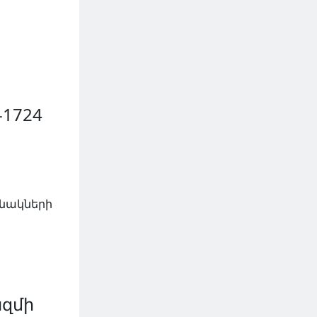
-1724
անակների
ազմի