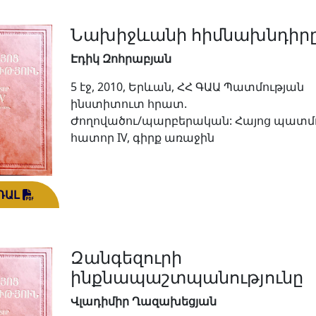
Նախիջևանի հիմնախնդիր
Էդիկ Զոհրաբյան
5 էջ, 2010, Երևան, ՀՀ ԳԱԱ Պատմության
ինստիտուտ հրատ.
Ժողովածու/պարբերական: Հայոց պատմո
հատոր IV, գիրք առաջին
ԴԱԼ
Զանգեզուրի
ինքնապաշտպանությունը
Վլադիմիր Ղազախեցյան