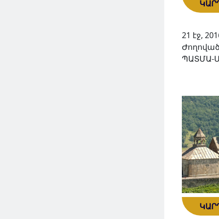
ԿԱՐ
21 էջ, 201
Ժողոված
ՊԱՏՄԱ-
ԿԱՐ