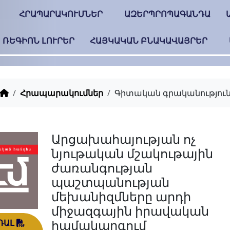
ՀՐԱՊԱՐԱԿՈՒՄՆԵՐ
ԱԶԵՐՊՐՈՊԱԳԱՆԴԱ
ՌԵԳԻՈՆ ԼՈՒՐԵՐ
ՀԱՅԿԱԿԱՆ ԲՆԱԿԱՎԱՅՐԵՐ
Հրապարակումներ
Գիտական գրականությու
Արցախահայության ոչ
նյութական մշակութային
ժառանգության
պաշտպանության
մեխանիզմները արդի
միջազգային իրավական
համակարգում
ԴԱԼ