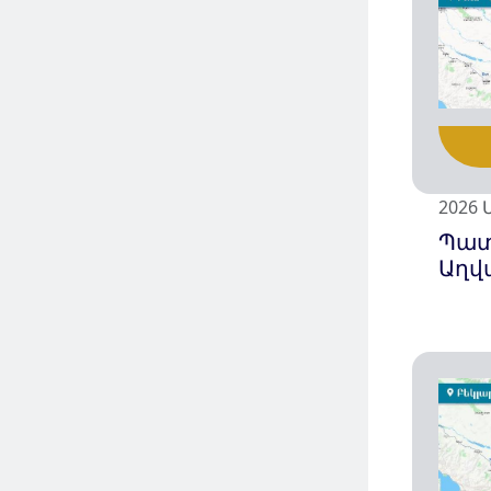
2026 
Պա
Աղվա