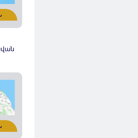
Ն
ավան
Ն