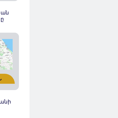
կան
րը
Ն
ջանի