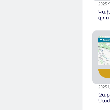
2025 
Կախ
գյու
2025 Ն
Զաք
Մամ