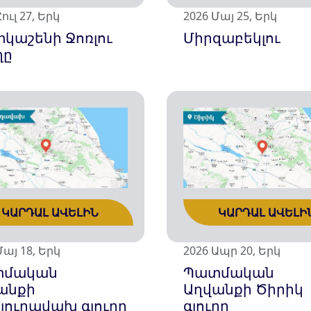
ուլ 27, Երկ
2026 Մայ 25, Երկ
տկաշենի Ջոռլու
Միրզաբեկլու
ղը
ԿԱՐԴԱԼ ԱՎԵԼԻ
ԿԱՐԴԱԼ ԱՎԵԼԻՆ
2026 Ապր 20, Երկ
Մայ 18, Երկ
Պատմական
տմական
Աղվանքի Ծիրիկ
անքի
գյուղը
լուղավախ գյուղը