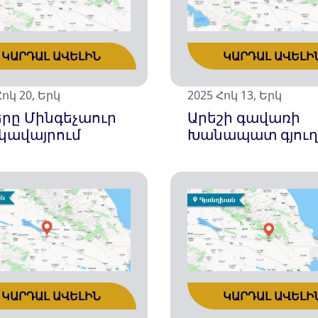
ԿԱՐԴԱԼ ԱՎԵԼԻ
ԿԱՐԴԱԼ ԱՎԵԼԻՆ
2025 Հոկ 13, Երկ
Հոկ 20, Երկ
Արեշի գավառի
երը Մինգեչաուր
Խանապատ գյուղ
կավայրում
ԿԱՐԴԱԼ ԱՎԵԼԻ
ԿԱՐԴԱԼ ԱՎԵԼԻՆ