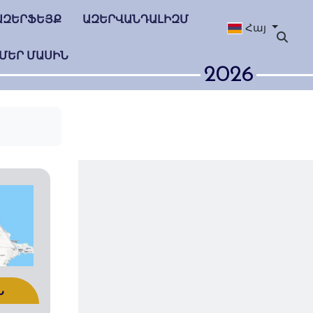
ԱԶԵՐՖԵՅՔ
ԱԶԵՐՎԱՆԴԱԼԻԶՄ
Հայ
ՄԵՐ ՄԱՍԻՆ
2026
Ն