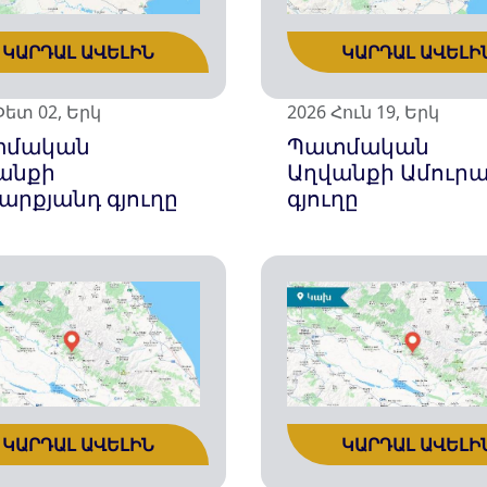
ԿԱՐԴԱԼ ԱՎԵԼԻՆ
ԿԱՐԴԱԼ ԱՎԵԼԻ
Փետ 02, Երկ
2026 Հուն 19, Երկ
տմական
Պատմական
անքի
Աղվանքի Ամուր
արքյանդ գյուղը
գյուղը
ԿԱՐԴԱԼ ԱՎԵԼԻՆ
ԿԱՐԴԱԼ ԱՎԵԼԻ