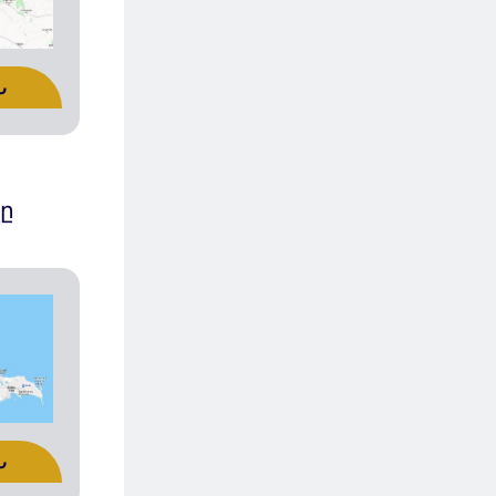
Ն
ը
Ն