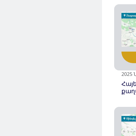
2025 Ն
Հայ
քաղ