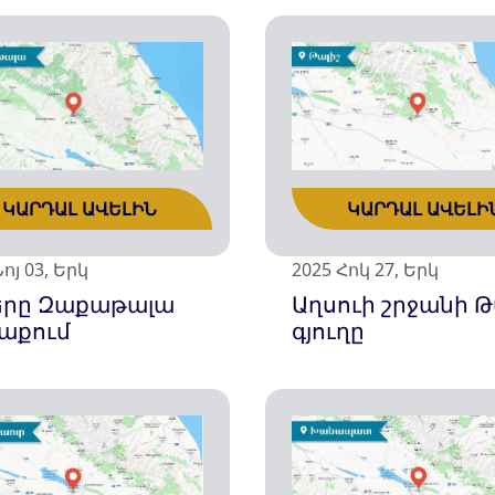
ԿԱՐԴԱԼ ԱՎԵԼԻ
ԿԱՐԴԱԼ ԱՎԵԼԻՆ
2025 Հոկ 27, Երկ
ոյ 03, Երկ
Աղսուի շրջանի Թ
երը Զաքաթալա
գյուղը
աքում