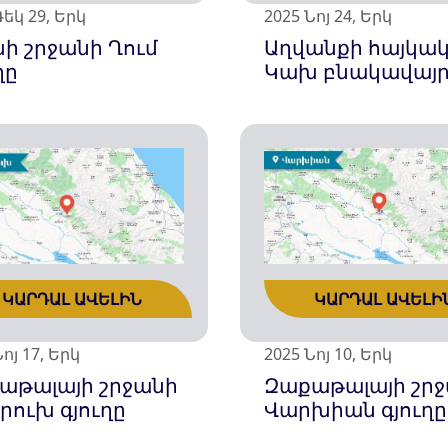
Դեկ 29, Երկ
2025 Նոյ 24, Երկ
ի շրջանի Ղում
Աղվանքի հայկա
ղը
Կախ բնակավայ
ԿԱՐԴԱԼ ԱՎԵԼԻ
ԿԱՐԴԱԼ ԱՎԵԼԻՆ
2025 Նոյ 10, Երկ
ոյ 17, Երկ
Զաքաթալայի շր
աթալայի շրջանի
Վարխիան գյուղը
րուխ գյուղը