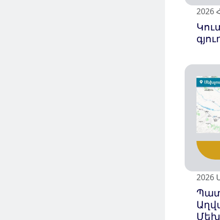
2026 Հ
Կու
գյու
2026 
Պա
Աղվ
Մեխ