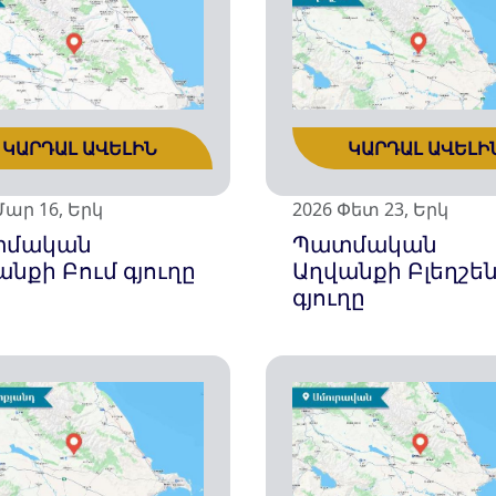
ԿԱՐԴԱԼ ԱՎԵԼԻ
ԿԱՐԴԱԼ ԱՎԵԼԻՆ
2026 Փետ 23, Երկ
Մար 16, Երկ
Պատմական
տմական
Աղվանքի Բլեղշե
նքի Բում գյուղը
գյուղը