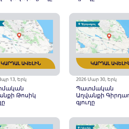
ԿԱՐԴԱԼ ԱՎԵԼԻՆ
ԿԱՐԴԱԼ ԱՎԵԼԻ
Ապր 13, Երկ
2026 Մար 30, Երկ
տմական
Պատմական
անքի Թոսիկ
Աղվանքի Գիրդադ
ղը
գյուղը