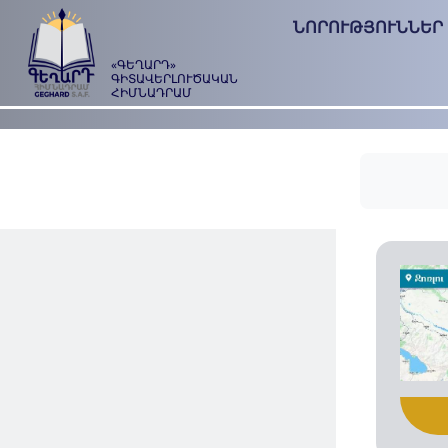
ՆՈՐՈՒԹՅՈՒՆՆԵՐ
«ԳԵՂԱՐԴ»
ԳԻՏԱՎԵՐԼՈՒԾԱԿԱՆ
ՀԻՄՆԱԴՐԱՄ