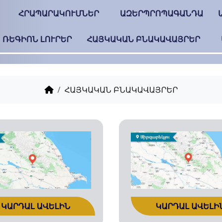
ՀՐԱՊԱՐԱԿՈՒՄՆԵՐ
ԱԶԵՐՊՐՈՊԱԳԱՆԴԱ
ՌԵԳԻՈՆ ԼՈՒՐԵՐ
ՀԱՅԿԱԿԱՆ ԲՆԱԿԱՎԱՅՐԵՐ
ՀԱՅԿԱԿԱՆ ԲՆԱԿԱՎԱՅՐԵՐ
ԿԱՐԴԱԼ ԱՎԵԼԻՆ
ԿԱՐԴԱԼ ԱՎԵԼԻ