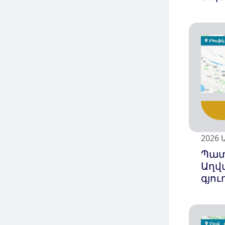
2026 
Պա
Աղվ
գյու