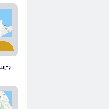
Ն
ալիշ