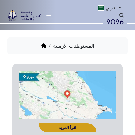
عربي
مؤسسة
”قيغارد“ العلمية
2026
و التحليلية
المستوطنات الأرمنية