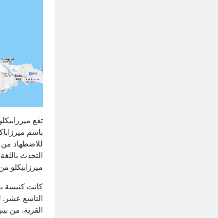
باسم ميرزاباك
للاضطهاد من قب
التحدث باللغة
ميرزابيكلو من
كانت كنيسة با
التاسع عشر. ل