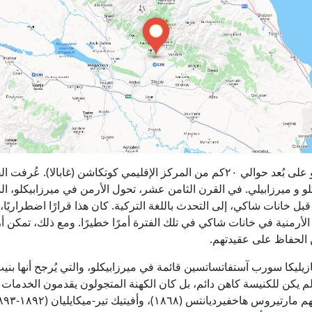
تقع ميرزابيكلو على بُعد حوالي ۲۰كم من المركز الإقليمي كوتكاشن (غابالا). عُرفت
لو و ميرزابيلي. في القرن الثامن عشر، تحول الأرمن في ميرزابيكلو، ال
ل خانات شاكي، إلى التحدث باللغة التركية. كان هذا قرارًا اضطراريًا، 
 الأرمنية في خانات شاكي في تلك الفترة أمرًا خطيرًا. ومع ذلك، تمكن أ
 الحفاظ على عقيدتهم.
زيليكا سورب آستفاتساتسين قائمة في ميرزابيكلو، والتي يُرجح أنها بن
م يكن للكنيسة كاهن دائم، بل كان الكهنة المتجولون يقدمون الخدمات 