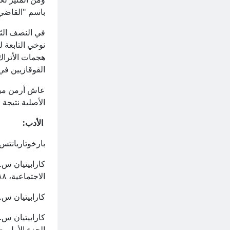
باسم "القاضي 
في النصف الثا
القوقازيين في
الأصلية نتيجة 
الأدب:
بارخوتاريانتس م.،
كارابيتيان س.،
الاجتماعية، ۱۹۸۸، ۱، ص. ٤۹-٥۱.
كارابيتيان س.، ال
الجزء الأول، ص. ۲٦٥-