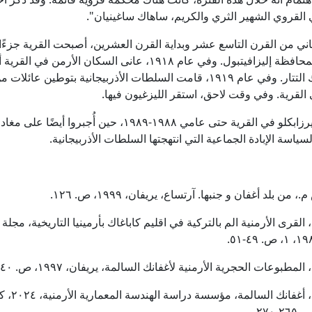
القروي الشهير الثري والكريم، ساهاك ساغينيان".
ني من القرن التاسع عشر وبداية القرن العشرين، أصبحت القرية جزءً
نوخي التابعة لمحافظة إليزافيتبول. وفي عام ١٩١٨، عانى السكان الأرمن في
هجمات الأتراك التتار. وفي عام ١٩١٩، قامت السلطات الأذربيجانية بتوطين عائلا
 القرية. وفي وقت لاحق، استقر الليزغيون فيها.
عاش أرمن ميرزابكلو في القرية حتى عامي ١٩٨٨-١٩٨٩، حين أُجبروا أ
لسياسة الإبادة الجماعية التي انتهجتها السلطات الأذربيجانية.
 من بلد أغفان و جنبها. آرتساع، يريفان، ۱۹۹۹، ص. ۱۲٦.
 القرى الأرمنية الم بالتركية في اقليم كاباغاك بأرمينيا التاريخية، مجلة 
مطبوعات الحجرية الأرمنية لأغفانك السالمة، يريفان، ۱۹۹۷، ص. ٤۰-٤۱.
۲۷۰.