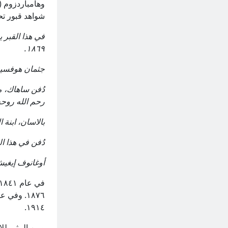
شواهد قبور تحمل
في هذا القبر 
١٨٦٩.
جثمان هوفسيب 
دُفن ساهاك، من
رحم الله روحه الطاهرة، ۱٥ مار
بالاسان، ابنة ا
دُفن في هذا القبر
أوغانوف إيغيش مارغاري، ۱۸۷۳-۱۹٦۲، في ذكرى زو
١٩١٤.
ومن المثير للا