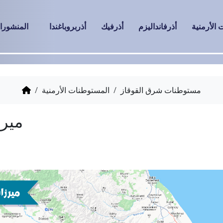
الأرمنية
أذرفانداليزم
أذرفيك
أذربروباغندا
المنشورا
مستوطنات شرق القوقاز
المستوطنات الأرمنية
ميرزابيكلو