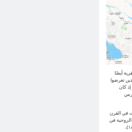
 القرية أيضًا
ذين تعرضوا
إذ كان
رمن
يت في القرن
الروحية في
القرية. من بينهم مارتيروس هاخفيرديانتس (۱۸٦۸)، وأفيتيك تير-ميكايليان (۱۸۹۲-۱۸۹۳)،