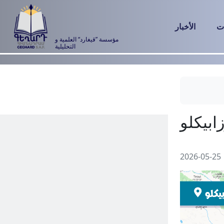
ت
الأخبار
مؤسسة ”قيغارد“ العلمية و
التحليلية
2026-05-25