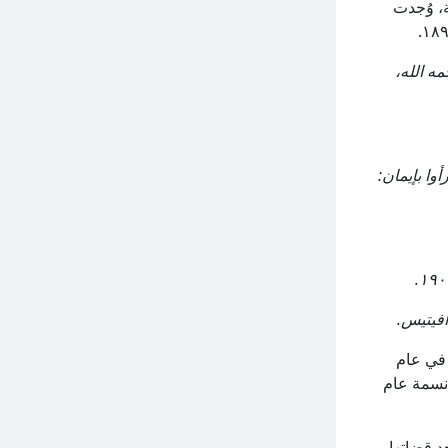
في القرية، وُجدت
ه الله،
وا بإيمان:
بيكلو ٢٥١ نسمة من الأرمن، ثم ٢٨٣ نسمة في عام
 وفي عام ١٩٠١، بلغ عددهم ٣٤٣ نسمة، ثم ٤١٢ نسمة عام ١٩٠٨، وأخيراً ٣٦١ نسمة عام
د قضاتها