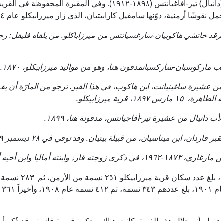
وهامباردزوم (دانيال) تير-أفاغيانتس (۱۸۹۸-۱۹۱۲). وفي المقبرة المحفوظة 
 نقوشًا أرمنية، دوّنها سامفيل كارابيتيان، الذي زار ميرزابيكلو عام ۱۸۹٤.
يرقد خاتشي هاكوبيان-سارغسيانتس من ميرزاباكلو. من يلقاه فليقل: رحم
ماركوسيان-ساركسيانمدفون هنا، وهو من مواليد ميرزابيكلو، ۱۸۷۰.
 عشيرة ساغينيانت، ابن هاكوب، في هذا القبر. نرجو من المارّة أن يقرأ
س ۱۸۹۷، قرية ميرزابيكلو.
لأب دانيال من عشيرة تير-أفاجيانتس، مدفونة هنا، ۱۸۹۹.
 فاردان، ابن ميناسيان، من قبيلة بيتيان. وقد توفي في ۲۸ ديسمبر ۱۹۰۹.
جته فارد وابنته أماليا وابن أخيه أفيتيس.
في عام ١٨٤١، بلغ عدد سكان قرية ميرزا
١٨٧٦.
هتمام أنه خلال هذه الفترة، كانت هناك محكمة قروية قائمة. وقد ذُكر أح