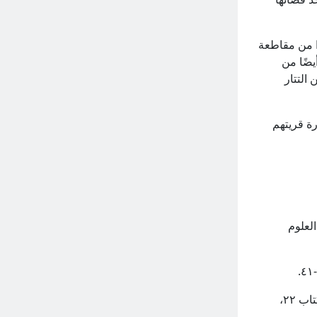
ا من مقاطعة
 القرية أيضًا من
ت من التتار
يضًا على مغادرة قريتهم
العلوم
كارابيتيان س.، أغفانك السالمة، مؤسسة دراسة الهندسة المعمارية الأرمنية، ۲۰۲٤، كتاب ۲۲،