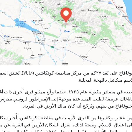
تقع قرية ميخلوغافاخ على بُعد ۲۷كم من مركز مقاطعة كوتكاشين (غابالا). يُشت
سم ميكائيل باللهجة المحلية.
ذُكرت المستوطنة في مصادر مكتوبة عام ۱۷۲٥. عندما وقّع ممثلو قرى أخر
باغاك عريضةً لطلب المساعدة موجهةً إلى الإمبراطور الروسي بطرس 
وغافاخ من بينهم، ويُرجّح أنه كان مالك الأرض في القرية.
من عشر، وكغيرها من القرى الأرمنية في مقاطعة كوتكاشن، أُجبر سكا
ى اعتناق الإسلام. ونتيجةً لذلك، انعزل السكان الأرمن في القرية عن 
الأرمني، واعتُبروا من التتار الأتراك. ووفقًا لبيانات عام ١٩١٤، سُجّ