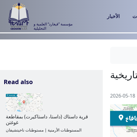
ت
الأخبار
مؤسسة ”قيغارد“ العلمية و
التحليلية
Read also
2026-05-18