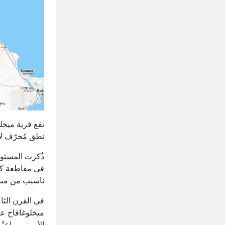
نطق مُحرّف لا
في مقاطعة كا
ناسيب من ميخل
في القرن الثا
ميخلوغافاخ عل