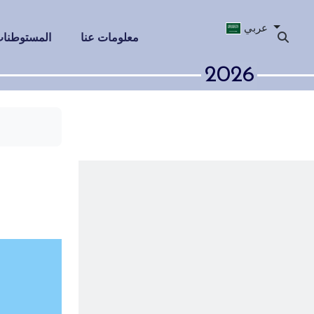
عربي
معلومات عنا
المستوطنات 
2026
قرية ميخل