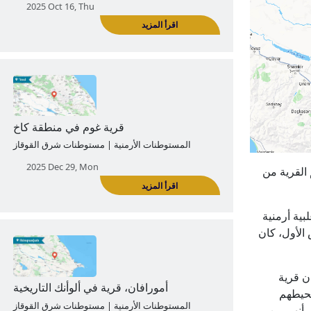
قرية داستاك (داستا، داستاكيرت) بمقاطعة
غوغتن
المستوطنات الأرمنية | مستوطنات ناخيتشيفان
2025 Oct 16, Thu
اقرأ المزيد
ق اسم القرية من
ى ذات أغلبية أرمنية
الأول، كان
قرية غوم في منطقة كاخ
المستوطنات الأرمنية | مستوطنات شرق القوقاز
ن قرية
2025 Dec 29, Mon
محيطهم
ل سكان القرية على أنهم من