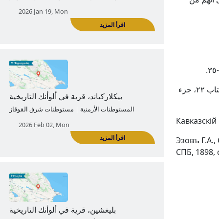
اقرأ المزيد
أمورافان، قرية في ألوأنك التاريخية
كارابيتيان س.، أغفانك السالمة. مؤسسة دراسة الهندسة المعمارية الأرمنية، ۲۰۲٤، كتاب ۲۲، جزء
المستوطنات الأرمنية | مستوطنات شرق القوقاز
Кавказскій 
2026 Jan 19, Mon
Эзовъ Г.А.
СПБ, 1898, 
اقرأ المزيد