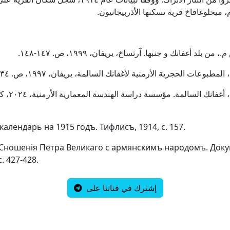
وم، ميخلوغافاخ قرية تسكنها الأذربيجانيون.
من بلد أغفانك و جنبها. آرتساخ، يريفان، ۱۹۹۹، ص. ۱٤۷-۱٤۸.
مطبوعات الحجرية الأرمنية لأغفانك السالمة، يريفان، ۱۹۹۷، ص. ۳٤-۳٥.
календарь на 1915 годъ. Тифлисъ, 1914, с. 157.
, Сношенія Петра Великаго с армянскимъ народомъ.
Доку
с. 427-428.
إشترك في قناتنا على