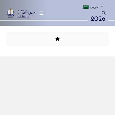
عربي
مؤسسة
”قيغارد“ العلمية
2026
و التحليلية