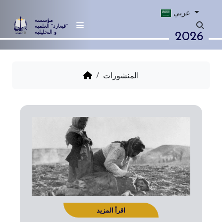
عربي
مؤسسة
”قيغارد“ العلمية
2026
و التحليلية
المنشورات