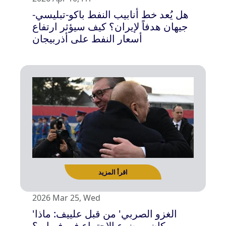
هل يُعد خط أنابيب النفط باكو-تبليسي-
جيهان هدفاً لإيران؟ كيف سيؤثر ارتفاع
أسعار النفط على أذربيجان
اقرأ المزيد
2026 Mar 25, Wed
'الغزو الصربي' من قبل علييف: ماذا
كان موضوع الإجتماع في فبراير؟