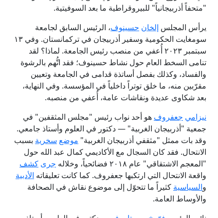
"متحفاً أذربيجانياً" للبيروقراطية ما بعد السوفيتية.
يرأس المجلس
إلخان
حسينوف
، الرئيس السابق لجامعة
سومغايت الحكومية وسفير أذربيجان في تركمانستان. وفي ۱۳
سبتمبر ۲۰۲۳ أُعفي من منصب رئيس الجامعة. لماذا؟ لقد
تنامى السخط العام حول نشاط حسينوف؛ فقد اتُّهم بالرشوة
والفساد، وكذلك بفصل أساتذة قدامى في الجامعة وتعيين
مقرّبين منه، ما خلق توتراً داخلياً في المؤسسة. وفي النهاية،
بعد شكاوى عديدة ونقاشات عامة، أُعفي من منصبه.
نيزامي
جعفروف
هو أحد نواب رئيس "مجلس المثقفين" في
جمعية "أذربيجان الغربية" — دكتور في العلوم وأستاذ جامعي.
وقد بات ممثل "مثقفي أذربيجان الغربية"
موضع
سخرية
بسبب
الانتحال. فقد كان السجال مع الأكاديمي كمال عبد الله حول
"المعجم الاشتقاقي" عام ۲۰۱۸ فضائحياً، وخلاله
جرى
كشف
واقعة الانتحال التي ارتكبها جعفروف. كما كانت تعليقاته
الأدبية
و
السياسية
كثيراً ما تتحوّل إلى موضوع نقاش في الصحافة
والأوساط العامة.
نائب الرئيس
فر
وخ
روستاموف
— دكتور في العلوم وأستاذ