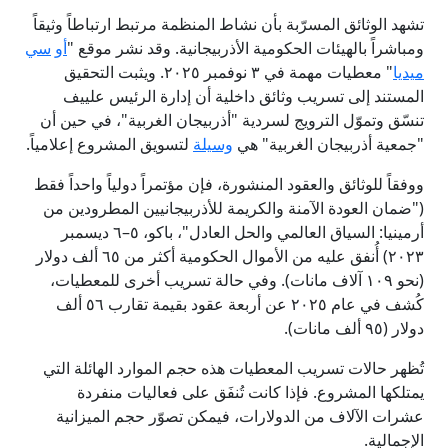
تشهد الوثائق المسرّبة بأن نشاط المنظمة مرتبط ارتباطاً وثيقاً
ومباشراً بالهيئات الحكومية الأذربيجانية. وقد نشر موقع "
أو
سي
ميديا
" معطيات مهمة في ۳ نوفمبر ۲۰۲٥. ويثبت التحقيق
المستند إلى تسريب وثائق داخلية أن إدارة الرئيس علييف
تنسّق وتموّل الترويج لسردية "أذربيجان الغربية"، في حين أن
"جمعية أذربيجان الغربية" هي
وسيلة
لتسويق المشروع إعلامياً.
ووفقاً للوثائق والعقود المنشورة، فإن مؤتمراً دولياً واحداً فقط
("ضمان العودة الآمنة والكريمة للأذربيجانيين المطرودين من
أرمينيا: السياق العالمي والحل العادل"، باكو، ٥–٦ ديسمبر
۲۰۲۳) أُنفق عليه من الأموال الحكومية أكثر من ٦٥ ألف دولار
(نحو ۱۰۹ آلاف مانات). وفي حالة تسريب أخرى للمعطيات،
كُشف في عام ۲۰۲٥ عن أربعة عقود بقيمة تقارب ٥٦ ألف
دولار (۹٥ ألف مانات).
تُظهر حالات تسريب المعطيات هذه حجم الموارد الهائلة التي
يمتلكها المشروع. فإذا كانت تُنفَق على فعاليات منفردة
عشرات الآلاف من الدولارات، فيمكن تصوّر حجم الميزانية
الإجمالية.