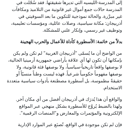
إلى المدرسة-الليسيه التي تديرها شقيقتها. فقد سُجّلت في
المدرسة حالات جمع أموال غير قانونية من التلاميذ ومكافآت
غير مبرَّرة. والحالة نموذجية للتكوين ما بعد السوفيتي في
أذربيجان: مكانة سياسية، وصلات عائلية، ومؤسسات تعليمية،
وتوظيف غير رسمي، وإنكار علني للمشكلة.
بدلاً من خاتمة: الأسطورة كأداة للأعمال والحرب الهجينة
من الواضح أن ما يُسمّى "أذربيجان الغربية" لم تكن ولم يكن
بإمكانها أن تكون لها أي علاقة بأراضي جمهورية أرمينيا الحالية،
لا بوصفها واقعاً تاريخياً-سياسياً، ولا بوصفها فئة قانونية، ولا
بوصفها مفهوماً حكومياً شرعياً. فهذه ليست وطناً منسيّاً أو
حقيقةً مطموسة، بل أسطورة مصطنعة بأدوات سياسية متعددة
الاستخدام.
والواقع أن هذا يُدرَك في أذربيجان أفضل من أي مكان آخر.
ولهذا بالضبط يُروَّج للأسطورة بشكل منهجي عبر المواقع
الإلكترونية والمؤتمرات والمعارض و"المنصات الرقمية".
فإن لم تكن موجودة في الواقع، تُصنَع عبر الموارد الإدارية