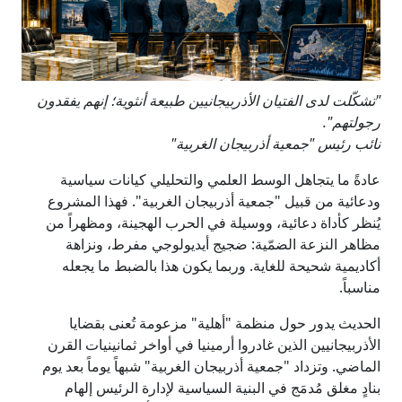
"تشكّلت لدى الفتيان الأذربيجانيين طبيعة أنثوية؛ إنهم يفقدون
رجولتهم".
نائب رئيس "جمعية أذربيجان الغربية"
عادةً ما يتجاهل الوسط العلمي والتحليلي كيانات سياسية
ودعائية من قبيل "جمعية أذربيجان الغربية". فهذا المشروع
يُنظر كأداة دعائية، ووسيلة في الحرب الهجينة، ومظهراً من
مظاهر النزعة الضمّية: ضجيج أيديولوجي مفرط، ونزاهة
أكاديمية شحيحة للغاية. وربما يكون هذا بالضبط ما يجعله
مناسباً.
الحديث يدور حول منظمة "أهلية" مزعومة تُعنى بقضايا
الأذربيجانيين الذين غادروا أرمينيا في أواخر ثمانينيات القرن
الماضي. وتزداد "جمعية أذربيجان الغربية" شبهاً يوماً بعد يوم
بنادٍ مغلق مُدمَج في البنية السياسية لإدارة الرئيس إلهام