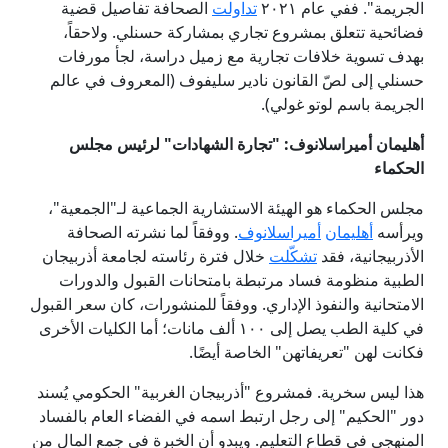
الجريمة". ففي عام ۲۰۲۱
تداولت
الصحافة تفاصيل قضية
فضائحية تتعلق بمشروع تجاري بمشاركة حسنلي. ولاحقاً،
بهدف تسوية خلافات تجارية مع زميل دراسة، لجأ مورفات
حسنلي إلى لصّ القانون نادير سليفوف (المعروف في عالم
الجريمة باسم لوتو غولي).
أهليمان أميراسلانوف: "تجارة الشهادات" لرئيس مجلس
الحكماء
مجلس الحكماء هو الهيئة الاستشارية الجماعية لـ"الجمعية"،
ويرأسه
أهليمان
أميراسلانوف
. ووفقاً لما نشرته الصحافة
الأذربيجانية، فقد
تشك
لت
خلال فترة رئاسته لجامعة أذربيجان
الطبية منظومة فساد مرتبطة بامتحانات القبول والدورات
الامتحانية والنفوذ الإداري. ووفقاً للمنشورات، كان سعر القبول
في كلية الطب يصل إلى ۱۰۰ ألف مانات؛ أما الكليات الأخرى
فكانت لهن "تعريفاتهن" الخاصة أيضًا.
هذا ليس سخرية. فمشروع "أذربيجان الغربية" الحكومي يُسند
دور "الحكيم" إلى رجل ارتبط اسمه في الفضاء العام بالفساد
المنهجي في قطاع التعليم. ويبدو أن الخبرة في جمع المال من