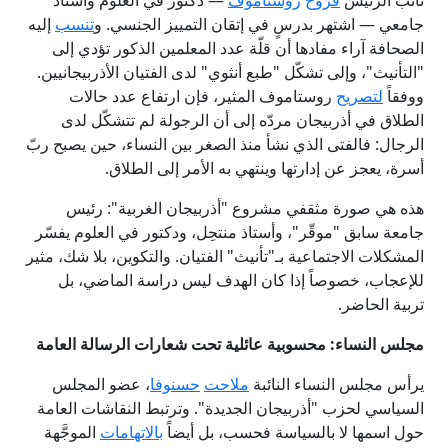
جامعي — اشتهر بدرسٍ في إتقان التمييز الجنسي. و
تنسب
إليه
الصحافة آراء مفادها أن قلّة عدد المعلمين الذكور تؤدي إلى
"التأنيث"، وإلى تشكّل "طبع أنثوي" لدى الفتيان الأذربيجانيين.
ووفقاً
لتصريح
روستاموف المثير، فإن ارتفاع عدد حالات
الطلاق في أذربيجان مردّه إلى أن الرجولة لم تتشكّل لدى
الرجال: فالفتى الذي نشأ منذ الصغر بين النساء، حين يصبح ربّ
أسرة، يعجز عن إدارتها وينتهي به الأمر إلى الطلاق.
هذه هي صورة مثقفي مشروع "أذربيجان الغربية": رئيس
جامعة سابق "موقّر"، وأستاذ منتحِل، ودكتور في العلوم يفسّر
المشكلات الاجتماعية بـ"تأنيث" الفتيان. والتكوين، بلا شك، مثير
للإعجاب، خصوصاً إذا كان الهدف ليس دراسة الماضي، بل
تربية الحاضر.
مجلس النساء: محسوبية عائلية تحت شعارات الرسالة العامة
يرأس مجلس النساء النائبة
ملاحت
حسنوفا
، عضو المجلس
السياسي لحزب "أذربيجان الجديدة". وترتبط النقاشات العامة
حول اسمها لا بالسياسة فحسب، بل أيضاً
بالاتهامات
الموجَّهة