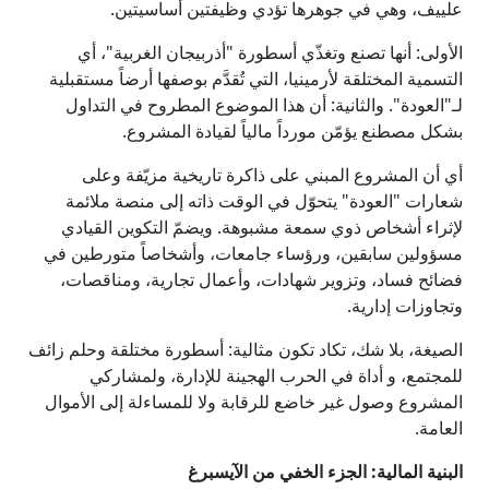
علييف، وهي في جوهرها تؤدي وظيفتين أساسيتين.
الأولى: أنها تصنع وتغذّي أسطورة "أذربيجان الغربية"، أي
التسمية المختلقة لأرمينيا، التي تُقدَّم بوصفها أرضاً مستقبلية
لـ"العودة". والثانية: أن هذا الموضوع المطروح في التداول
بشكل مصطنع يؤمّن مورداً مالياً لقيادة المشروع.
أي أن المشروع المبني على ذاكرة تاريخية مزيّفة وعلى
شعارات "العودة" يتحوّل في الوقت ذاته إلى منصة ملائمة
لإثراء أشخاص ذوي سمعة مشبوهة. ويضمّ التكوين القيادي
مسؤولين سابقين، ورؤساء جامعات، وأشخاصاً متورطين في
فضائح فساد، وتزوير شهادات، وأعمال تجارية، ومناقصات،
وتجاوزات إدارية.
الصيغة، بلا شك، تكاد تكون مثالية: أسطورة مختلقة وحلم زائف
للمجتمع، و أداة في الحرب الهجينة للإدارة، ولمشاركي
المشروع وصول غير خاضع للرقابة ولا للمساءلة إلى الأموال
العامة.
البنية المالية: الجزء الخفي من الآيسبرغ