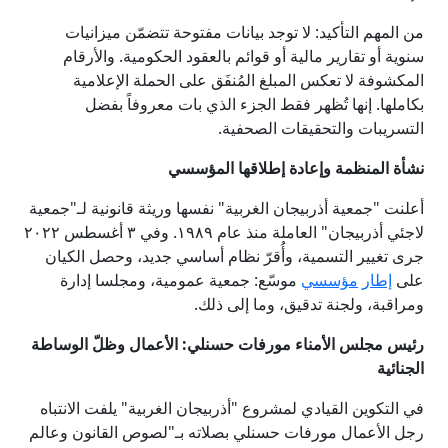
من المهم التأكيد: لا توجد بيانات مفتوحة تتضمّن ميزانيات
سنوية أو تقارير مالية أو قوائم بالعقود الحكومية. والأرقام
المكشوفة لا تعكس المبلغ المُنفَق على الحملة الإعلامية
بكاملها. إنها تُظهر فقط الجزء الذي بات معروفاً بفضل
التسريبات والتحقيقات الصحفية.
نشأة المنظمة وإعادة إطلاقها المؤسسي
أعلنت "جمعية أذربيجان الغربية" نفسها وريثة قانونية لـ"جمعية
لاجئي أذربيجان" العاملة منذ عام ۱۹۸۹. وفي ۳ أغسطس ۲۰۲۲
جرى تغيير التسمية، وأُقرّ نظام أساسي جديد، وحصل الكيان
على
إطار
مؤسسي
موسّع: جمعية عمومية، ومجلسا إدارة
ومراقبة، ولجنة تدقيق، وما إلى ذلك.
رئيس مجلس الأمناء مورفات حسنلي: الأعمال وظلّ الوساطة
الجنائية
في التكوين القيادي لمشروع "أذربيجان الغربية" يلفت الانتباه
رجل الأعمال مورفات حسنلي بصلاته بـ"لصوص القانون وعالم