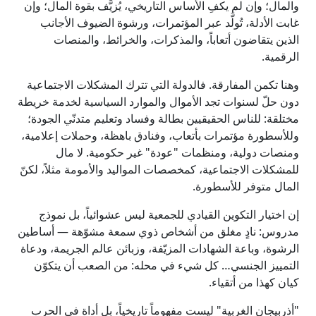
والمال؛ وإن لم يكفِ الأساس التاريخي، يُزيَّف بقوة المال؛ وإن
غابت الأدلة، تُولَّد عبر المؤتمرات، ورشوة الضيوف الأجانب
الذين يتقاضون أتعاباً، والمذكرات، والخرائط، والمنصات
الرقمية.
وهنا تكمن المفارقة. فالدولة التي تترك المشكلات الاجتماعية
دون حلّ لسنوات تجد الأموال والموارد السياسية لخدمة خريطة
مختلقة: للناس الحقيقيين بطالة وفساد وتعليم متدنّي الجودة؛
وللأسطورة مؤتمرات بأتعاب، وفنادق باهظة، وحملات إعلامية،
ومنصات دولية، ومنظمات "عودة" غير حكومية. لا مال
للمشكلات الاجتماعية، كمخصصات المواليد والأمومة مثلاً، لكنّ
المال متوفر للأسطورة.
إن اختيار التكوين القيادي للجمعية ليس عشوائياً، بل نموذج
مدروس: نادٍ مغلق من أشخاص ذوي سمعة مشوّهة — أساطين
الرشوة، وباعة الشهادات المزيّفة، وزبائن عالم الجريمة، ودعاة
التمييز الجنسي… كل شيء في محله: من الصعب أن يتكوّن
كيان كهذا من أتقياء.
"أذربيجان الغربية" ليست مفهوماً تاريخياً، بل أداة في الحرب