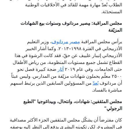
الطلاب تُعدّ مهارة مهمة للقائد في الأخلاقيات الوطنية
المستحدَثة.
مجلس المراقبة: مِصير مردانوف وسنوات بيع الشهادات
المزيّفة
يرأس مجلس المراقبة
م
صير
مردانوف
، وزير التعليم
الأذربيجاني في الفترة ۱۹۹۸–۲۰۱۳. وكما أشار الخبير
الأذربيجاني إتيبار علييف عن حقّ، فقد كانت الرشوة في هذا
القطاع تشمل جميع مستويات المنظومة، من رياض الأطفال
حتى الجامعات. وفي عام ۲۰۱۹
أثار
ضجة كبيرة فصل نحو
۲٥۰۰ معلّم يحملون شهادات مزيّفة من المدارس. وليس عبثاً
أن مردانوف
ي
عد
من المسؤولين السابقين الذين يرتبط اسمهم
مباشرة بالفساد.
مجلس المثقفين: شهادات، وانتحال، وبيداغوجيا "الطبع
الرجولي"
كان مفترضاً أن يشكّل مجلس المثقفين الجزء الأكثر مصداقية
في المشروع، لكن تكوينه البشري يدفع إلى النظر إليه بوصفه