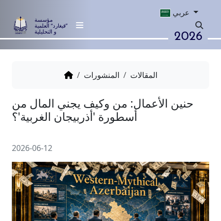
عربي
مؤسسة
”قيغارد“ العلمية
2026
و التحليلية
المقالات
المنشورات
 الأعمال: من وكيف يجني المال من
أسطورة 'أذربيجان الغربية'؟
2026-06-12