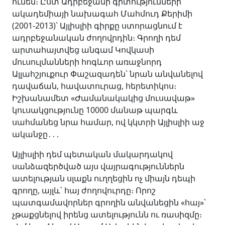
ունեն։ Ըստ Ադրբեջանի գիտությունների
ակադեմիայի նախագահ Մահմուդ Քերիմի
(2001-2013)՝ Այլիսլիի գիրքը ստորացնում է
ադրբեջանական ժողովրդին։ Գրողի դեմ
արտահայտվեց անգամ Կովկասի
մուսուլմանների հոգևոր առաջնորդ
Ալլահշյուքուր Փաշազադեն՝ նրան անվանելով
դավաճան, հավատուրաց, հերետիկոս։
Իշխանամետ «Ժամանակակից մուսավաթ»
կուսակցությունը 10000 մանաթ պարգև
սահմանեց նրա համար, ով կկտրի Այլիսլիի աջ
ականջը․․․
Այլիսլիի դեմ պետական մակարդակով
սանձազերծված այս վայրագություններն
ատելության սլաքն ուղղեցին ոչ միայն դեպի
գրողը, այլև՝ հայ ժողովուրդը։ Որոշ
պատգամավորներ գրողին անվանեցին «հայ»՝
չթաքցնելով իրենց ատելությունն ու ռասիզմը։