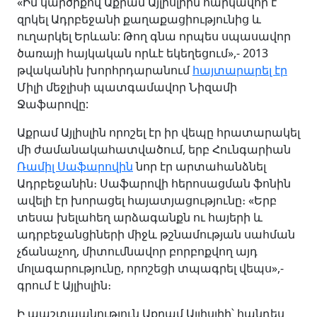
«Իմ կարծիքով Աքրամ Այլիսլիին հարկավոր է
զրկել Ադրբեջանի քաղաքացիությունից և
ուղարկել Երևան: Թող գնա որպես սպասավոր
ծառայի հայկական որևէ եկեղեցում»,- 2013
թվականին խորհրդարանում
հայտարարել էր
Միլի մեջլիսի պատգամավոր Նիզամի
Ջաֆարովը:
Աքրամ Այլիսլին որոշել էր իր վեպը հրատարակել
մի ժամանակահատվածում, երբ Հունգարիան
Ռամիլ Սաֆարովին
նոր էր արտահանձնել
Ադրբեջանին։ Սաֆարովի հերոսացման ֆոնին
ավելի էր խորացել հայատյացությունը։ «Երբ
տեսա խելահեղ արձագանքն ու հայերի և
ադրբեջանցիների միջև թշնամության սահման
չճանաչող, միտումնավոր բորբոքվող այդ
մոլագարությունը, որոշեցի տպագրել վեպս»,-
գրում է Այլիսլին։
Ի պաշտպանություն Աքրամ Այլիսլիի՝ հանդես