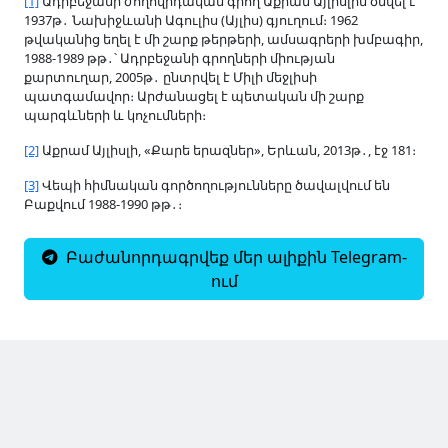
[1]
Ադրբեջանի ժողովրդական գրող Աքրամ Այլիսլին ծնվել է
1937թ․ Նախիջևանի Ագուլիս (Այլիս) գյուղում։ 1962
թվականից եղել է մի շարք թերթերի, ամսագրերի խմբագիր,
1988-1989 թթ․՝ Ադրբեջանի գրողների միության
քարտուղար, 2005թ․ ընտրվել է Միլի մեջլիսի
պատգամավոր։ Արժանացել է պետական մի շարք
պարգևների և կոչումների։
[2]
Աքրամ Այլիսլի, «Քարե երազներ», Երևան, 2013թ․, էջ 181։
[3]
Վեպի հիմնական գործողությունները ծավալվում են
Բաքվում 1988-1990 թթ
․։
Բաժանորդագրվեք մեր ալիքին Telegram-
ում