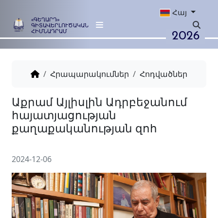
Հայ
«ԳԵՂԱՐԴ»
ԳԻՏԱՎԵՐԼՈՒԾԱԿԱՆ
2026
ՀԻՄՆԱԴՐԱՄ
Հրապարակումներ
Հոդվածներ
Աքրամ Այլիսլին Ադրբեջանո
հայատյացության
քաղաքականության զոհ
2024-12-06