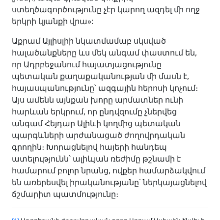
ստեղծագործությունը չէր կարող ազդել մի ողջ
երկրի կյանքի վրա»:
Աքրամ Այլիսլիի նկատմամաբ սկսված
հալածանքները ևս մեկ անգամ փաստում են,
որ Ադրբեջանում հայատյացությունը
պետական քաղաքականության մի մասն է,
հայասպանությունը՝ ազգային հերոսի կոչում։
Այս ամենն այնքան խորը արմատներ ունի
հարևան երկրում, որ ընդվզումը չներվեց
անգամ Հեյդար Ալիևի կողմից պետական
պարգևների արժանացած ժողովրդական
գրողին։ Խորացնելով հայերի հանդեպ
ատելությունն՝ ալիևյան ռեժիմը թշնամի է
համարում բոլոր նրանց, ովքեր համարձակվում
են առերեսվել իրականությանը՝ ներկայացնելով
ճշմարիտ պատմությունը։