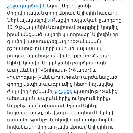
շրջադարձային
եղավ Ադրբեջանի
ժողովրդական գրող Աքրամ Այլիսլիի համար։
Ներկայացնելով
Բաքվի հայկական ջարդերը,
[3]
1919 թվականին Ագուլիսում թուրքերի կողմից
իրականցված հայերի կոտորածը՝ Այլիսլին իր
գործով հաստատեց ադրբեջանական
իշխանությունների վարած հայասպան
քաղաքականության իսկությունը։ Հեյդար
Ալիևի կողմից Ադրբեջանի բարձրագույն
պարգևների՝ «Շոհրատ» («Փառք») և
«Իստիգլալ» («Անկախություն») արժանացած
գրողը վեպի տպագրումից հետո հռչակվեց
ժողովրդի թշնամի,
զրկվեց
պատվո թոշակից,
պետական պարգևներից ու կոչումներից։
Ադրբեջանի նախագահ Իլհամ Ալիևը
հայտարարեց, թե վեպը «սևացնում է երկրի
պատմությունը», և սկսվեց պետականորեն
հովանավորվող արշավն Աքրամ Այլիսլիի ու