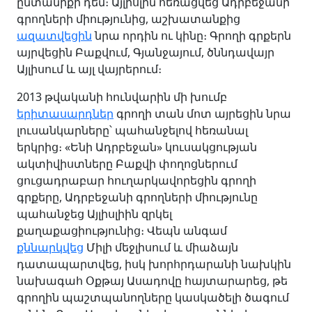
ընտանիքի դեմ։ Այլիսլին հեռացվեց Ադրբեջանի
գրողների միությունից, աշխատանքից
ազատվեցին
նրա որդին ու կինը։ Գրողի գրքերն
այրվեցին Բաքվում, Գյանջայում, ծննդավայր
Այլիսում և այլ վայրերում։
2013 թվականի հունվարին մի խումբ
երիտասարդներ
գրողի տան մոտ այրեցին նրա
լուսանկարները՝ պահանջելով հեռանալ
երկրից։ «Ենի Ադրբեջան» կուսակցության
ակտիվիստները Բաքվի փողոցներում
ցուցադրաբար հուղարկավորեցին գրողի
գրքերը, Ադրբեջանի գրողների միությունը
պահանջեց Այլիսլիին զրկել
քաղաքացիությունից։ Վեպն անգամ
քննարկվեց
Միլի մեջլիսում և միաձայն
դատապարտվեց, իսկ խորհրդարանի նախկին
նախագահ Օքթայ Ասադովը հայտարարեց, թե
գրողին պաշտպանողները կասկածելի ծագում