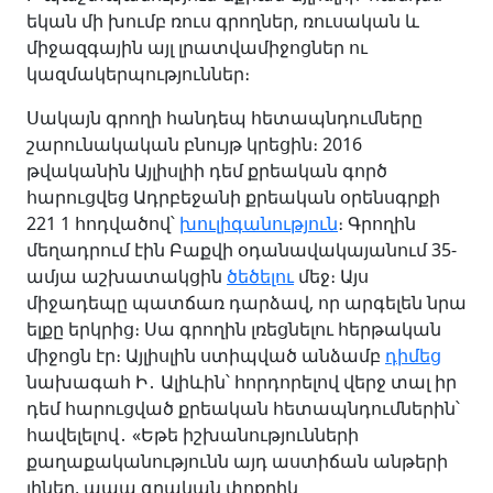
եկան մի խումբ ռուս գրողներ, ռուսական և
միջազգային այլ լրատվամիջոցներ ու
կազմակերպություններ։
Սակայն գրողի հանդեպ հետապնդումները
շարունակական բնույթ կրեցին։ 2016
թվականին Այլիսլիի դեմ քրեական գործ
հարուցվեց Ադրբեջանի քրեական օրենսգրքի
221 1 հոդվածով՝
խուլիգանություն
։ Գրողին
մեղադրում էին Բաքվի օդանավակայանում 35-
ամյա աշխատակցին
ծեծելու
մեջ։ Այս
միջադեպը պատճառ դարձավ, որ արգելեն նրա
ելքը երկրից։ Սա գրողին լռեցնելու հերթական
միջոցն էր։ Այլիսլին ստիպված անձամբ
դիմեց
նախագահ Ի․ Ալիևին՝ հորդորելով վերջ տալ իր
դեմ հարուցված քրեական հետապնդումներին՝
հավելելով․ «Եթե իշխանությունների
քաղաքականությունն այդ աստիճան անթերի
լիներ, ապա գրական փոքրիկ