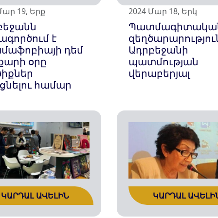
Մար 19, Երք
2024 Մար 18, Երկ
բեջանն
Պատմագիտակա
ագործում է
զեղծարարությու
ամաֆոբիայի դեմ
Ադրբեջանի
քարի օրը
պատմության
ծիքներ
վերաբերյալ
եցնելու համար
ԿԱՐԴԱԼ ԱՎԵԼԻՆ
ԿԱՐԴԱԼ ԱՎԵԼԻ