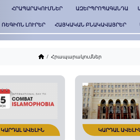
ՀՐԱՊԱՐԱԿՈՒՄՆԵՐ
ԱԶԵՐՊՐՈՊԱԳԱՆԴԱ
ՌԵԳԻՈՆ ԼՈՒՐԵՐ
ՀԱՅԿԱԿԱՆ ԲՆԱԿԱՎԱՅՐԵՐ
Հրապարակումներ
ԿԱՐԴԱԼ ԱՎԵԼԻՆ
ԿԱՐԴԱԼ ԱՎԵԼԻ