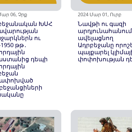
Մար 06, Չրք
2024 Մար 01, Ուրբ
բեջանական ԽՍՀ
Նավթի ու գազի
ավարության
արդյունահանում
ջարկներն ու
ավելացնող
-1950 թթ․
Ադրբեջանը որոշե
հրդային
պայքարել կլիմայ
աստանից դեպի
փոփոխության դ
հրդային
բեջան
ափոխված
բեջանցիների
սականը