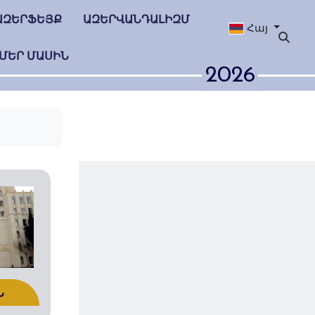
ԱԶԵՐՖԵՅՔ
ԱԶԵՐՎԱՆԴԱԼԻԶՄ
Հայ
ՄԵՐ ՄԱՍԻՆ
2026
Ն