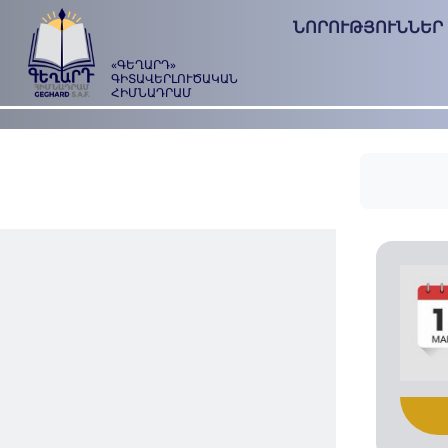
ՆՈՐՈՒԹՅՈՒՆՆԵՐ
«ԳԵՂԱՐԴ»
ԳԻՏԱՎԵՐԼՈՒԾԱԿԱՆ
ՀԻՄՆԱԴՐԱՄ