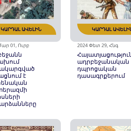
ԿԱՐԴԱԼ ԱՎԵԼԻՆ
ԿԱՐԴԱԼ ԱՎԵԼԻ
Մար 01, Ուրբ
2024 Փետ 29, Հնգ
բեջանն
Հայատյացությու
ախում
ադրբեջանական
ակարգված
դպրոցական
ացնում է
դասագրքերում
րենական
երազմի
ոսների
շարձանները