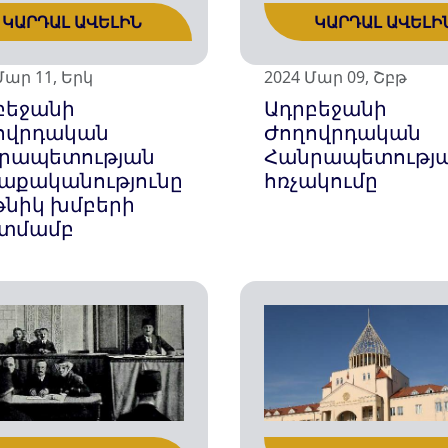
ԿԱՐԴԱԼ ԱՎԵԼԻՆ
ԿԱՐԴԱԼ ԱՎԵԼԻ
Մար 11, Երկ
2024 Մար 09, Շբթ
բեջանի
Ադրբեջանի
ովրդական
Ժողովրդական
րապետության
Հանրապետությ
աքականությունը
հռչակումը
էթնիկ խմբերի
տմամբ