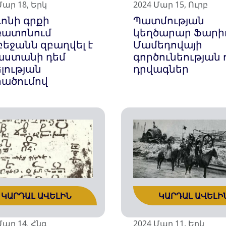
Մար 18, Երկ
2024 Մար 15, Ուրբ
դոնի գրքի
Պատմության
ատոնում
կեղծարար Ֆար
բեջանն զբաղվել է
Մամեդովայի
աստանի դեմ
գործունեության 
լության
դրվագներ
ածումով
ԿԱՐԴԱԼ ԱՎԵԼԻՆ
ԿԱՐԴԱԼ ԱՎԵԼԻ
Մար 14, Հնգ
2024 Մար 11, Երկ