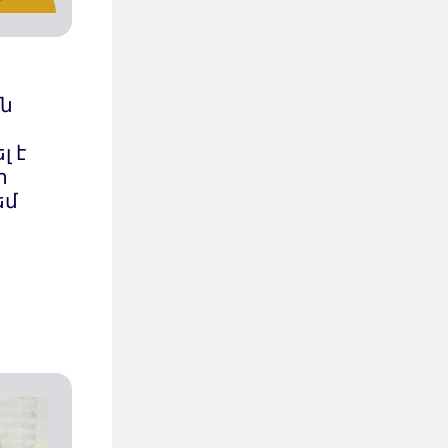
ն
լ է
ի
եմ