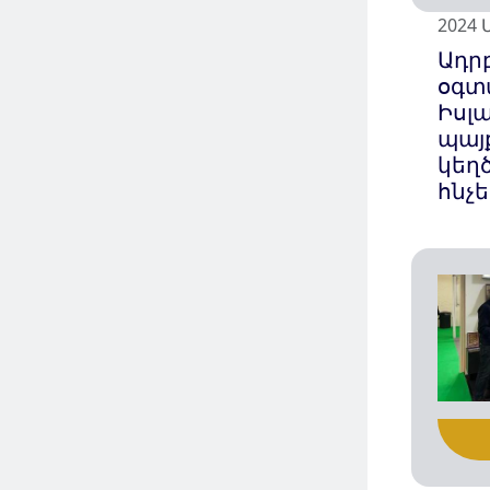
2024 
Ադր
օգտ
Իսլ
պայ
կեղ
հնչ