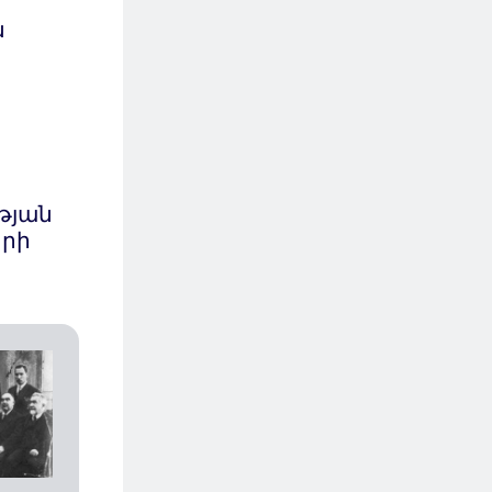
ն
թյան
երի