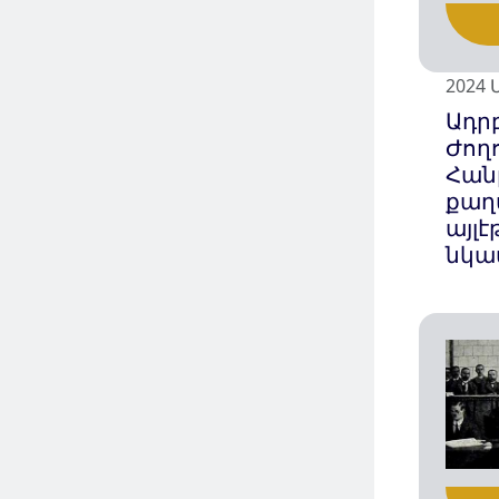
2024 
Ադր
Ժող
Հան
քաղ
այլ
նկա