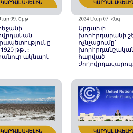
ԿԱՐԴԱԼ ԱՎԵԼԻՆ
ԿԱՐԴԱԼ ԱՎԵԼԻ
Մար 09, Շբթ
2024 Մար 07, Հնգ
բեջանի
Արցախի
ովրդական
խորհրդարանի շ
րապետությունը
ոչնչացումը՝
-1920 թթ․։
խորհրդանշակա
հանուր ակնարկ
հարված
ժողովրդավարու
ԿԱՐԴԱԼ ԱՎԵԼԻՆ
ԿԱՐԴԱԼ ԱՎԵԼԻ