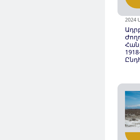
2024 
Ադր
Ժող
Հան
1918
Ընդ