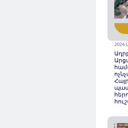
2024 
Ադր
Արց
համ
ոչնչ
Հայ
պատ
հեր
հու