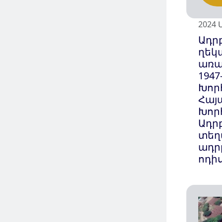
2024 
Ադր
ղեկ
առա
1947
Խոր
Հայ
Խոր
Ադր
տեղ
ադր
ոդի