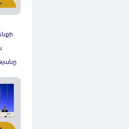
Ն
ենքի
ն
թյանը
Ն