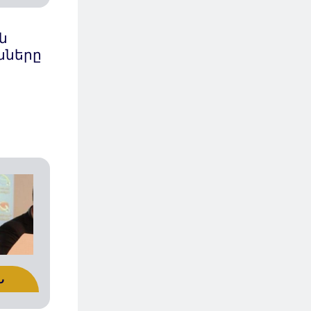
ն
նները
Ն