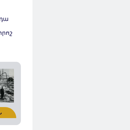
իդա
որոշ
Ն