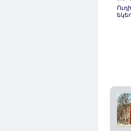
Ուդ
եկե