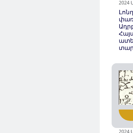
2024 
Լոն
փառ
Ադր
Հայ
ատե
տար
2024 