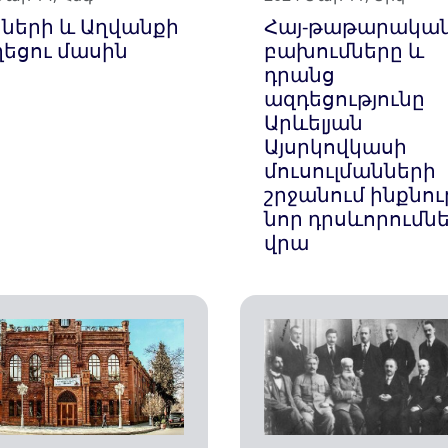
իների և Աղվանքի
Հայ-թաթարակա
ղեցու մասին
բախումները և
դրանց
ազդեցությունը
Արևելյան
Այսրկովկասի
մուսուլմանների
շրջանում ինքնու
նոր դրսևորումն
վրա