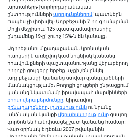
արտահերթ խորհրդարանական
ընտրությունների
արդյունքներով
՝ պատկերն
էապես չի փոխվել։ Ադրբեջանի 7-րդ գումարման
Միլլի մեջլիսում 125 պատգամավորներից
ընդամենը 19-ը՝ շուրջ 15%-ն են կանայք։
Ադրբեջանում քաղաքական, կրոնական
հարցերին առնչվող կամ նույնիսկ կանանց
իրավունքների պաշտպանությանը վերաբերող
բողոքի ցույցերը երբեք աչքի չեն ընկել
ադրբեջանցի կանանց ստվար զանգվածների
մասնակցությամբ։ Բողոքի ցույցերի ընթացքում
կանանց նկատմամբ իրավապահ մարմինների
բիրտ վերաբերմունքը
, կիրառվող
բռնարարքները
,
լրտեսությունն
ու նրանց
անձնական կյանքի
վերահսկողությունը
զսպող
գործոն են հանդիսացել շատ կանանց համար։
Վառ օրինակ է դեռևս 2007 թվականին
Ադրբեջանի Դեմոկրատական կուսակցության