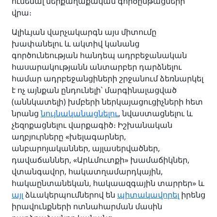
ունենալ ներքաղաքական գործընթացների
վրա։
Ալիևյան վարչակարգն այս միտումը
խափանելու և ակտիվ կանանց
գործունեության հանդեպ ադրբեջանական
հասարակությանն անտարբեր դարձնելու
համար ադրբեջանցիների շրջանում ձեռնարկել
է ոչ այնքան ընդունելի՝ մարգինալացված
(աննկատելի) խմբերի ներկայացուցիչների հետ
նրանց
նույնականացնելու
, նվաստացնելու և
չեզոքացնելու վարքագիծ։ Իշխանական
աղբյուրները «խելագարներ,
անբարոյականներ, այլասերվածներ,
դավաճաններ, «Արևմուտքի» խամաճիկներ,
վտանգավոր, հակատղամարդկային,
հակաընտանեկան, հակաազգային տարրեր» և
այլ
ձևակերպումներով են
պիտակավորել
իրենց
իրավունքների ոտնահարման մասին