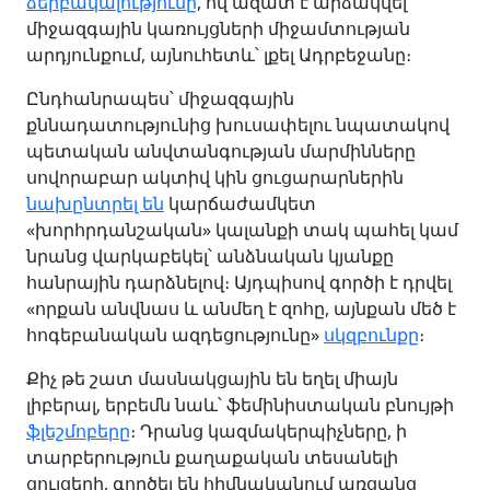
ձերբակալությունը
, ով ազատ է արձակվել
միջազգային կառույցների միջամտության
արդյունքում, այնուհետև՝ լքել Ադրբեջանը։
Ընդհանրապես՝ միջազգային
քննադատությունից խուսափելու նպատակով
պետական անվտանգության մարմինները
սովորաբար ակտիվ կին ցուցարարներին
նախընտրել են
կարճաժամկետ
«խորհրդանշական» կալանքի տակ պահել կամ
նրանց վարկաբեկել՝ անձնական կյանքը
հանրային դարձնելով։ Այդպիսով գործի է դրվել
«որքան անվնաս և անմեղ է զոհը, այնքան մեծ է
հոգեբանական ազդեցությունը»
սկզբունքը
։
Քիչ թե շատ մասնակցային են եղել միայն
լիբերալ, երբեմն նաև՝ ֆեմինիստական բնույթի
ֆլեշմոբերը
։ Դրանց կազմակերպիչները, ի
տարբերություն քաղաքական տեսանելի
ցույցերի, գործել են հիմնականում առցանց