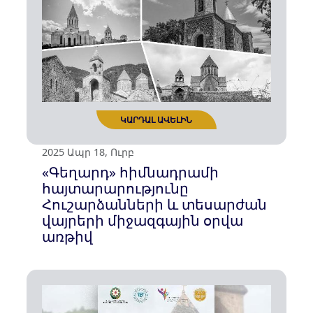
ԿԱՐԴԱԼ ԱՎԵԼԻՆ
2025 Հուն 04, Չրք
«Գեղարդ» հիմնադրամի
դիմում-բողոքն՝ ուղղված ՌԴ
Տոմսկի պետական
համալսարանին