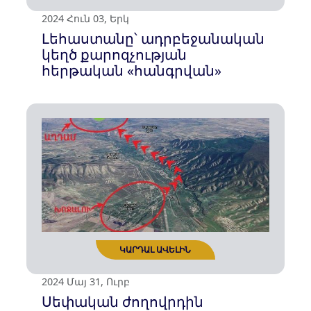
2024 Օգս 10, Շբթ
Ալիևյան ռեժիմի՝ «ուղեղների
լվացման» հերթական
ԿԱՐԴԱԼ ԱՎԵԼԻՆ
միջոցառումը