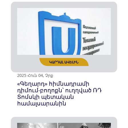
2025 Հուն 10, Երք
Թուրքական ամսագիրը՝
հակահայկական,
հակագիտական ու
հակաէթիկական․ «Գեղարդ»
հիմնադրամ