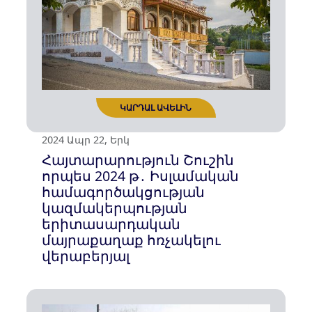
2024 Մայ 23, Հնգ
Հուշարձաններ ոչնչացնող
Ադրբեջանը ՅՈՒՆԵՍԿՕ-ին կոչ
է անում «փրկել» Կոնդը