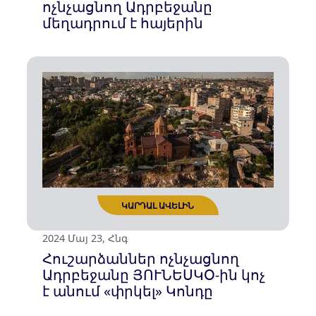
2024 Հուլ 31, Չրք
Ադրբեջանի կողմից հայկական
ժառանգության
«աղվանացման»
քաղաքականությունը
Վատիկանի
պաշտոնաթերթում
ԿԱՐԴԱԼ ԱՎԵԼԻՆ