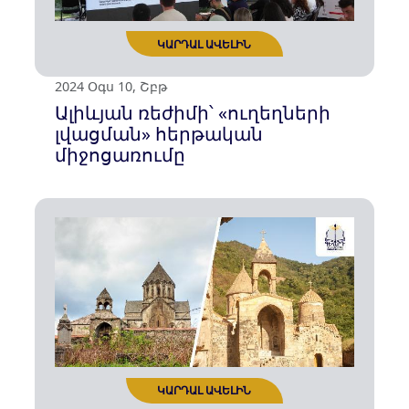
ԿԱՐԴԱԼ ԱՎԵԼԻՆ
2024 Սեպ 13, Ուրբ
Ավտոսպորտը՝ Բաքվի
հանցավոր
քաղաքականությունը
քողարկելու միջոց