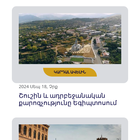
ԿԱՐԴԱԼ ԱՎԵԼԻՆ
2024 Հոկ 18, Ուրբ
Մշակույթը՝ հակահայկական
քարոզչամիջոց