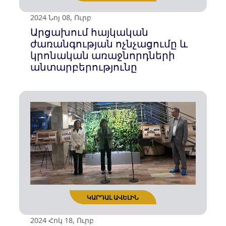
ԿԱՐԴԱԼ ԱՎԵԼԻՆ
2025 Հուն 17, Ուրբ
«Գեղարդ» հիմնադրամը և
Սեդլցեի համալսարանը
համագործակցության
հուշագիր են ստորագրել