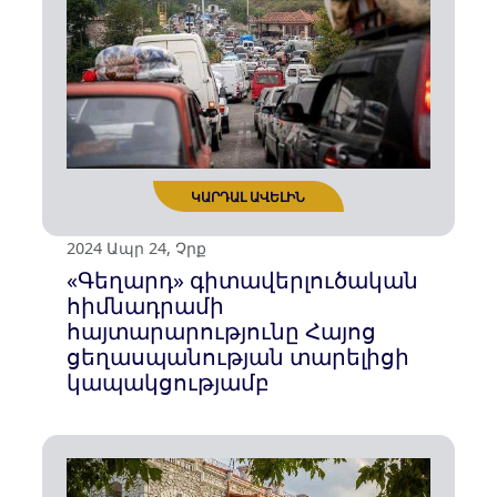
2024 Մայ 31, Ուրբ
Սեփական ժողովրդին
ոչնչացնող Ադրբեջանը
մեղադրում է հայերին
ԿԱՐԴԱԼ ԱՎԵԼԻՆ