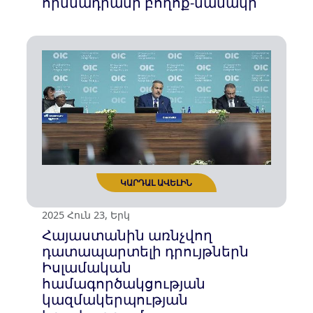
ԿԱՐԴԱԼ ԱՎԵԼԻՆ
2025 Հուլ 22, Երք
Տոմսկի համալսարանն՝ ի
պատասխան «Գեղարդ»
հիմնադրամի բողոք-նամակի