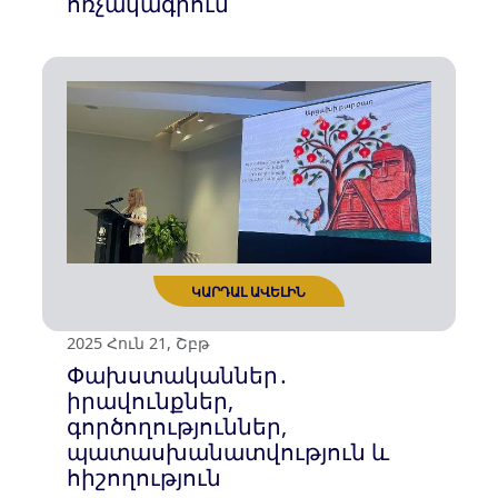
2025 Հուն 23, Երկ
Հայաստանին առնչվող
դատապարտելի դրույթներն
Իսլամական
համագործակցության
ԿԱՐԴԱԼ ԱՎԵԼԻՆ
կազմակերպության
հռչակագրում