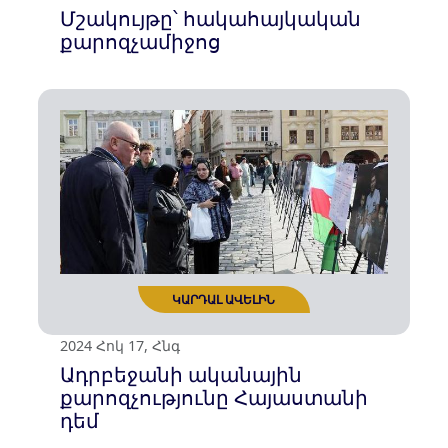
ԿԱՐԴԱԼ ԱՎԵԼԻՆ
2024 Նոյ 08, Ուրբ
Արցախում հայկական
ժառանգության ոչնչացումը և
կրոնական առաջնորդների
անտարբերությունը