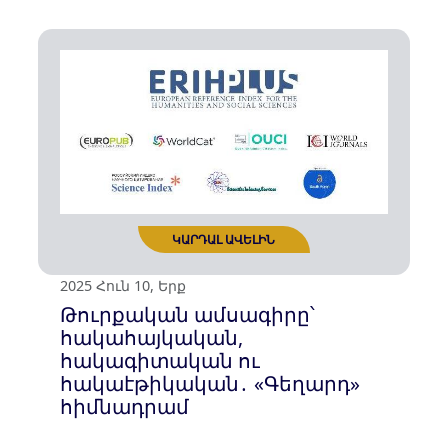
2025 Հուն 21, Շբթ
Փախստականներ․
իրավունքներ,
գործողություններ,
պատասխանատվություն և
հիշողություն
ԿԱՐԴԱԼ ԱՎԵԼԻՆ