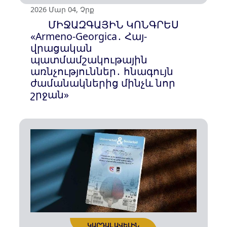
2026 Մար 04, Չրք
ՄԻՋԱԶԳԱՅԻՆ ԿՈՆԳՐԵՍ
«Armeno-Georgica․ Հայ-
ԿԱՐԴԱԼ ԱՎԵԼԻՆ
վրացական
պատմամշակութային
առնչություններ․ հնագույն
ժամանակներից մինչև նոր
շրջան»