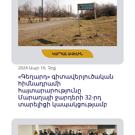
2024 Ապր 30, Երք
ԿԱՐԴԱԼ ԱՎԵԼԻՆ
«Օղակ» գործողության 33-րդ
տարելիցի կապակցությամբ
«Գեղարդ» հիմնադրամի
հայտարարությունը