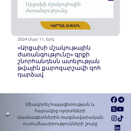
2024 Ապր 22, Երկ
Հայտարարություն Շուշին
որպես 2024 թ․ Իսլամական
համագործակցության
կազմակերպության
երիտասարդական
մայրաքաղաք հռչակելու
վերաբերյալ
ԿԱՐԴԱԼ ԱՎԵԼԻՆ
Միավորել հայագիտության և
հարակից ոլորտների
մասնագետներին ռազմավարական
ուսումնասիրությունների շուրջ