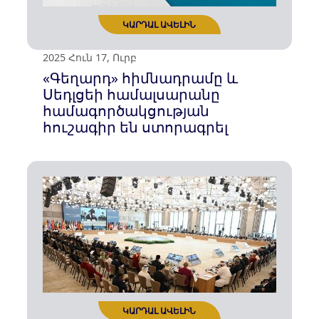
2025 Փետ 25, Երք
Ատելությունը չի՛ կարող լինել
պետական
գաղափարախոսություն, իսկ
սպանությունը՝
պարգևատրման առիթ