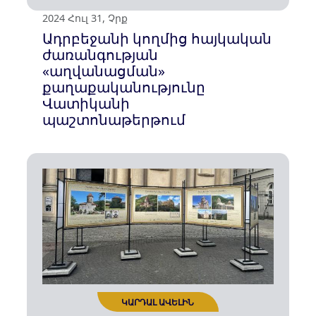
2024 Օգս 14, Չրք
ԿԱՐԴԱԼ ԱՎԵԼԻՆ
Ադրբեջանական ցինիզմի
հերթական դրսևորումը.
ներկայացվել է Երևանի
«օրհներգը»