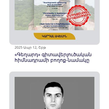
ԿԱՐԴԱԼ ԱՎԵԼԻՆ
2025 Ապր 18, Ուրբ
«Գեղարդ» հիմնադրամի
հայտարարությունը
Հուշարձանների և տեսարժան
վայրերի միջազգային օրվա
առթիվ