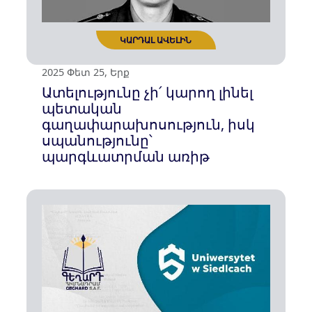
2025 Ապր 12, Շբթ
«Գեղարդ» գիտավերլուծական
հիմնադրամի բողոք-նամակը
ԿԱՐԴԱԼ ԱՎԵԼԻՆ