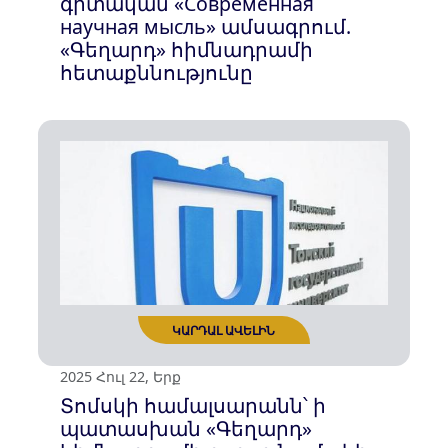
ԿԱՐԴԱԼ ԱՎԵԼԻՆ
2025 Օգս 11, Երկ
Հակահայկական
հրապարակումներ ռուսական
գիտական «Современная
научная мысль» ամսագրում.
«Գեղարդ» հիմնադրամի
հետաքննությունը