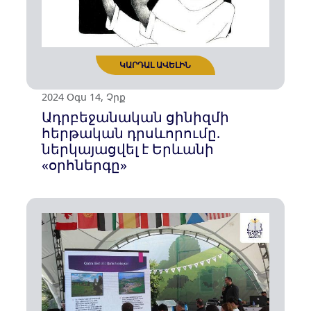
2024 Սեպ 18, Չրք
Շուշին և ադրբեջանական
քարոզչությունը Եգիպտոսում