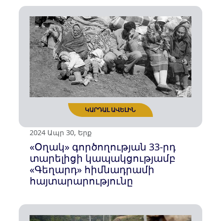
2024 Հուն 03, Երկ
Լեհաստանը՝ ադրբեջանական
կեղծ քարոզչության
հերթական «հանգրվան»
ԿԱՐԴԱԼ ԱՎԵԼԻՆ