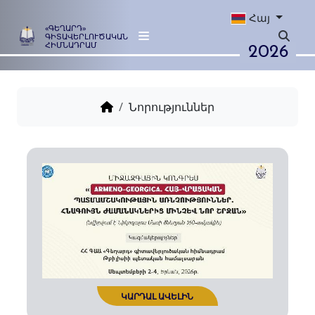
Հայ
«ԳԵՂԱՐԴ»
ԳԻՏԱՎԵՐԼՈՒԾԱԿԱՆ
2026
ՀԻՄՆԱԴՐԱՄ
Նորություններ