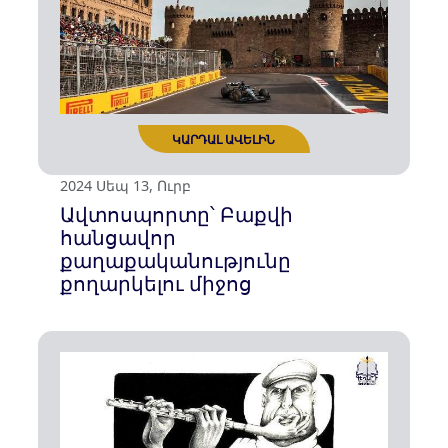
2024 Հոկ 17, Հնգ
Ադրբեջանի ականային
քարոզչությունը Հայաստանի
դեմ
ԿԱՐԴԱԼ ԱՎԵԼԻՆ