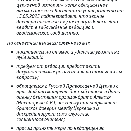
церковной истории», хотя официальное
письмо Папского Восточного университета от
15.05.2025 подтверждает, что звание
доктора теологии ему не присуждалось. Это
вводит в заблуждение редакцию и
академическое сообщество.
На основании вышеизложенного мы:
настаиваем на отзыве и удалении указанных
публикаций;
требуем от редакции предоставить
документальные разъяснения по отмеченным
вопросам;
обращаемся к Русской Православной Церкви с
просьбой рассмотреть данный вопрос и дать
оценку действиям архимандрита Алексия
(Никонорова А.В.), поскольку они подрывают
братское доверие между Церквами и
дискредитируют само служение
священнослужителя;
просим принять меры по недопущению