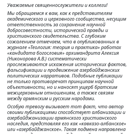
Уважаемые священнослужители и коллеги!
Мы обращаемся к вам, как к представителям
академического и церковного сообщества, несущим
ответственность за сохранение научной
добросовестности, исторической правды и
христианского свидетельства. С глубоким
сожалением отмечаем, что в опубликованных в
журнале «Теология: теория и практика» работах
«кандидата богословия» архимандрита Алексия
(Никонорова А.В.) систематически
прослеживаются искажения исторических фактов,
фальсификации и продвижение азербайджанских
политических нарративов. Подобные публикации
не только противоречат принципам научной
объективности, но и наносят ущерб братским
межцерковным отношениям, а также связям
между армянским и русским народами.
Особую тревогу вызывает тот факт, что автор
своими публикациями способствует албанизации и
азербайджанизации армянского христианского
наследия, представляя его как «кавказо-албанское»
или «азербайджанское». Такая подмена направлена