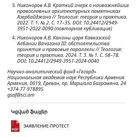
Никоноров А.В. Краткий очерк о наиважнейших
православных архитектурных памятниках
Азербайджана // Теология: теория и практика.
2022. Т. 1. № 2. С. 17–35. DOI: 10.24412/2949-
3951-2022-0090 (повторная публикация)
Никоноров А.В. Каноны царя Кавказской
Албании Вачагана III: обстоятельства
принятия и правовые параллели // Теология:
теория и практика. 2024. Т. 3. № 1. С. 58–78.
DOI: 10.24412/2949-3951-2024-0040
Научно-аналитический фонд «Гегард»
Национальная академия наук Республики Армения
Армения, 0019, Ереван, пр. Маршала Баграмяна, 24
+374-77-978895
gsaf@sci.am
Կցված ֆայլեր
ЗАЯВЛЕНИЕ-ПРОТЕСТ