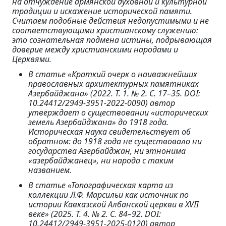
на отчуждение армянской духовной и культурной
традиции и искажение исторической памяти.
Считаем подобные действия недопустимыми и не
соответствующими христианскому служению:
это сознательная подмена истины, подрывающая
доверие между христианскими народами и
Церквями.
В статье «Краткий очерк о наиважнейших
православных архитектурных памятниках
Азербайджана» (2022. Т. 1. № 2. С. 17–35. DOI:
10.24412/2949-3951-2022-0090) автор
утверждает о существовании «исторических
земель Азербайджана» до 1918 года.
Историческая наука свидетельствует об
обратном: до 1918 года не существовало ни
государства Азербайджан, ни этнонима
«азербайджанец», ни народа с таким
названием.
В статье «Топографическая карта из
коллекции Л.Ф. Марсильи как источник по
истории Кавказской Албанской церкви в XVII
веке» (2025. Т. 4. № 2. С. 84–92. DOI:
10.24412/2949-3951-2025-0120) автор