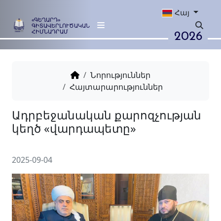
Հայ
«ԳԵՂԱՐԴ»
ԳԻՏԱՎԵՐԼՈՒԾԱԿԱՆ
2026
ՀԻՄՆԱԴՐԱՄ
Նորություններ
Հայտարարություններ
Ադրբեջանական քարոզչու
կեղծ «վարդապետը»
2025-09-04