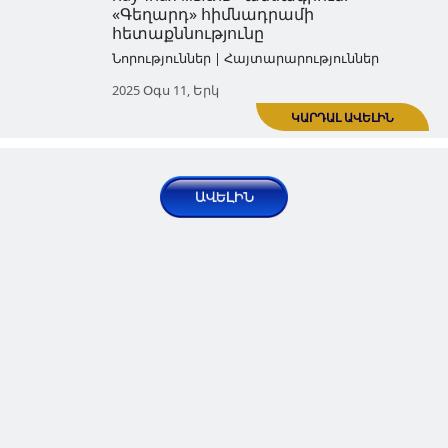
«Գեղարդ» հիմնադրամի դիմո
բողոքն՝ ուղղված ՌԴ Տոմսկի
պետական համալսարանին