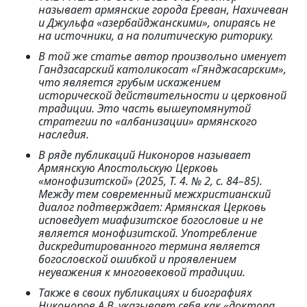
называет армянские города Ереван, Нахичеван
и Джульфа «азербайджанскими», опираясь не
на источники, а на политическую риторику.
В той же статье автор произвольно именует
Гандзасарский католикосат «Гянджасарским»,
что является грубым искажением
исторической действительности и церковной
традиции. Это часть вышеупомянутой
стратегии по «албанизации» армянского
наследия.
В ряде публикаций Никоноров называет
Армянскую Апостольскую Церковь
«монофизитской» (2025, Т. 4. № 2, с. 84–85).
Между тем современный межхристианский
диалог подтверждает: Армянская Церковь
исповедует миафизитское богословие и не
является монофизитской. Употребление
дискредитированного термина является
богословской ошибкой и проявлением
неуважения к многовековой традиции.
Также в своих публикациях и биографиях
Никоноров А.В. указывает себя как «доктора