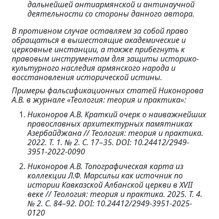
дальнейшей антиармянской и антинаучной
деятельности со стороны данного автора.
В противном случае оставляем за собой право
обращаться в вышестоящие академические и
церковные инстанции, а также прибегнуть к
правовым инструментам для защиты историко-
культурного наследия армянского народа и
восстановления исторической истины.
Примеры фальсификационных статей Никонорова
А.В. в журнале «Теология: теория и практика»:
Никоноров А.В. Краткий очерк о наиважнейших
православных архитектурных памятниках
Азербайджана // Теология: теория и практика.
2022. Т. 1. № 2. С. 17–35. DOI: 10.24412/2949-
3951-2022-0090
Никоноров А.В. Топографическая карта из
коллекции Л.Ф. Марсильи как источник по
истории Кавказской Албанской церкви в XVII
веке // Теология: теория и практика. 2025. Т. 4.
№ 2. С. 84–92. DOI: 10.24412/2949-3951-2025-
0120