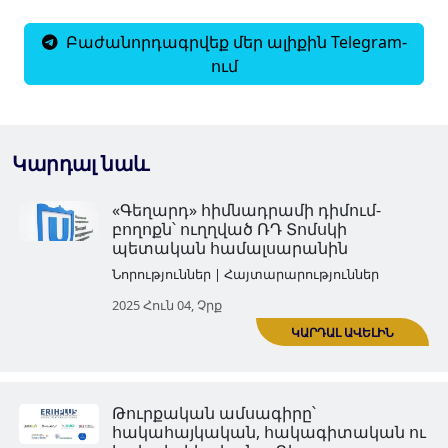
Բաժանորդագրվեք մեր ալիքին Telegram-
ում
Կարդալ նաև