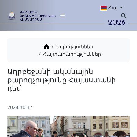
Հայ
«ԳԵՂԱՐԴ»
ԳԻՏԱՎԵՐԼՈՒԾԱԿԱՆ
2026
ՀԻՄՆԱԴՐԱՄ
Նորություններ
Հայտարարություններ
Ադրբեջանի ականային
քարոզչությունը Հայաստա
դեմ
2024-10-17