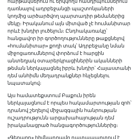
հարթակներում ու երկկողմ հանդիպումներում
դառնալով ադրբեջանցի պաշտոնյաների
կողմից արծարծվող պարտադիր թեմաներից
մեկը։ Իրականում այն միտված չէ հումանիտար
որևէ խնդիր լուծելուն։ Ընդհակառակը՝
հանցավոր իր գործողությունները թաքցնելով
«հումանիտար» քողի տակ՝ Ադրբեջանը նման
միջոցառումներով փորձում է հարցին
անտեղյակ օտարերկրացիներին ականների
թեման ներկայացնել իբրև խնդիր` Հայաստանի
դեմ անհիմն մեղադրանքներ հնչեցնելու
նպատակով։
Այս համատեքստում Բաքուն իրեն
ներկայացնում է որպես հակամարտության զոհ՝
դրանով շեղելով միջազգային հանրության
ուշադրությունն արցախահայության դեմ
իրականացրած հանցագործություններից։
«Գեղարդ» հիմնադրամը դատապարտում է