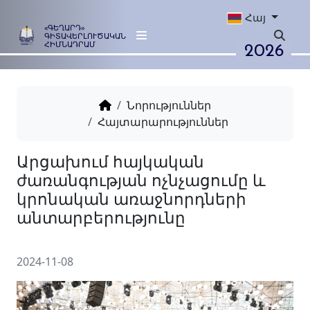
Հայ
«ԳԵՂԱՐԴ»
ԳԻՏԱՎԵՐԼՈՒԾԱԿԱՆ
2026
ՀԻՄՆԱԴՐԱՄ
Նորություններ
Հայտարարություններ
Արցախում հայկական
ժառանգության ոչնչացումը
կրոնական առաջնորդների
2024-11-08
անտարբերությունը