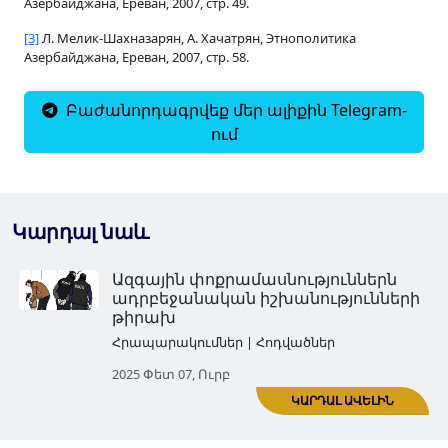
Азербайджана, Ереван, 2007, стр. 49.
[3]
Л. Мелик-Шахназарян, А. Хачатрян, Этнополитика
Азербайджана, Ереван, 2007, стр. 58.
Բաժանորդագրվեք մեր ալիքին Telegram-
ում
Կարդալ նաև