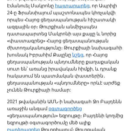
Էմանուել Մակրոնը
հայտարարեց
, որ Ապրիլի
24-ը Ֆրանսիայում պաշտոնապես կհռչակվի
որպես Հայոց ցեղասպանության հիշատակի
ազգային օր։ Թուրքիան անմիջապես
դատապարտեց Մակրոնի այս քայլը և նորից
«փաստագրեց» Հայոց ցեղասպանության
ժխտողականությունը։ Թուրքիայի նախագահի
խոսնակ Իբրահիմ Քալընը
նշեց
, որ Հայոց
ցեղասպանության պնդումները քաղաքական
սուտ են՝ առանց իրավական հիմքի, և դրանք
հակասում են պատմական փաստերին․
ցեղասպանության «պնդումները» որևէ արժեք
չունեն Թուրքիայի համար:
2021 թվականին ԱՄՆ-ի նախագահ Ջո Բայդենն
առաջին անգամ
օգտագործեց
«ցեղասպանություն» եզրույթը։ Բայդենի կողմից
եզրույթի օգտագործումը մեծ ալիք
բարձրացրեց
Թուրքիայում։ Թուրքական