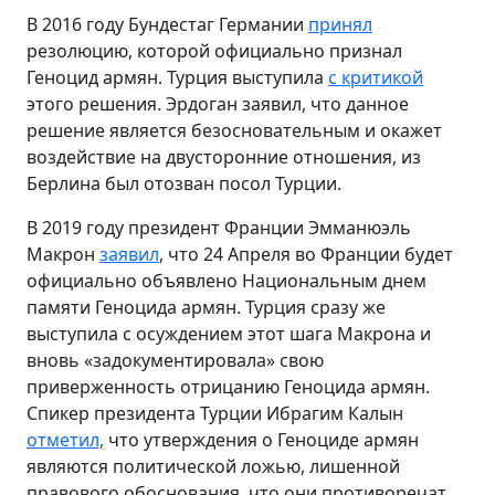
В 2016 году Бундестаг Германии
принял
резолюцию, которой официально признал
Геноцид армян. Турция выступила
с критикой
этого решения. Эрдоган заявил, что данное
решение является безосновательным и окажет
воздействие на двусторонние отношения, из
Берлина был отозван посол Турции.
В 2019 году президент Франции Эмманюэль
Макрон
заявил
, что 24 Апреля во Франции будет
официально объявлено Национальным днем
памяти Геноцида армян. Турция сразу же
выступила с осуждением этот шага Макрона и
вновь «задокументировала» свою
приверженность отрицанию Геноцида армян.
Спикер президента Турции Ибрагим Калын
отметил,
что утверждения о Геноциде армян
являются политической ложью, лишенной
правового обоснования, что они противоречат