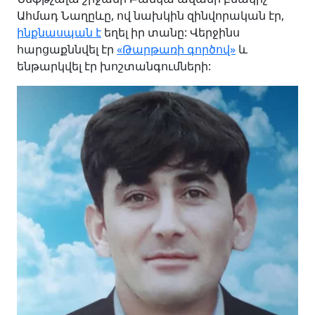
Ահմադ Նաղըևը, ով նախկին զինվորական էր,
ինքնասպան է
եղել իր տանը: Վերջինս
հարցաքննվել էր
«Թարթառի գործով»
և
ենթարկվել էր խոշտանգումների: