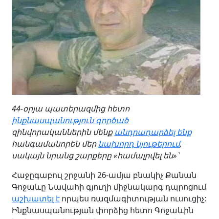
44-օրյա պատերազմից հետո
ինքնասպանություն գործած
զինվորականներին մենք
անդրադարձել ենք
հանգամանորեն մեր
նախորդ նյութերում
,
սակայն նրանց շարքերը «համալրվել են»՝
Հաջըգաբուլ շրջանի 26-ամյա բնակիչ Քանան
Գոջաևը Նավահի գյուղի միջնակարգ դպրոցում
աշխատել է
որպես ռազմագիտության ուսուցիչ:
Ինքնասպանության փորձից հետո Գոջաևին