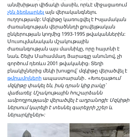
անմխիթար վիճակի մասին, որևէ միջացառում
չեն ձեռնարկել
այն վերականգնելու
ուղղությամբ: Մզկիթը կառուցվել է Իսլամական
ժառանգության վերածննդի քուվեյթական
ընկերության կողմից 1993-1995 թվականներին:
Մուսուլմանական մշակութային
ժառանգության այս մասնիկը, որը հայտնի է
նաև Շեյխ Մահամմադ Յարագլը անունով, չի
գործում դեռևս 2001 թվականից։ Տեղի
բնակիչներից մեկի խոսքով՝ մզկիթը վերածվել է
թմրամոլների
ապաստարանի
․
«Խուդաթում
մզկիթը փակել են, իսկ դրան կից բակը՝
վաճառել: Մշակութային հուշարձանն
ամբողջությամբ վերածվել է աղբանոցի: Մզկիթի
ներսում կարելի է տեսնել գարեջրի շշեր և
ներարկիչներ»: