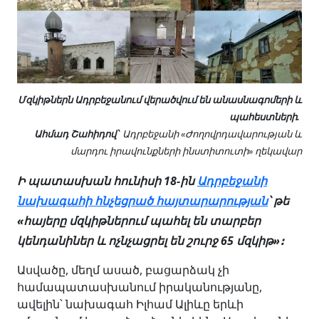
Մզկիթներն Ադրբեջանում վերածվում են անասնագոմերի և
պահեստների.
Ահմադ Շահիդով՝
Ադրբեջանի «Ժողովրդավարության և
մարդու իրավունքների ինստիտուտի» ղեկավար
Ի պատասխան հունիսի 18-ին
Ադրբեջանի
նախագահի հնչեցրած հայտարարության
՝ թե
«հայերը մզկիթներում պահել են տարբեր
։
կենդանիներ և ոչնչացրել են շուրջ 65 մզկիթ»
Ասվածը, մեղմ ասած, բացարձակ չի
համապատասխանում իրականությանը,
ավելին՝ նախագահ Իլհամ Ալիևը երևի