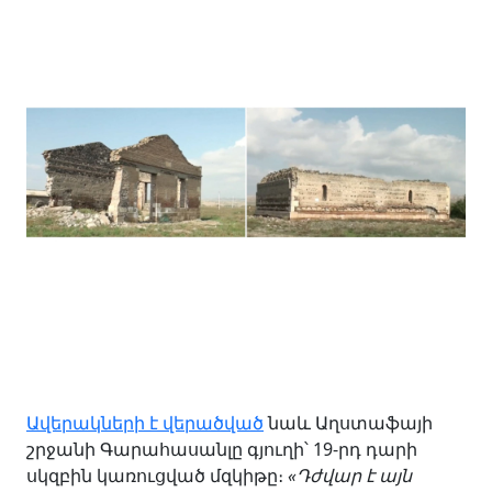
Ավերակների է վերածված
նաև Աղստաֆայի
շրջանի Գարահասանլը գյուղի՝ 19-րդ դարի
սկզբին կառուցված մզկիթը։
«Դժվար է այն