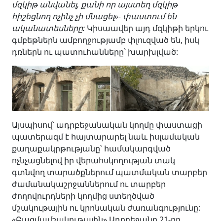
մզկիթ անվանել, քանի որ այստեղ մզկիթ
հիշեցնող ոչինչ չի մնացել»- փաստում են
ականատեսները:
Կիսաավեր այդ մզկիթի երկու
գմբեթներն ամբողջությամբ փլուզված են, իսկ
դռներն ու պատուհանները՝ խարխլված:
Այսպիսով՝ ադրբեջանական կողմը փաստացի
պատերազմ է հայտարարել նաև իսլամական
քաղաքակրթությանը՝ համակարգված
ոչնչացնելով իր վերահսկողության տակ
գտնվող տարածքներում պատմական տարբեր
ժամանակաշրջաններում ու տարբեր
ժողովուրդների կողմից ստեղծված
մշակութային ու կրոնական ժառանգությունը:
«Բազմամշակութային» Ադրբեջանը 21-րդ