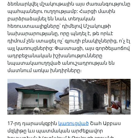
ձեռնարկվել մշակութային այս ժառանգությունը
պահպանելու ուղղությամբ: Հարցի մասին
բարձրաձայնել են նաև տեղական
հեռուստաալիքները՝ դիմելով Մշակույթի
նախարարությանը, որը պնդել է, թե որևէ
դիմում չեն ստացել ոչ՛ գյուղի բնակիչներից, ո՛չ էլ
այլ կառույցներից: Փաստացի, այս գործելաոճով
ադրբեջանական իշխանությունները
նպատակաուղղված անուշադրության են
մատնում առկա խնդիրները։
17-րդ դարասկզբին
կառուցված
Շահ Աբբաս
մզկիթը ևս պատմական արժեքավոր