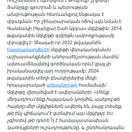
հուշարձան է (գտնվում է Թովուզի շրջանի
Յանըգլը գյուղում) և պետության
անփութության հետևանքով ենթակա է
փլուզման: Իր շինարարական ոճով այն նման է
Գանձակի
(Գյանջա) Շահ Աբբաս մզկիթին: 2014
թվականին մզկիթի գմբեթն ամբողջությամբ
փլուզվել է: Չնայած որ 2022 թվականին
հայտարարվել էր
մզկիթի վերականգնման
աշխատանքների անհրաժեշտության մասին՝
այնուամենայնիվ գործնական որևէ քայլ չի
իրականացվել այդ ուղղությամբ: 2024
թվականին տեղի բնակիչներից մեկի
հրապարակած
տեսանյութի
համաձայն՝
մզկիթը վերածված է ավերակների:
«Մենք
մեղադրում ենք հայկական կողմին, ասելով թե
հայերը մեր մզկիթներն ավերել են, բայց տեսեք,
թե ինչ վիճակում է գտնվում այս մզկիթը: Ես
չգիտեմ, թե որտե՞ղ է համապատասխան
կառույցների ուշադրությունը, և ընդհանրապես