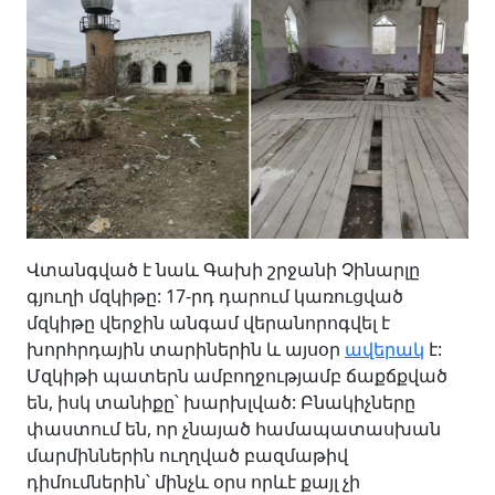
Վտանգված է նաև Գախի շրջանի Չինարլը
գյուղի մզկիթը: 17-րդ դարում կառուցված
մզկիթը վերջին անգամ վերանորոգվել է
խորհրդային տարիներին և այսօր
ավերակ
է:
Մզկիթի պատերն ամբողջությամբ ճաքճքված
են, իսկ տանիքը՝ խարխլված: Բնակիչները
փաստում են, որ չնայած համապատասխան
մարմիններին ուղղված բազմաթիվ
դիմումներին՝ մինչև օրս որևէ քայլ չի