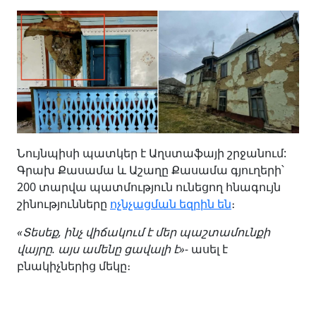
Նույնպիսի պատկեր է Աղստաֆայի շրջանում:
Գրախ Քասամա և Աշաղը Քասամա գյուղերի՝
200 տարվա պատմություն ունեցող հնագույն
շինությունները
ոչնչացման եզրին են
։
«Տեսեք, ինչ վիճակում է մեր պաշտամունքի
վայրը. այս ամենը ցավալի է»-
ասել է
բնակիչներից մեկը։