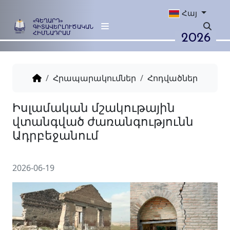
Հայ
«ԳԵՂԱՐԴ»
ԳԻՏԱՎԵՐԼՈՒԾԱԿԱՆ
2026
ՀԻՄՆԱԴՐԱՄ
Հրապարակումներ
Հոդվածներ
Իսլամական մշակութային
վտանգված ժառանգությու
Ադրբեջանում
2026-06-19