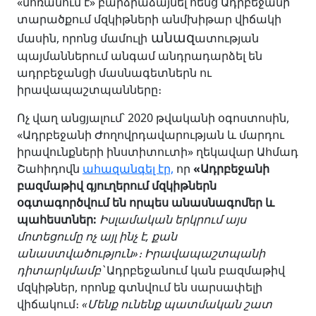
«մոռանում է» բարձրաձայնել հենց Ադրբեջանի
տարածքում մզկիթների անմխիթար վիճակի
անազ
մասին, որոնց մամուլի
ատության
պայմաններում անգամ անդրադարձել են
ադրբեջանցի մասնագետներն ու
իրավապաշտպանները։
Ոչ վաղ անցյալում՝ 2020 թվականի օգոստոսին,
«Ադրբեջանի Ժողովրդավարության և մարդու
իրավունքների ինստիտուտի» ղեկավար Ահմադ
Շահիդովն
ահազանգել էր,
որ
«Ադրբեջանի
բազմաթիվ գյուղերում մզկիթներն
օգտագործվում են որպես անասնագոմեր և
պահեստներ:
Իսլամական երկրում այս
մոտեցումը ոչ այլ ինչ է, քան
անաստվածություն»։ Իրավապաշտպանի
դիտարկմամբ՝
Ադրբեջանում կան բազմաթիվ
մզկիթներ, որոնք գտնվում են սարսափելի
վիճակում։
«Մենք ունենք պատմական շատ