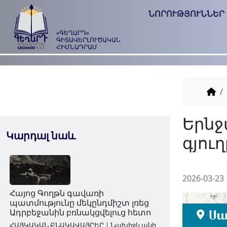
ՆՈՐՈՒԹՅՈՒՆՆԵՐ
«ԳԵՂԱՐԴ»
ԳԻՏԱՎԵՐԼՈՒԾԱԿԱՆ
ՀԻՄՆԱԴՐԱՄ
Կարդալ նաև
2026-03-23