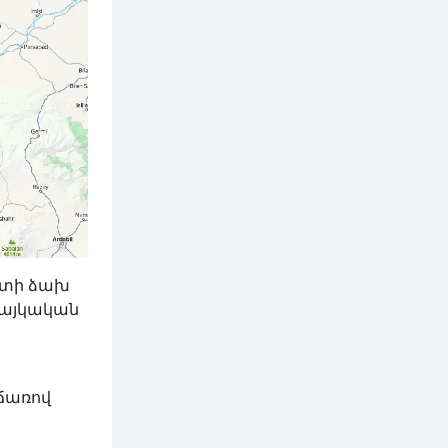
գետի ձախ
հայկական
ճառով