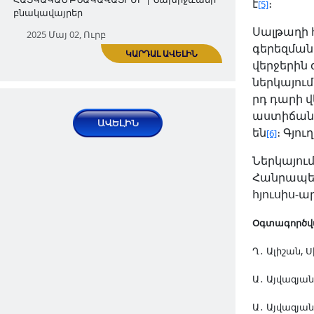
է
։
[5]
Սալթաղի հ
Նախիջևանի հայկական Քաղաքիկ
ԿԱՐԴԱԼ ԱՎԵԼԻՆ
գերեզմանա
գյուղը
վերջերին
ՀԱՅԿԱԿԱՆ ԲՆԱԿԱՎԱՅՐԵՐ | Նախիջևանի
ներկայում
բնակավայրեր
րդ դարի 
աստիճանաբ
2025 Ապր 25, Ուրբ
են
։ Գյու
[6]
Ներկայու
Հանրապետո
հյուսիս-
Օգտագործվա
Ղ․ Ալիշան, 
Նախիջևանի Գյանզա (Գանձակ)
Ա․ Այվազյա
հայկական գյուղը
ԿԱՐԴԱԼ ԱՎԵԼԻՆ
Ա․ Այվազյա
ՀԱՅԿԱԿԱՆ ԲՆԱԿԱՎԱՅՐԵՐ | Նախիջևանի