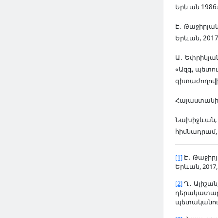
Երևան 1986
բնակավայրեր
Է․ Թաջիրյան
2025 Մայ 02, Ուրբ
Երևան, 2017
Ա․ Եփրիկյա
«Ազգ, պետո
գիտաժողովի 
Հայաստանի հ
Նախիջևան, 
հիմնադրամ, 
[1]
Է
․
Թաջիրյ
Երևան, 2017, 
ԿԱՐԴԱԼ ԱՎԵԼԻՆ
[2]
Ղ
․
Ալիշան,
դերակատարու
պետականութ