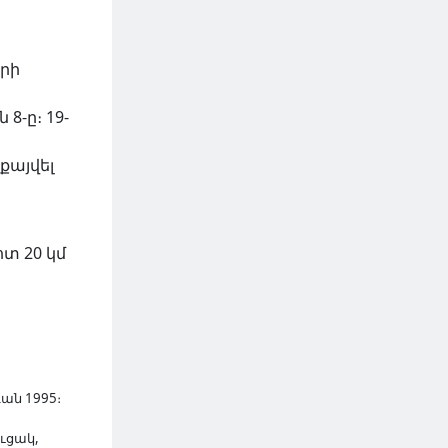
արի
8-ը։ 19-
քայվել
տ 20 կմ
ան 1995։
ւցակ,