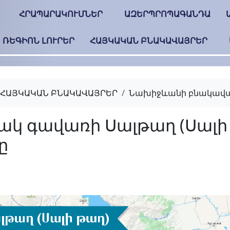
ՀՐԱՊԱՐԱԿՈՒՄՆԵՐ
ԱԶԵՐՊՐՈՊԱԳԱՆԴԱ
ՌԵԳԻՈՆ ԼՈՒՐԵՐ
ՀԱՅԿԱԿԱՆ ԲՆԱԿԱՎԱՅՐԵՐ
ՀԱՅԿԱԿԱՆ ԲՆԱԿԱՎԱՅՐԵՐ
Նախիջևանի բնակավա
Երնջակ գավառի Սալ
գյուղը