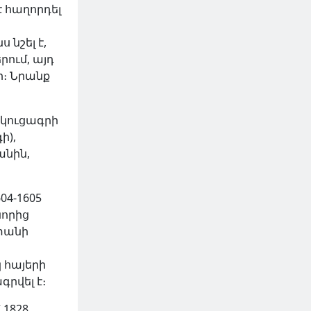
է հաղորդել
նշել է,
ում, այդ
ր։ Նրանք
եկուցագրի
ի),
անին,
04-1605
նորից
ստանի
 հայերի
գրվել է։
 1828