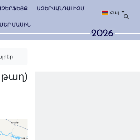
ԱԶԵՐՖԵՅՔ
ԱԶԵՐՎԱՆԴԱԼԻԶՄ
Հայ
ՄԵՐ ՄԱՍԻՆ
2026
յրեր
թաղ (Սալի թաղ)