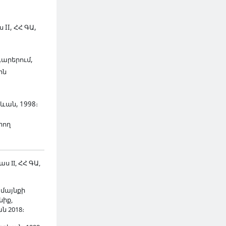
II, ՀՀ ԳԱ,
դարերում,
ին
ևան, 1998։
րող
 II, ՀՀ ԳԱ,
ամայնքի
նիք,
 2018։