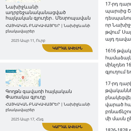
17-րդ դար
2025 Ապր 03, Հնգ
պարսից Շ
դեսպանութ
որ Նախիջ
թվում՝ Սա
այդ դավան
1616 թվակ
ԿԱՐԴԱԼ ԱՎԵԼԻՆ
համաձայն,
մինչդեռ 
գյուղում 
Նախիջևանի
ադրբեջանականացված
17-րդ դար
հայկական գյուղեր․ Մեսրոպավան
թվականներ
ՀԱՅԿԱԿԱՆ ԲՆԱԿԱՎԱՅՐԵՐ | Նախիջևանի
բնակեցվե
բնակավայրեր
վարած հա
բռնաճնշո
2025 Ապր 11, Ուրբ
մի մասն ը
1826-182