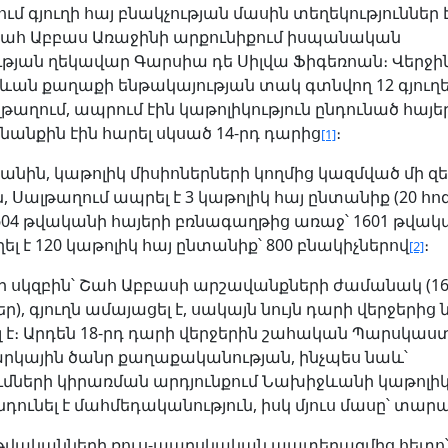
ում գյուղի հայ բնակչության մասին տեղեկություններ 
ահ Աբբաս Առաջինի արքունիքում իսպանական
յան ղեկավար Գարսիա դե Սիլվա Ֆիգեռոան։ Վերջինս 
ևան քաղաքի ենթակայության տակ գտնվող 12 գյուղեր
լթաղում, ապրում էին կաթոլիկություն ընդունած հայե
անքին էին հարել սկսած 14-րդ դարից
։
[1]
անին, կաթոլիկ միսիոներների կողմից կազմված մի զ
 Սալթաղում ապրել է 3 կաթոլիկ հայ ընտանիք (20 հոգ
1604 թվականի հայերի բռնագաղթից առաջ՝ 1601 թվակ
եղել է 120 կաթոլիկ հայ ընտանիք՝ 800 բնակիչներով
։
[2]
ի սկզբին՝ Շահ Աբբասի արշավանքների ժամանակ (16
), գյուղն ամայացել է, սակայն նույն դարի վերջերից 
լ է։ Արդեն 18-րդ դարի վերջերին շահական Պարսկա
րկային ծանր քաղաքականության, ինչպես նաև՝
ւմների կիրառման արդյունքում Նախիջևանի կաթոլիկ
նդունել է մահմեդականություն, իսկ մյուս մասը՝ տարա
8 թվականների ռուս-պարսկական պատերազմից հետո՝