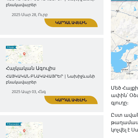
Հայոց Գողթն գավառի
պատմությունը մեկընդմիշտ լռեց
Ադրբեջանին բռնակցվելուց հետո
ՀԱՅԿԱԿԱՆ ԲՆԱԿԱՎԱՅՐԵՐ | Նախիջևանի
բնակավայրեր
2025 Մար 28, Ուրբ
ԿԱՐԴԱԼ ԱՎԵԼԻՆ
Մեծ Հայքի
ափին՝ Օձ
գյուղը։
Ըստ ավանդ
Հայկական Ագուլիս
թաղամասը
ՀԱՅԿԱԿԱՆ ԲՆԱԿԱՎԱՅՐԵՐ | Նախիջևանի
կոչվել է 
բնակավայրեր