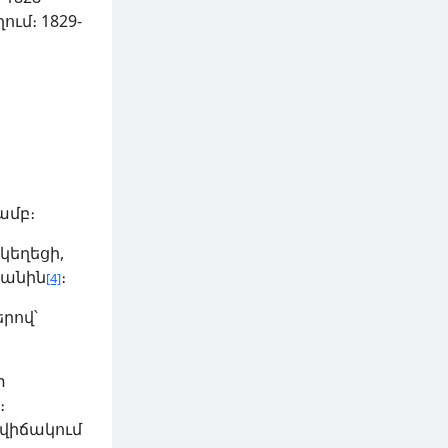
ւմ։ 1829-
ամբ։
եկեղեցի,
կանին
։
[4]
րով՝
տ
։
 վիճակում