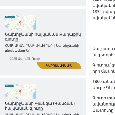
թվականին,
1832 թվակ
թվականներ
ԿԱՐԴԱԼ ԱՎԵԼԻՆ
Գողթն գավառի հայկական
Փառակա գյուղը
Սալթաղի 
այգեգործ
ՀԱՅԿԱԿԱՆ ԲՆԱԿԱՎԱՅՐԵՐ | Նախիջևանի
բնակավայրեր
Գյուղում 
որի մասի
2025 Ապր 17, Հնգ
1860-ական
Սուրբ Գևո
Գյուղի տա
ավանդությ
Մատուռը վ