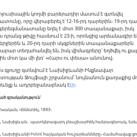
յուսիսային կողմի բարձրադիր մասում է գտնվել
տունը, որը վերաբերել է 12-16-րդ դարերին։ 19-րդ դ
 գերեզմանատանը եղել է մոտ 300 տապանաքար, իսկ
ս դրանց թիվը հասնում է 23-ի, որոնցից արձանագիր են 
վերջերին և 20-րդ դարի սկզբներին տապանաքարերն
ար տեղահանվել են, իսկ վիմագրերը՝ եղծվել ու քայ
ղին մոտ կա մի լեռ՝ «Հարս ու փեսա» անունով։
մս գյուղը գտնվում է Նախիջևանի Ինքնավար
ւթյան Ջուլֆայի շրջանում՝ նույնանուն քաղաքից մո
արևելք և ադրբեջանաբնակ է
։
[7]
ծ գրականություն՝
Սիսական, Վենետիկ, 1893։
ն, Նախիջևան․ պատկերազարդ բնաշխարհիկ հանրագիտակ, Երև
ն, Նախիջևանի ԻՍՍՀ հայկական հուշարձանները։ Համահավաք ցո