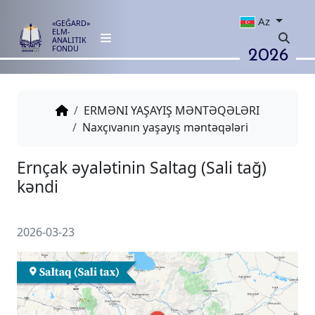
Az
«GEĞARD»
ELM-
ANALITIK
2026
FONDU
ERMƏNI YAŞAYIŞ MƏNTƏQƏLƏRI
Naxçıvanın yaşayış məntəqələri
Ernçak əyalətinin Saltag (Sali t
kəndi
2026-03-23