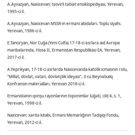
A.Ayvazyan, Naxicevan: təsvirli təbiət ensiklopediyası, Yerevan,
1995-ci il.
A.Ayvazyan, Naxicevan MSSR-in erməni abidələri. Toplu siyahı.
Yerevan, 1986-cı il.
E.Tanciryan, Nor Cuğa (Yeni Culfa) 17-18-ci əsrlərə aid Avropa
mənbələrində, Hissə II, Ermənistan Respublikası EA, Yerevan,
2017-ci il.
A.Yeprikyan, 17-18-ci əsrlərdə Naxicevanda katolik icmasının rolu,
“Millət, dövlət, vətən, dövlətçilik ideyası”, 3-cü Beynəlxalq
Konfransın materialları, Yerevan 2018-ci il.
Ermənistanın qonşu rayonlarının toponimlər lüğəti, cild 4, s. 1,
Yerevan, 1998-ci il.
Naxicevan: xəritə kitabı, Erməni Memarlığının Tədqiqi Fondu,
Yerevan, 2012-ci il.