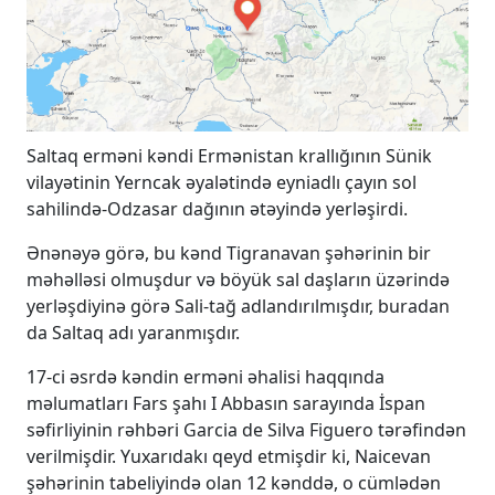
Saltaq erməni kəndi Ermənistan krallığının Sünik
vilayətinin Yerncak əyalətində eyniadlı çayın sol
sahilində-Odzasar dağının ətəyində yerləşirdi.
Ənənəyə görə, bu kənd Tigranavan şəhərinin bir
məhəlləsi olmuşdur və böyük sal daşların üzərində
yerləşdiyinə görə Sali-tağ adlandırılmışdır, buradan
da Saltaq adı yaranmışdır.
17-ci əsrdə kəndin erməni əhalisi haqqında
məlumatları Fars şahı I Abbasın sarayında İspan
səfirliyinin rəhbəri Garcia de Silva Figuero tərəfindən
verilmişdir. Yuxarıdakı qeyd etmişdir ki, Naicevan
şəhərinin tabeliyində olan 12 kənddə, o cümlədən