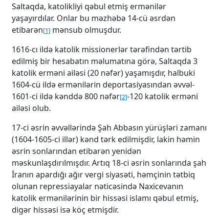
Saltaqda, katolikliyi qəbul etmiş ermənilər
yaşayırdılar. Onlar bu məzhəbə 14-cü əsrdən
etibarən
mənsub olmuşdur.
[1]
1616-cı ildə katolik missionerlər tərəfindən tərtib
edilmiş bir hesabatın məlumatına görə, Saltaqda 3
katolik erməni ailəsi (20 nəfər) yaşamışdır, halbuki
1604-cü ildə ermənilərin deportasiyasından əvvəl-
1601-ci ildə kənddə 800 nəfər
-120 katolik erməni
[2]
ailəsi olub.
17-ci əsrin əvvəllərində Şah Abbasın yürüşləri zamanı
(1604-1605-ci illər) kənd tərk edilmişdir, lakin həmin
əsrin sonlarından etibarən yenidən
məskunlaşdırılmışdır. Artıq 18-ci əsrin sonlarında şah
İranın apardığı ağır vergi siyasəti, həmçinin tətbiq
olunan repressiayalar nəticəsində Naxicevanın
katolik ermənilərinin bir hissəsi islamı qəbul etmiş,
digər hissəsi isə köç etmişdir.