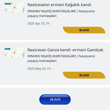
Erməni Qoxtn vilayətinin tarixi
Azərbaycana ilhaq edildikdən so
birdəfəlik susdu
ERMƏNI YAŞAYIŞ MƏNTƏQƏLƏRI | Naxçı
yaşayış məntəqələri
2025 Mar 28, Fri
Erməni Aqulis
ERMƏNI YAŞAYIŞ MƏNTƏQƏLƏRI | Naxçı
yaşayış məntəqələri
2025 Apr 03, Thu