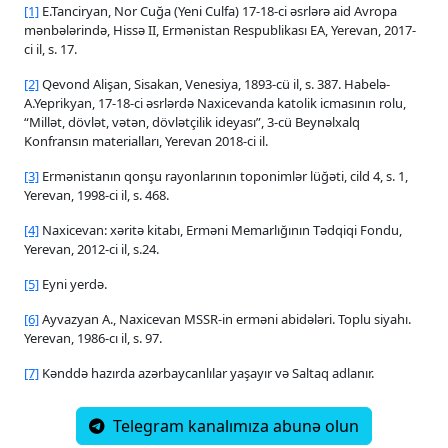
[1]
E.Tanciryan, Nor Cuğa (Yeni Culfa) 17-18-ci əsrlərə aid Avropa
mənbələrində, Hissə II, Ermənistan Respublikası EA, Yerevan, 2017-
ci il, s. 17.
[2]
Qevond Alişan, Sisakan, Venesiya, 1893-cü il, s. 387. Habelə-
A.Yeprikyan, 17-18-ci əsrlərdə Naxicevanda katolik icmasının rolu,
“Millət, dövlət, vətən, dövlətçilik ideyası”, 3-cü Beynəlxalq
Konfransın materialları, Yerevan 2018-ci il.
[3]
Ermənistanın qonşu rayonlarının toponimlər lüğəti, cild 4, s. 1,
Yerevan, 1998-ci il, s. 468.
[4]
Naxicevan: xəritə kitabı, Erməni Memarlığının Tədqiqi Fondu,
Yerevan, 2012-ci il, s.24.
[5]
Eyni yerdə.
[6]
Ayvazyan A., Naxicevan MSSR-in erməni abidələri. Toplu siyahı.
Yerevan, 1986-cı il, s. 97.
[7]
Kənddə hazırda azərbaycanlılar yaşayır və Saltaq adlanır.
Telegram kanalımıza abunə olun