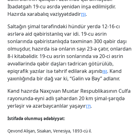
İbadətgah 19-cu əsrdə yenidən inşa edilmişdir.
Hazırda xarabalıq vəziyyətdədir
.
[5]
Saltağın şimal tərəfindəki hündür yerdə 12-16-cı
əsrlərə aid qəbiristanlıq var idi. 19-cu əsrin
sonlarında qəbiristanlıqda təxminən 300 qəbir daşı
olmuşdur, hazırda isə onların sayı 23-ə çatır, onlardan
8-i kitabəlidir. 19-cu əsrin sonlarında və 20-ci əsrin
əvvəllərində qəbir daşları tədricən götürülüb,
epiqrafik yazılar isə təhrif edilərək aşınıb
. Kənd
[6]
yaxınlığında bir dağ var ki, “Gəlin və Bəy” adlanır.
Kənd hazırda Naxçıvan Muxtar Respublikasının Culfa
rayonunda-eyni adlı şəhərdən 20 km şimal-şərqdə
yerləşir və azərbaycanlılar yaşayır
.
[7]
İstifadə olunmuş ədəbiyyat:
Qevond Alişan, Sisakan, Venesiya, 1893-cü il.