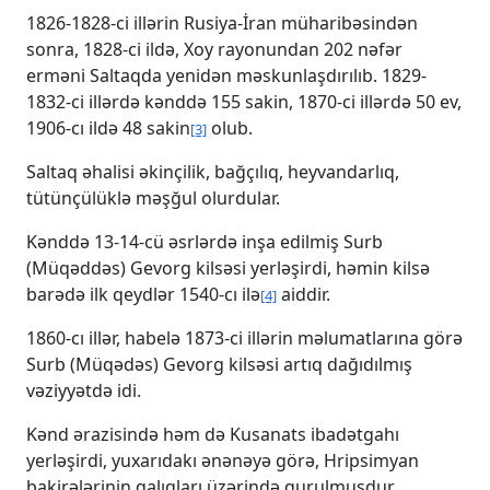
1826-1828-ci illərin Rusiya-İran müharibəsindən
sonra, 1828-ci ildə, Xoy rayonundan 202 nəfər
erməni Saltaqda yenidən məskunlaşdırılıb. 1829-
1832-ci illərdə kənddə 155 sakin, 1870-ci illərdə 50 ev,
1906-cı ildə 48 sakin
olub.
[3]
Saltaq əhalisi əkinçilik, bağçılıq, heyvandarlıq,
tütünçülüklə məşğul olurdular.
Kənddə 13-14-cü əsrlərdə inşa edilmiş Surb
(Müqəddəs) Gevorg kilsəsi yerləşirdi, həmin kilsə
barədə ilk qeydlər 1540-cı ilə
aiddir.
[4]
1860-cı illər, habelə 1873-ci illərin məlumatlarına görə
Surb (Müqədəs) Gevorg kilsəsi artıq dağıdılmış
vəziyyətdə idi.
Kənd ərazisində həm də Kusanats ibadətgahı
yerləşirdi, yuxarıdakı ənənəyə görə, Hripsimyan
bakirələrinin qalıqları üzərində qurulmuşdur.