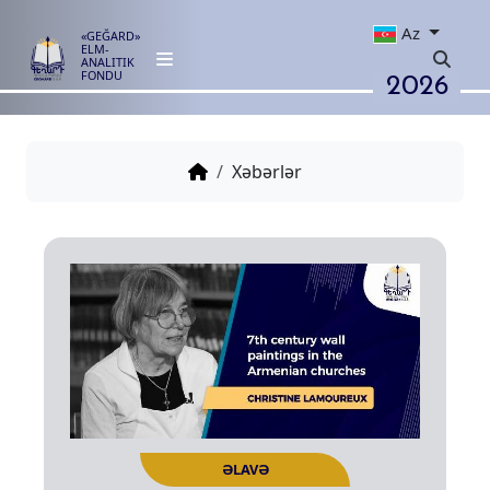
Az
«GEĞARD»
ELM-
ANALITIK
2026
FONDU
Xəbərlər