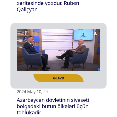
xəritəsində yoxdur. Ruben
Qaliçyan
ƏLAVƏ
2024 May 10, Fri
Azərbaycan dövlətinin siyasəti
bölgədəki bütün ölkələri üçün
təhlükədir