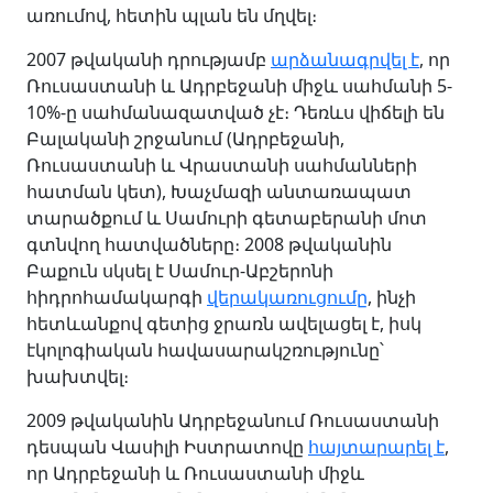
առումով, հետին պլան են մղվել։
2007 թվականի դրությամբ
արձանագրվել է
, որ
Ռուսաստանի և Ադրբեջանի միջև սահմանի 5-
10%-ը սահմանազատված չէ։ Դեռևս վիճելի են
Բալականի շրջանում (Ադրբեջանի,
Ռուսաստանի և Վրաստանի սահմանների
հատման կետ), Խաչմազի անտառապատ
տարածքում և Սամուրի գետաբերանի մոտ
գտնվող հատվածները։ 2008 թվականին
Բաքուն սկսել է Սամուր-Աբշերոնի
հիդրոհամակարգի
վերակառուցումը
, ինչի
հետևանքով գետից ջրառն ավելացել է, իսկ
էկոլոգիական հավասարակշռությունը՝
խախտվել։
2009 թվականին Ադրբեջանում Ռուսաստանի
դեսպան Վասիլի Իստրատովը
հայտարարել է
,
որ Ադրբեջանի և Ռուսաստանի միջև