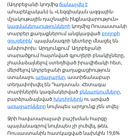
(Ադրբեջանի կողմից
ճանաչվել է
ահաբեկչական) և «Լեզգիական ազգային-
մշակութային դաշնային ինքնավարություն»
կազմակերպությունների
կողմից Ռուսաստանի
տարբեր քաղաքներում անցկացված
բողոքի
ցույցերին
՝ պայմանագրի կետերը մնացել են
անփոփոխ։ Արդյունքում՝ Ադրբեջանի
տարածքում հայտնված գյուղերի բնակիչները,
չհամաձայնելով ստեղծված իրավիճակի հետ,
մերժելով Ադրբեջանի քաղաքացիություն
ստանալու
առաջարկը
, աստիճանաբար
տեղափոխվել են Դաղստան։ Հետագա
տարիներին կազմակերված
քննարկումները
,
բարձրաձայնված
խնդիրներն
ու արված
առաջարկները
նույնպես արդյունք չեն տվել։
Ջրի հավասարաչափ բաշխման հարցը
պայմանագրով նույնպես չի լուծվել, թեև
Ռուսաստանին հատկացված նախկին 19,6%