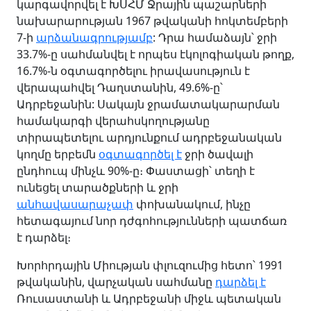
կարգավորվել է ԽՍՀՄ Ջրային պաշարների
նախարարության 1967 թվականի հոկտեմբերի
7-ի
արձանագրությամբ
: Դրա համաձայն՝ ջրի
33.7%-ը սահմանվել է որպես էկոլոգիական թողք,
16.7%-ն օգտագործելու իրավասություն է
վերապահվել Դաղստանին, 49.6%-ը՝
Ադրբեջանին: Սակայն ջրամատակարարման
համակարգի վերահսկողությանը
տիրապետելու արդյունքում ադրբեջանական
կողմը երբեմն
օգտագործել է
ջրի ծավալի
ընդհուպ մինչև 90%-ը։ Փաստացի՝ տեղի է
ունեցել տարածքների և ջրի
անհավասարաչափ
փոխանակում, ինչը
հետագայում նոր դժգոհությունների պատճառ
է դարձել։
Խորհրդային Միության փլուզումից հետո՝ 1991
թվականին, վարչական սահմանը
դարձել է
Ռուսաստանի և Ադրբեջանի միջև պետական