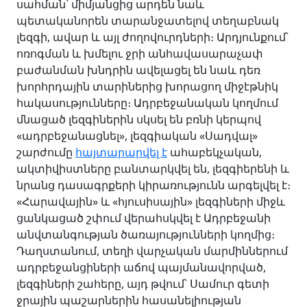
սահման՝ միմյանցից արդեն նաև
պետականորեն տարանջատելով տեղաբնակ
լեզգի, ավար և այլ ժողովուրդների։ Արդյունքում՝
ոռոգման և խմելու ջրի անհավասարաչափ
բաժանման խնդրին ավելացել են նաև դեռ
խորհրդային տարիներից խորացող միջէթնիկ
հակասությունները։ Ադրբեջանական կողմում
մնացած լեզգիներին սկսել են բռնի կերպով
«ադրբեջանացնել», լեզգիական «Սադվալ»
շարժումը
հայտարարվել է
ահաբեկչական,
ակտիվիստները բանտարկվել են, լեզգիերենի և
նրանց դասագրքերի կիրառությունն արգելվել է։
«Հարավային» և «հյուսիսային» լեզգիների միջև
ցանկացած շփում վերահսկվել է Ադրբեջանի
անվտանգության ծառայությունների կողմից։
Դաղստանում, տեղի վարչական մարմիններում
ադրբեջանցիների աճով պայմանավորված,
լեզգիների շահերը, այդ թվում՝ Սամուր գետի
ջրային պաշարներին հասանելիության