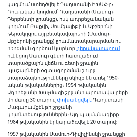
կազմում ստեղծվել է Դաղստանի ԻԽՍՀ-ը։
Ռուսական կողմում՝ Դաղստանի (Սամուր-
Դերբենտի ջրանցք), իսկ ադրբեջանական
կողմում՝ Բաքվի, Սումգայիթի և Աբշերոնի
թերակղզու այլ բնակավայրերի (Սամուր-
Աբշերոնի ջրանցք) ջրամատակարարման ու
ոռոգման գործում կարևոր
դերակատարում
ունեցող Սամուր գետի հատվածում
տարածքային վեճն ու գետի ջրային
պաշարների օգտագործման շուրջ
տարաձայնությունները սկիզբ են առել 1950-
ական թվականներից։ 1954 թվականին
Ադրբեջանի Խաչմազի շրջանի արոտավայրերի
մի մասը 30 տարով
փոխանցվել է
Դաղստանի
Մագարամքենթի շրջանի
կոլտնտեսություններին։ Այդ պայմանագիրը
1984 թվականին երկարաձգվել է 20 տարով։
1957 թվականին Սամուր-Դիվիչինսկի ջրանցքի