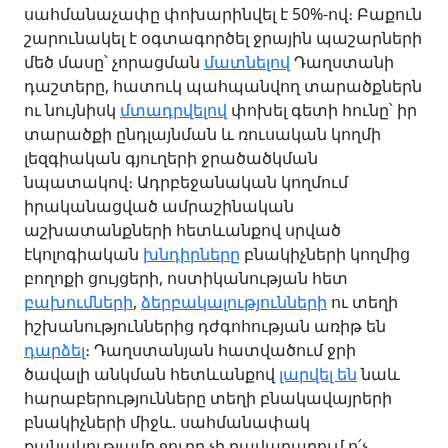
սահմանաչափը փոխարինվել է 50%-ով։ Բաքուն
շարունակել է օգտագործել ջրային պաշարների
մեծ մասը՝ չորացման
մատնելով
Դաղստանի
դաշտերը, հատուկ պահպանվող տարածքներն
ու նույնիսկ
մտադրվելով
փոխել գետի հունը՝ իր
տարածքի ընդլայնման և ռուսական կողմի
լեզգիական գյուղերի ջրածածկման
նպատակով։ Ադրբեջանական կողմում
իրականացված ամրաշինական
աշխատանքների հետևանքով սրված
էկոլոգիական
խնդիրները
բնակիչների կողմից
բողոքի ցույցերի, ոստիկանության հետ
բախումների
,
ձերբակալությունների
ու տեղի
իշխանություններից դժգոհության առիթ են
դարձել
։ Դաղստանյան հատվածում ջրի
ծավալի անկման հետևանքով
լարվել են
նաև
հարաբերությունները տեղի բնակավայրերի
բնակիչների միջև. սահմանափակ
քանակությամբ ջուրը չի բավարարում ո՛չ