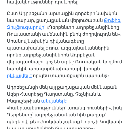
հավակնություններ դրսևորել։
Ըստ Ադրբեջանի արտաքին գործերի նախկին
նախարար, քաղաքական վերլուծաբան
Թոֆիգ
Զուլֆուգարովի
՝ «Դերբենտի ադրբեջանցիները
Ռուսաստանի ամենահին բնիկ ժողովուրդն են»։
Սրանով նախկին դիվանագետը
պատասխանել է ռուս ազգայնականներին,
որոնք ադրբեջանցիներին Ադրբեջան
վերադառնալու կոչ են արել։ Ռուսական կողմում
նախկին արտգործնախարարի խոսքն
ընկալվել է
որպես տարածքային պահանջ։
Ադրբեջանցի մեկ այլ քաղաքական մեկնաբան
Ազեր Հասրեթը Դաղստանը, Չեչնիան և
Ինգուշեթիան
անվանել է
«հանրապետություններ՝ առանց ռուսների», իսկ
Դերբենտը՝ ադրբեջանական հին քաղաք՝
պնդելով, թե «Մոսկվան չպետք է որոշի Կովկասի
և այլ տարածքների ճակատագիրը»։