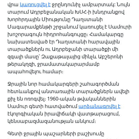
վրա
կառուցվել է
ջրընդունիչ ամբարտակ: Նույն
տարում Ադրբեջանական ԽՍՀ-ի խնդրանքով
Խորհրդային Միությունը Դաղստանի
Մագարամքենթի շրջանում կառուցել է Սամուրի
խոշորագույն հիդրոհանգույցը։ Համակարգը
նախատեսված էր Դաղստանի հարավային
տարածքներն ու Ադրբեջանի տարածքի մի
զգալի մասը՝ Զաքաթալայից մինչև Աբշերոնի
թերակղզի, ջրամատակարարմամբ
ապահովելու համար։
Ջրային նոր համակարգերի շահագործման
հետևանքով անտառային տարածքներն ավելի
քիչ են ոռոգվել։ 1960-ական թվականներին
Սամուր գետի հատվածում
արձանագրվել է
էկոլոգիական իրավիճակի վատթարացում,
կենսաբազմազանության անկում։
Գետի ջրային պաշարների բաշխումը