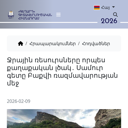
Հայ
«ԳԵՂԱՐԴ»
ԳԻՏԱՎԵՐԼՈՒԾԱԿԱՆ
2026
ՀԻՄՆԱԴՐԱՄ
Հրապարակումներ
Հոդվածներ
Ջրային ռեսուրսները որպե
քաղաքական լծակ․ Սամու
գետը Բաքվի ռազմավարու
մեջ
2026-02-09