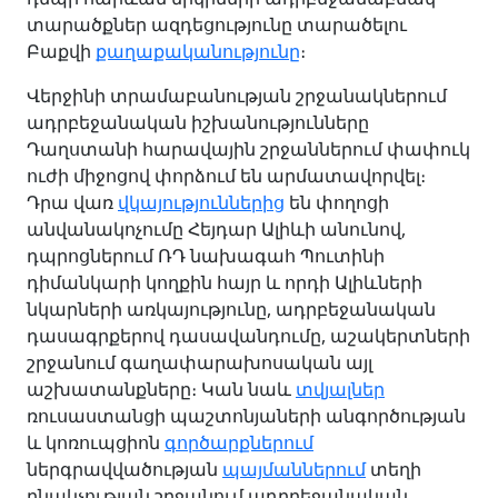
տարածքներ ազդեցությունը տարածելու
Բաքվի
քաղաքականությունը
։
Վերջինի տրամաբանության շրջանակներում
ադրբեջանական իշխանությունները
Դաղստանի հարավային շրջաններում փափուկ
ուժի միջոցով փորձում են արմատավորվել։
Դրա վառ
վկայություններից
են փողոցի
անվանակոչումը Հեյդար Ալիևի անունով,
դպրոցներում ՌԴ նախագահ Պուտինի
դիմանկարի կողքին հայր և որդի Ալիևների
նկարների առկայությունը, ադրբեջանական
դասագրքերով դասավանդումը, աշակերտների
շրջանում գաղափարախոսական այլ
աշխատանքները։ Կան նաև
տվյալներ
ռուսաստանցի պաշտոնյաների անգործության
և կոռուպցիոն
գործարքներում
ներգրավվածության
պայմաններում
տեղի
բնակչության շրջանում ադրբեջանական