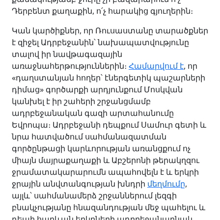
Դերբենտ քաղաքին, ո՛չ հարակից գյուղերին։
Կան կարծիքներ, որ Ռուսաստանը տարածքներ
է զիջել Ադրբեջանին՝ նախապատվությունը
տալով իր նավթագազային
առաջնահերթություններին։
Համարվում է
, որ
«դաղստանյան հողեր՝ էներգետիկ պաշարների
դիմաց» գործարքի արդյունքում Մոսկվան
կանխել է իր շահերի շրջանցմամբ
ադրբեջանական գազի արտահանումը
Եվրոպա։ Ադրբեջանի դեպքում Սամուր գետի և
նրա հատվածում սահմանազատման
գործընթացի կարևորության առանցքում ոչ
միայն մայրաքաղաքի և Աբշերոնի թերակղզու
ջրամատակարարումն ապահովելն է և երկրի
ջրային անվտանգության խնդրի
մեղմումը
,
այլև՝ սահմանամերձ շրջաններում լեզգի
բնակչությանը հնազանդության մեջ պահելու և
դեպի հարևան երկրների ադրբեջանաբնակ