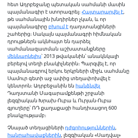
հետ Ադրբեջանը պետական սահմանի մասին
պայմանագիր է ստորագրել։
Հայտարարվել է
,
թե սահմանային խնդիրներ չկան, և որ
պայմանագիրը
բխում է
դաղստանցիների
շահերից։ Սակայն պայմանագրի հիմնական
դրույթներն ակնհայտ են դարձել
սահմանազատման աշխատանքները
մեկնարկելիս
՝ 2013 թվականին՝ անակնկալի
բերելով տեղի բնակիչներին։ Պարզվել է, որ
պայմանագրով երկու երկրների միջև սահմանը
Սամուր գետի աջ ափից տեղափոխվել է
կենտրոն։ Ադրբեջանին են
հանձնվել
Դաղստանի Մագարամքենթի շրջանի
լեզգիական Խրախ-Ուբա և Ուրյան-Ուբա
գյուղերը՝ ՌԴ քաղաքացի հանդիսացող 600
բնակչությամբ։
Չնայած տեղացիների
դժգոհություններին
,
հանրահավաքներին
, լեզգիական «Սադվալ»