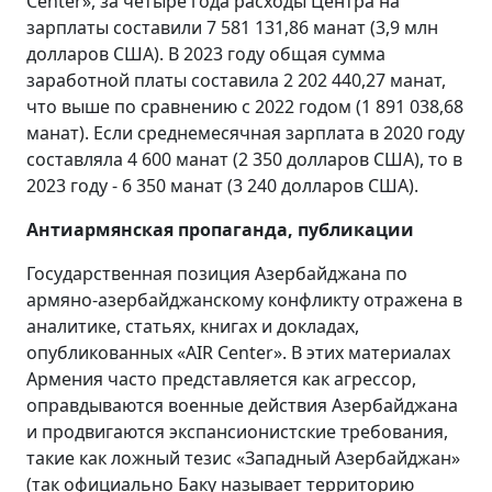
Center», за четыре года расходы Центра на
зарплаты составили 7 581 131,86 манат (3,9 млн
долларов США). В 2023 году общая сумма
заработной платы составила 2 202 440,27 манат,
что выше по сравнению с 2022 годом (1 891 038,68
манат). Если среднемесячная зарплата в 2020 году
составляла 4 600 манат (2 350 долларов США), то в
2023 году - 6 350 манат (3 240 долларов США).
Антиармянская пропаганда, публикации
Государственная позиция Азербайджана по
армяно-азербайджанскому конфликту отражена в
аналитике, статьях, книгах и докладах,
опубликованных «AIR Center». В этих материалах
Армения часто представляется как агрессор,
оправдываются военные действия Азербайджана
и продвигаются экспансионистские требования,
такие как ложный тезис «Западный Азербайджан»
(так официально Баку называет территорию