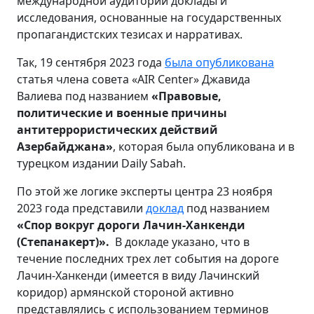
международной аудитории доклады и
исследования, основанные на государственных
пропагандистских тезисах и нарративах.
Так, 19 сентября 2023 года
была опубликована
статья члена совета «AIR Center» Джавида
Валиева под названием
«Правовые,
политические и военные причины
антитеррористических действий
Азербайджана»
, которая была опубликована и в
турецком издании Daily Sabah.
По этой же логике эксперты центра 23 ноября
2023 года представили
доклад
под названием
«Спор вокруг дороги Лачин-Ханкенди
(Степанакерт)»
.
В докладе указано, что в
течение последних трех лет события на дороге
Лачин-Ханкенди (имеется в виду Лачинский
коридор) армянской стороной активно
представлялись с использованием терминов