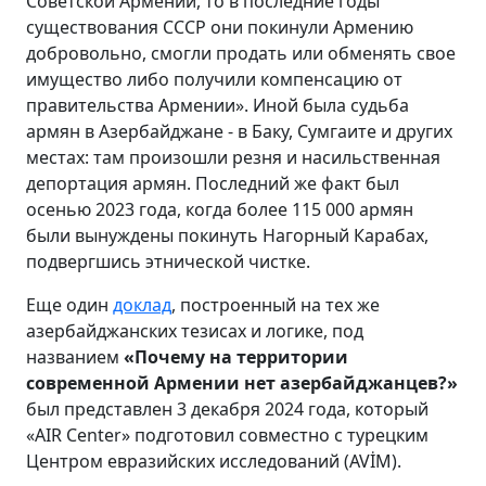
Советской Армении, то в последние годы
существования СССР они покинули Армению
добровольно, смогли продать или обменять свое
имущество либо получили компенсацию от
правительства Армении». Иной была судьба
армян в Азербайджане - в Баку, Сумгаите и других
местах: там произошли резня и насильственная
депортация армян. Последний же факт был
осенью 2023 года, когда более 115 000 армян
были вынуждены покинуть Нагорный Карабах,
подвергшись этнической чистке.
Еще один
доклад
, построенный на тех же
азербайджанских тезисах и логике, под
названием
«Почему на территории
современной Армении нет азербайджанцев?»
был представлен 3 декабря 2024 года, который
«AIR Center» подготовил совместно с турецким
Центром евразийских исследований (AVİM).