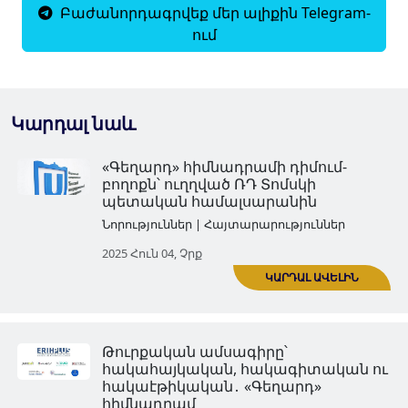
Բաժանորդագրվեք մեր ալիքին Telegram-
ում
Կարդալ նաև