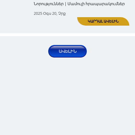
գիտական ամսագրում․ «Գե
հիմնադրամի հետաքննությո
Հրապարակումներ | Հոդվածներ
2025 Հուն 18, Չրք
«Գեղարդ» հիմնադրամի դիմո
ԿԱՐ
բողոքը վրացական «The Cauca
the World» ամսագրի
հակահայկական հոդվածներ
հրապարակման կապակցութ
Հրապարակումներ | Հոդվածներ
2025 Հուլ 23, Չրք