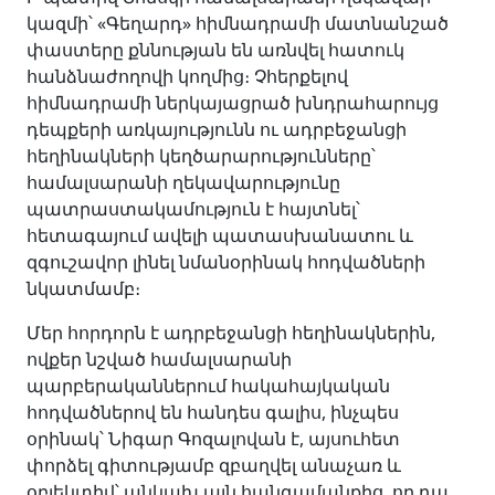
կազմի՝ «Գեղարդ» հիմնադրամի մատնանշած
փաստերը քննության են առնվել հատուկ
հանձնաժողովի կողմից։ Չհերքելով
հիմնադրամի ներկայացրած խնդրահարույց
դեպքերի առկայությունն ու ադրբեջանցի
հեղինակների կեղծարարությունները՝
համալսարանի ղեկավարությունը
պատրաստակամություն է հայտնել՝
հետագայում ավելի պատասխանատու և
զգուշավոր լինել նմանօրինակ հոդվածների
նկատմամբ։
Մեր հորդորն է ադրբեջանցի հեղինակներին,
ովքեր նշված համալսարանի
պարբերականներում հակահայկական
հոդվածներով են հանդես գալիս, ինչպես
օրինակ՝ Նիգար Գոզալովան է, այսուհետ
փորձել գիտությամբ զբաղվել անաչառ և
օբյեկտիվ՝ անկախ այն հանգամանքից, որ դա