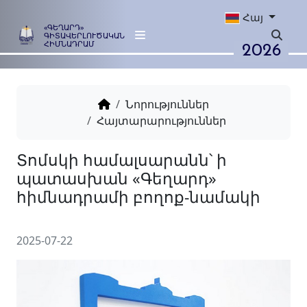
Հայ
«ԳԵՂԱՐԴ»
ԳԻՏԱՎԵՐԼՈՒԾԱԿԱՆ
2026
ՀԻՄՆԱԴՐԱՄ
Նորություններ
Հայտարարություններ
Տոմսկի համալսարանն՝ ի
պատասխան «Գեղարդ»
հիմնադրամի բողոք-նամա
2025-07-22