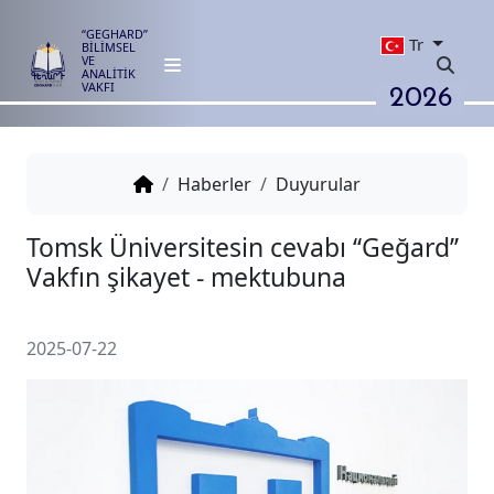
“GEGHARD”
Tr
BİLİMSEL
VE
ANALİTİK
2026
VAKFI
Haberler
Duyurular
Tomsk Üniversitesin cevabı ‘‘Ge
Vakfın şikayet - mektubuna
2025-07-22