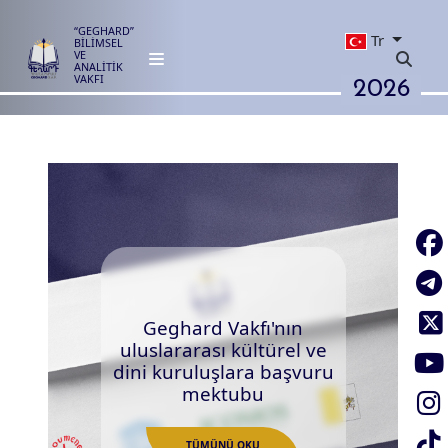
“GEGHARD”
Tr
BİLİMSEL
VE
ANALİTİK
2026
VAKFI
Geghard Vakfı'nın
uluslararası kültürel ve