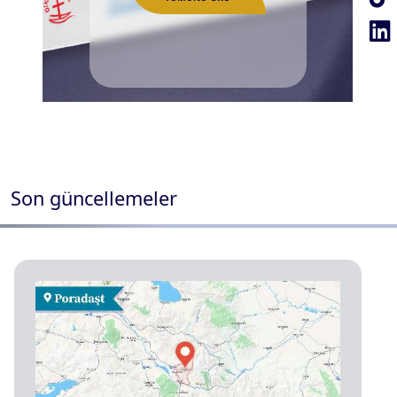
dini kuruluşlara başvuru
mektubu
Son güncellemeler
TÜMÜNÜ OKU