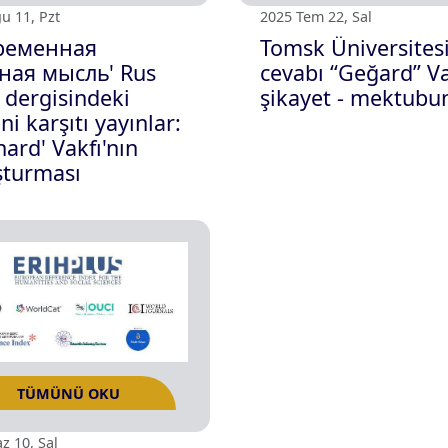
TÜMÜNÜ OKU
TÜ
025 Ağu 11, Pzt
2025 Tem 22, S
'Современная
Tomsk Üni
научная мысль' Rus
cevabı ‘‘G
bilim dergisindeki
şikayet -
Ermeni karşıtı yayınlar:
'Geghard' Vakfı'nın
soruşturması