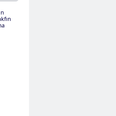
MÜNÜ OKU
al
versitesin
eğard’’ Vakfın
 mektubuna