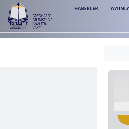
HABERLER
YAYINL
“GEGHARD”
BİLİMSEL VE
ANALİTİK
VAKFI