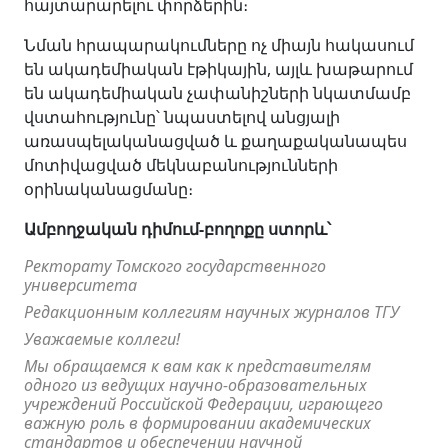
հայտարարելու փորձերին։
Նման հրապարակումները ոչ միայն հակասում
են ակադեմիական էթիկային, այլև խաթարում
են ակադեմիական չափանիշների նկատմամբ
վստահությունը՝ նպաստելով անցյալի
առասպելականացված և քաղաքականապես
մոտիվացված մեկնաբանությունների
օրինականացմանը։
Ամբողջական դիմում-բողոքը ստորև՝
Ректорату Томского государственного
университета
Редакционным коллегиям научных журналов ТГУ
Уважаемые коллеги!
Мы обращаемся к вам как к представителям
одного из ведущих научно-образовательных
учреждений Российской Федерации, играющего
важную роль в формировании академических
стандартов и обеспечении научной