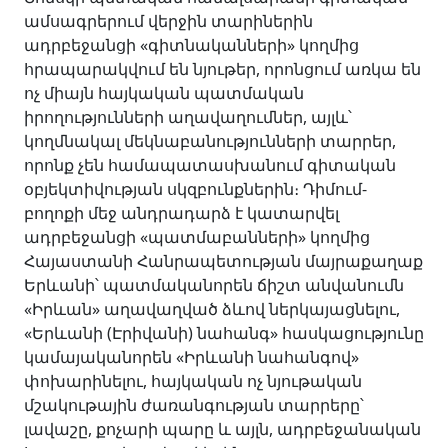
ամսագրերում վերջին տարիներին
ադրբեջանցի «գիտնականների» կողմից
հրապարակվում են նյութեր, որոնցում առկա են
ոչ միայն հայկական պատմական
իրողությունների աղավաղումներ, այլև՝
կողմնակալ մեկնաբանությունների տարրեր,
որոնք չեն համապատասխանում գիտական
օբյեկտիվության սկզբունքներին։ Դիմում-
բողոքի մեջ անդրադարձ է կատարվել
ադրբեջանցի «պատմաբանների» կողմից
Հայաստանի Հանրապետության մայրաքաղաք
Երևանի՝ պատմականորեն ճիշտ անվանումն
«Իրևան» աղավաղված ձևով ներկայացնելու,
«Երևանի (Էրիվանի) նահանգ» հասկացությունը
կամայականորեն «Իրևանի նահանգով»
փոխարինելու, հայկական ոչ նյութական
մշակութային ժառանգության տարրերը՝
լավաշը, քոչարի պարը և այլն, ադրբեջանական