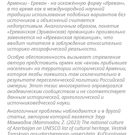
Армении - Ереван - на искажённую форму «Иреван»,
в то время как в международной научной
традиции использование подобных вариантов без
источников и объяснений считается
недопустимым. Аналогичным образом, понятие
«Ереванская (Эриванская) провинция» произвольно
заменяется на «Иреванская провинция», что
вводит читателя в заблуждение относительно
историко-географической реальности.
Особую обеспокоенность вызывает стремление
автора представить армян как «вновь прибывшее
население» на территории исторической Армении,
которое якобы появилось там исключительно в
результате переселенческой политики Российской
империи. Этот тезис многократно опровергался
академическим сообществом и не соответствует
данным исторической, археологической и
источниковедческой науки.
Аналогичные проблемы наблюдаются и в другой
статье, автором которой является Заур
Маммадов (Mammadov, Z. (2023) The national culture
of Azerbaijan on UNESCO list of cultural heritage. Vestnik
Tomskogo gosudarstvennogo universiteta. Kul’turologiya