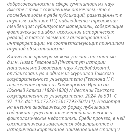
добросовестности в сфере гуманитарных наук.
Вместе с тем с сожалением отмечаем, что в
последние годы в ряде публикаций, размещённых в
научных изданиях ТГУ, наблюдается тревожная
тенденция: публикуются материалы, содержащие
фактические ошибки, искажения исторических
реалий, а также элементы ангажированной
интерпретации, не соответствующие принципам
научной объективности.
В качестве примера можем указать на статью
д.и.н. Нигяр Гезаловой (Институт истории
Национальной академии наук Азербайджана),
опубликованную в одном из журналов Томского
государственного университета (Гезалова Н.Р.
Переселение армян из Каджарского Ирана на
Южный Кавказ (1828-1830) // Вестник Томского
государственного университета. 2024. № 501. С.
97–103. doi: 10.17223/15617793/501/11). Несмотря
на внешне академическую форму, публикация
содержит существенные методологические и
фактологические недостатки. Среди прочего, в ней
систематически заменяется общепринятое и
исторически корректное наименование столицы