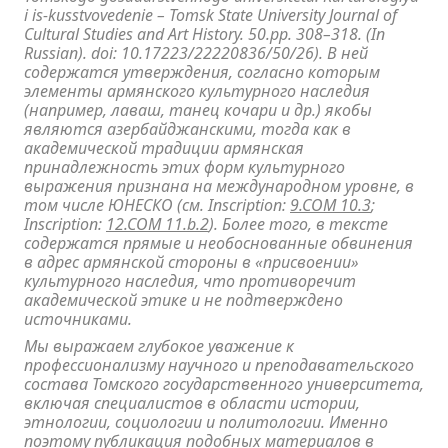
i is-kusstvovedenie – Tomsk State University Journal of
Cultural Studies and Art History. 50.pp. 308–318. (In
Russian). doi: 10.17223/22220836/50/26). В ней
содержатся утверждения, согласно которым
элементы армянского культурного наследия
(например, лаваш, танец кочари и др.) якобы
являются азербайджанскими, тогда как в
академической традиции армянская
принадлежность этих форм культурного
выражения признана на международном уровне, в
том числе ЮНЕСКО (см. Inscription:
9.COM 10.3
;
Inscription:
12.COM 11.b.2
). Более того, в тексте
содержатся прямые и необоснованные обвинения
в адрес армянской стороны в «присвоении»
культурного наследия, что противоречит
академической этике и не подтверждено
источниками.
Мы выражаем глубокое уважение к
профессионализму научного и преподавательского
состава Томского государственного университета,
включая специалистов в области истории,
этнологии, социологии и политологии. Именно
поэтому публикация подобных материалов в