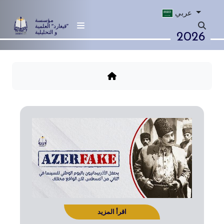
عربي
مؤسسة
”قيغارد“ العلمية
2026
و التحليلية