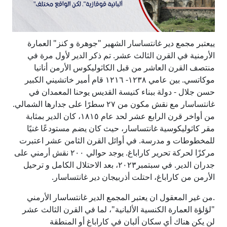
ييعتبر مجمع دير غانتساسار الشهير "جوهرة و كنز" العمارة
الأرمنية في القرن الثالث عشر. تم ذكر الدير لأول مرة في
منتصف القرن العاشر من قبل الكاثوليكوس الأرمن أنانيا
موكاتسي. بين عامي ١٢٣٨- ١٢١٦ قام أمير خاتشيني الكبير
حسن جلال - دولة ببناء كنيسة القديس يوحنا المعمدان في
غانتساسار مع نقش مكون من ٢٧ سطرًا على جدارها الشمالي.
من أواخر قرن الرابع عشر لحد عام ١٨١٥، كان الدير بمثابة
مقر كاثوليكوسية غانتساسار، حيث كان يضم مستودعًا غنيًا
للمخطوطات و مدرسة. في أوائل القرن الثامن عشر اعتبرت
مركزًا لحركة تحرير كاراباغ. يوجد حوالي ٢٠٠ نقش أرمني على
جدران الدير. في سبتمبر٢٠٢٣، بعد الاحتلال الكامل و ترحيل
الأرمن من كاراباغ، احتلت أذربيجان دير غانتساسار.
.من غير المعقول ان يعتبر المجمع الدير غانتساسار الأرمني
"لؤلؤة العمارة الكنسية الألبانية"، لما في القرن الثالث عشر
لن يكن هناك أي سكان ألبان في كاراباغ أو المنطقة