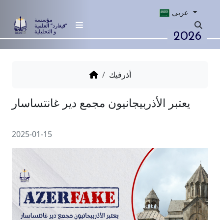
عربي
مؤسسة
”قيغارد“ العلمية
2026
و التحليلية
أذرفيك
بر الأذربيجانيون مجمع دير غانتساسار
2025-01-15