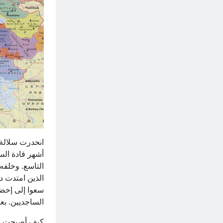
انحدرت سلالة 
أشهر قادة السل
التاسع. وخلفه
سعوا إلى إخضاع
الساجديين. بع
كيف أصبحت إما