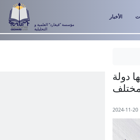
ت
الأخبار
مؤسسة ”قيغارد“ العلمية و
التحليلية
2024-11-20