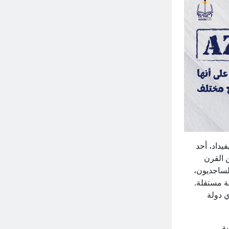
يداد، أحد
ن القرن
لساجديون،
يًا سياسة مستقلة.
ي دولة
ية