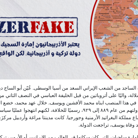
الساجد من الشعب الإيراني السغد من آسيا الوسطى. عُيّن أبو الساج ديف
الة، واليًا على أتروباتين من قبل الخليفة العباسي في النصف الثاني م
 في هذا المنصب ابناه محمد الأفشين ويوسف. خلال عهد محمد، خضع ا
الذين امتدت دولتهم من عام ٨٨٩ إلى ٩٢٩، رسميًا للخلافة، لكنهم انتهجوا عمل
 مملكة البغراتيد الأرمنية وجورجيا. كانت مدينتا مراغة وأردبيل مركزَ
د وفاة يوسف، تراجعت الدولة.
رة ساجيان، التي كان سكانها في الغالب من الإيرانيين أو الأرمن، ترك