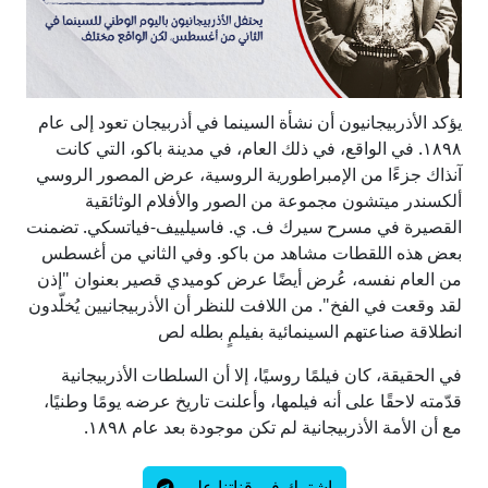
يؤكد الأذربيجانيون أن نشأة السينما في أذربيجان تعود إلى عام
١٨٩٨. في الواقع، في ذلك العام، في مدينة باكو، التي كانت
آنذاك جزءًا من الإمبراطورية الروسية، عرض المصور الروسي
ألكسندر ميتشون مجموعة من الصور والأفلام الوثائقية
القصيرة في مسرح سيرك ف. ي. فاسيلييف-فياتسكي. تضمنت
بعض هذه اللقطات مشاهد من باكو. وفي الثاني من أغسطس
من العام نفسه، عُرض أيضًا عرض كوميدي قصير بعنوان "إذن
لقد وقعت في الفخ". من اللافت للنظر أن الأذربيجانيين يُخلّدون
انطلاقة صناعتهم السينمائية بفيلمٍ بطله لص
في الحقيقة، كان فيلمًا روسيًا، إلا أن السلطات الأذربيجانية
قدّمته لاحقًا على أنه فيلمها، وأعلنت تاريخ عرضه يومًا وطنيًا،
مع أن الأمة الأذربيجانية لم تكن موجودة بعد عام ١٨٩٨.
إشترك في قناتنا على