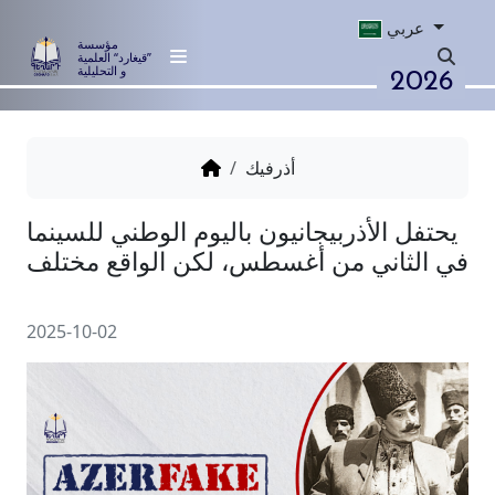
عربي
مؤسسة
”قيغارد“ العلمية
2026
و التحليلية
أذرفيك
الأذربيجانيون باليوم الوطني للسينما
اني من أغسطس، لكن الواقع مختلف
2025-10-02