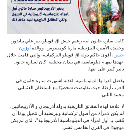
كانت سارة خاتون ابنة زعيم جيش آق قوينلو، بير علي بياندور،
وحفيدة الأميرة البيزنطية ماريا كومنينوس، ووالدة
أوزون
حسن
، أقوى حاكم دولة آق قوينلو التركمانية، والتي قامت خلال
عهدها بمهام دبلوماسية في بلدان مختلفة. كان لسارة خاتون
تأثير كبير على ابنها.
بفضل قدراتها الدبلوماسية الفذة، اشتهرت سارة خاتون في
الغرب أيضًا، حيث تفاوضت شخصيًا مع السلطان العثماني
محمد الثاني.
لا علاقة لهذه الحقائق التاريخية بدولة أذربيجان و الأذربيجانيين.
لم يكن لامرأة من أصول تركمانية وبيزنطية أن تتخيل يومًا أن
تُلقب بـ"أول امرأة في الدبلوماسية الأذربيجانية"، الذي لم يكن
موجودًا في القرن الخامس عشر.