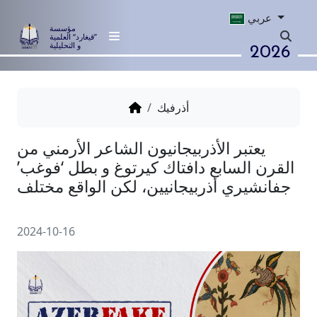
عربي
مؤسسة
”قيغارد“ العلمية
2026
و التحليلية
أذرفيك
تبر الأذربيجانيون الشاعر الأرمني من
السابع دافتاك كيرتوغ و بطل ‘فوغب’
ري أذربيجانيين، لكن الواقع مختلف
2024-10-16