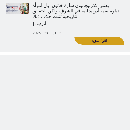
'يبررون' الأذربيجانيون أن دولة كيليكيا الأرمنية لم
تكن أصلها أرمنية، لكن الواقع مختلف
| أذرفيك
2024 Sep 18, Wed
بر الأذربيجانيون سارة خاتون أول امرأة
ة أذربيجانية في الشرق، ولكن الحقائق
التاريخية تثبت خلاف ذلك
د
| أذرفيك