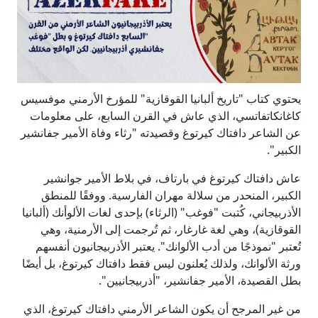
يحتوي كتاب "تاريخ ألبانيا القوقازية" للمؤرخ الأرمني موفسيس
كاغانكاتفاتسي، الذي عاش في القرن السابع، على معلومات
عن الشاعر دافتاك كيرتوغ وقصيدته "رثاء وفاة الأمير جفانشير
الكبير".
عاش دافتاك كيرتوغ في بارتاف، في بلاط الأمير جوانشير
الكبير، المنحدر من سلالة مهران الفارسية. ووفقًا للمنطق
الأذربيجاني، كُتبت "فوغب" (الرثاء) بإحدى لغات الألوأنك (ألبانيا
القوقازية)، وهي لغة غارغار، ثم تُرجمت إلى الأرمنية، وهي
تُعتبر "نموذجًا من أدب الألوانك". يعتبر الأذربيجانيون أنفسهم
ورثة الألوانك، ولذلك يُعلنون ليس فقط دافتاك كيرتوغ، بل أيضًا
بطل القصيدة، الأمير جفانشير، "أذربيجانيين".
من غير المرجح أن يكون الشاعر الأرمني دافتاك كيرتوغ، الذي