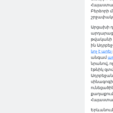
Հայաստա
Բերձորի 
շրջափակմ
Արցախի դ
արդարացն
թվականի 
ին Ադրբե
կոչ է արել
անգամ
ա
նրանով, ո
էթնիկ զտ
Ադրբեջանի
սինագոգի
ունեցածի
քաղաքում 
Հայաստան
Երևանում