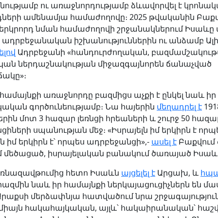
ությամբ ու առաջնորդությամբ ձևավորվել է կրոնա
ների ամենամյա համաժողովը։ 2025 թվականին Բաք
երկրորդ նման համաժողովի շրջանակներում Իսաևը 
է ադրբեջանական իշխանություններին ու անձամբ Ալի
լով
Ադրբեջանի «հանդուրժողական, բազմամշակութ
կան ներդաշնակության միջազգայնորեն ճանաչված
ակը»։
համայնքի առաջնորդը բազմիցս աչքի է ընկել նաև իր
ական գործունեությամբ։ Նա հայերին
մեղադրել է
191
ին մոտ 3 հազար լեռնցի հրեաների և շուրջ 50 հազա
իների սպանության մեջ։ «Իսրայելն իմ երկիրն է որպ
 իմ երկիրն է՝ որպես ադրբեջանցի»,-
ասել է
Բաքվում 
ւմ մեծացած, իսրայելական բանակում ծառայած Իսաև
ռնազավթումից հետո Իսաևն
այցելել է
Արցախ, և
հպա
ազմին նաև իր համայնքի ներկայացուցիչներն են մա
 Արաքսի մերձափնյա հատվածում նրա շրջագայություն
չ միայն հակահայկական, այլև՝ հակաիրանական՝ հաշվ