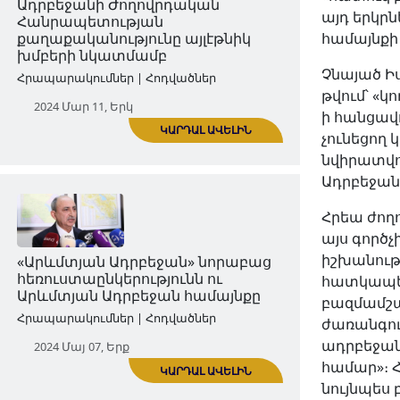
2024 Մար 09, Շբթ
այդ երկրն
համայնքի
Չնայած Ի
թվում՝ «կ
ի հանցավ
ԿԱՐԴԱԼ ԱՎԵԼԻՆ
չունեցող 
նվիրատվո
Ադրբեջան
Ադրբեջանի Ժողովրդական
Հրեա ժող
Հանրապետության
այս գործ
քաղաքականությունը այլէթնիկ
իշխանությ
խմբերի նկատմամբ
հատկապես
Հրապարակումներ | Հոդվածներ
բազմամշա
ժառանգութ
2024 Մար 11, Երկ
ադրբեջան
համար»։ 
նույնպես 