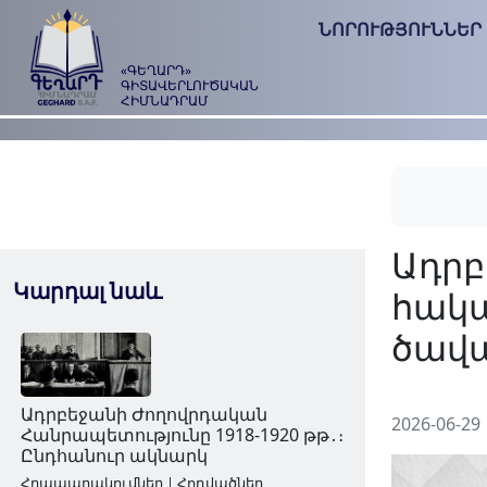
ՆՈՐՈՒԹՅՈՒՆՆԵՐ
«ԳԵՂԱՐԴ»
ԳԻՏԱՎԵՐԼՈՒԾԱԿԱՆ
ՀԻՄՆԱԴՐԱՄ
Կարդալ նաև
2026-06-29