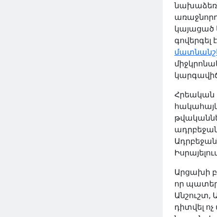
նախաձեռն
առաջնորդ
2024 Հուն 06, Հնգ
կայացած 
գովերգել 
մատնանշե
միջկրոնա
կարգավիճ
Հրեական 
հակահայկ
թվականներ
ադրբեջանց
Ադրբեջանն
Իսրայելո
ԿԱՐԴԱԼ ԱՎԵԼԻՆ
Արցախի բ
որ պատեր
Անշուշտ,
դիտվել ո