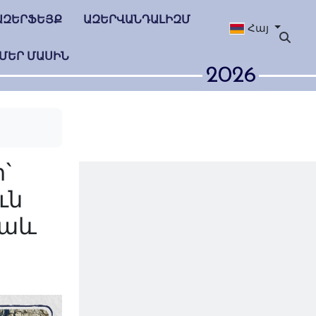
ԱԶԵՐՖԵՅՔ
ԱԶԵՐՎԱՆԴԱԼԻԶՄ
Հայ
ՄԵՐ ՄԱՍԻՆ
2026
 համայնքի`
ունեություն
․ Զամիր Իսաև