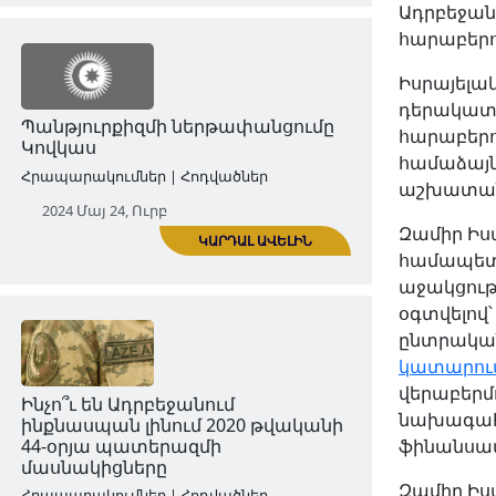
Ադրբեջան
հարաբերո
Իսրայելա
դերակատա
ԿԱՐԴԱԼ ԱՎԵԼԻՆ
հարաբերո
«Արևմտյան Ադրբեջան» նորաբաց
համաձայն
հեռուստաընկերությունն ու
աշխատան
Արևմտյան Ադրբեջան համայնքը
Զամիր Իս
Հրապարակումներ | Հոդվածներ
համապետա
աջակցութ
2024 Մայ 07, Երք
օգտվելով
ընտրական
կատարու
վերաբերմ
նախագահի
ֆինանսա
Զամիր Իս