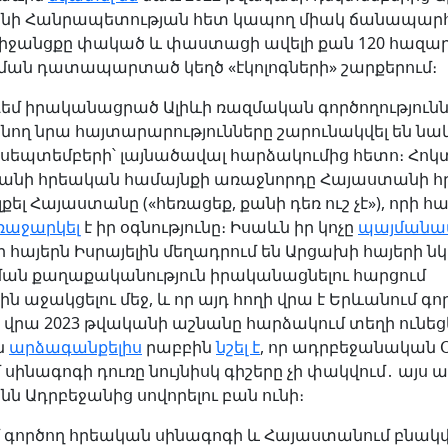
նի Հանրապետության հետ կապող միակ ճանապարհ
միջանցքը փակած և փաստացի ավելի քան 120 հազար
ան դատապարտած կեղծ «էկոլոգների» շարքերում։
եմ իրականացրած Ալիևի ռազմական գործողություն
ող նրա հայտարարությունները շարունակվել են նաև
սեպտեմբերի՝ լայնածավալ հարձակումից հետո։ Հոկտ
ջանի հրեական համայնքի առաջնորդը Հայաստանի հ
լքել Հայաստանը («հեռացեք, քանի դեռ ուշ չէ»), որի 
ռաջարկել
է իր օգնությունը։ Իսաևն իր կոչը
պայմանավ
ր հայերն Իսրայելին մեղադրում են Արցախի հայերի 
ման քաղաքականություն իրականացնելու հարցում
ն աջակցելու մեջ, և որ այդ հողի վրա է Երևանում գո
 վրա 2023 թվականի աշնանը հարձակում տեղի ունեցե
ն
արձագանքելիս
րաբբին
նշել է
, որ ադրբեջանական 
սինագոգի դուռը նույնիսկ գիշերը չի փակվում․ այս 
ն Ադրբեջանից սովորելու բան ունի։
 գործող հրեական սինագոգի և Հայաստանում բնակ