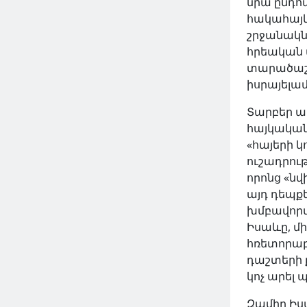
նրա ընդհա
հակահայ
շրջանակն
հրեական մ
տարածաշր
իսրայելա
Տարբեր ա
հայկական
«հայերի 
ուշադրութ
որոնց «նվ
այդ դեպք
խմբավորմա
Իսաևը, 
հռետորաբ
դաշտերի 
կոչ արել
Զամիր Ի