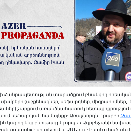
ի Հանրապետության տարածքում բնակվող հրեական
ախմբերի (աշքենազներ, սեֆարդներ, միզրահիմներ, լ
աներ) շարքում առանձնահատուկ հետաքրքրություն
նում սեֆարդյան համայնքը։ Առաջնորդն է րաբբի
Զամ
որին կարող ենք բնութագրել որպես Ադրբեջանի նախ
անագնացն» Իսրայելում և ԱՄՆ-ում։ Իսաևը հաճախ է 