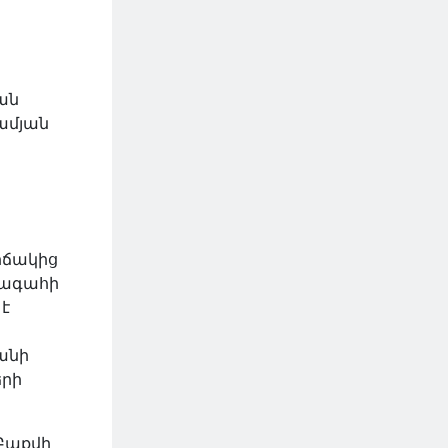
ան
ամյան
իճակից
խագահի
է
անի
երի
 Բաքվի