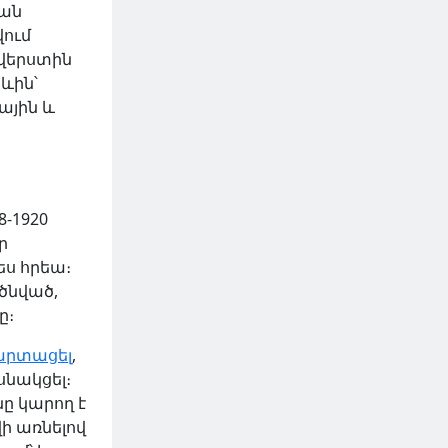
կան
վում
վերստին
ևին՝
ային և
8-1920
ր
ես հրեա։
ծնված,
ը։
րտացել
,
սնակցել։
ը կարող է
ի առնելով