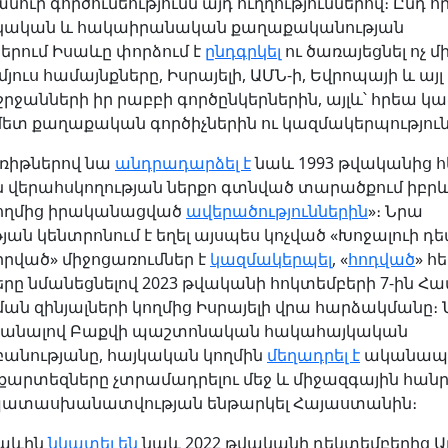
նուր գործունեությունն այդ ուղղություններով։ Ընդ որ
կական և հակաիրանական քաղաքականության
երում Իսաևը փորձում է
ընդգրկել
ու ծառայեցնել ոչ մ
յուս համայնքները, Իսրայելի, ԱՄՆ-ի, Եվրոպայի և այլ
ջանների իր րաբբի գործընկերներին, այլև՝ հրեա կա
մետ քաղաքական գործիչներին ու կազմակերպություն
ռիթներով նա
անդրադարձել է
նաև 1993 թվականից 
 վերահսկողության ներքո գտնված տարածքում իբրև
կողմից իրականացված
ավերածություններին
»։ Նրա
յան կենտրոնում է եղել այսպես կոչված «Խոջալուի դե
իրված» միջոցառումներ է
կազմակերպել
, «
հոդված
» հ
երը նմանեցնելով 2023 թվականի հոկտեմբերի 7-ին Հ
ն զինյալների կողմից Իսրայելի վրա հարձակմանը։ Ն
միանալով Բաքվի պաշտոնական հակահայկական
անությանը, հայկական կողմին
մեղադրել է
ականա
քարտեզները չտրամադրելու մեջ և միջազգային հանր
 պատասխանատվության ենթարկել Հայաստանին։
սաևին
նկատել են
նաև 2022 թվականի դեկտեմբերից 