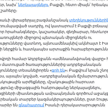
եր, նախ՝
ներկայացնելու
Բաքվի, հետո միայն՝ հրեակ
 շահերը։
սաևի վերաբերյալ բազմանշանակ
տեղեկությունների
ոռումպացված սադրիչ, ով կատարում է Բաքվի բռնապետ
որ հրահանգները», կաշառակեր, զեղծարար, հետևոր
կառույցների միջոցով պետական միջոցներն ու
ւթյունները վատնող, այնուամենայնիվ ակնհայտ է Ի
ի ներքին և հատկապես արտաքին հարաբերություննե
ովրդի համար Ադրբեջանն «ամենաանվտանգ վայրը»
չի մատուցած ծառայություններից ադրբեջանական
ունները տեսանելիորեն «
գոհ են
»։ Բաքվում նրան շն
, այսպես կոչված, «ադրբեջանական ճշմարտություն
կութային արժեքները, մշակութային հարուստ
յունը միջազգային հանրությանը ներկայացնելու,
ցիների միասնության ամրապնդման գործում աջակց
Հրեական տարբեր կազմակերպություններ, ըստ էությ
բարձր են
գնահատում
Իսաևի դերակատարությունն