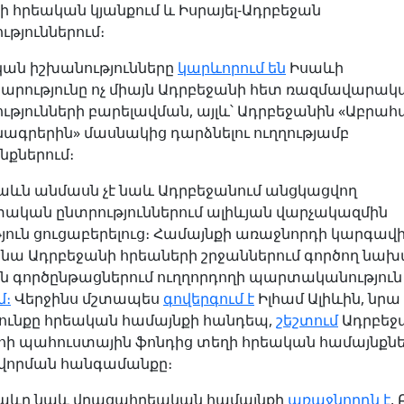
ի հրեական կյանքում և Իսրայել-Ադրբեջան
ւթյուններում։
կան իշխանությունները
կարևորում են
Իսաևի
րությունը ոչ միայն Ադրբեջանի հետ ռազմավարակ
ւթյունների բարելավման, այլև՝ Ադրբեջանին «Աբրահ
ագրերին» մասնակից դարձնելու ուղղությամբ
քներում։
աևն անմասն չէ նաև Ադրբեջանում անցկացվող
կան ընտրություններում ալիևյան վարչակազմին
յուն ցուցաբերելուց։ Համայնքի առաջնորդի կարգավ
՝ նա Ադրբեջանի հրեաների շրջաններում գործող նա
 գործընթացներում ուղղորդողի պարտականություն 
մ։
Վերջինս մշտապես
գովերգում է
Իլհամ Ալիևին, նրա
ունքը հրեական համայնքի հանդեպ,
շեշտում
Ադրբեջ
 պահուստային ֆոնդից տեղի հրեական համայնքն
վորման հանգամանքը։
աևը նաև վրացահրեական համայնքի
առաջնորդն է
,