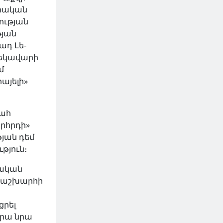
իրական
ության
թյան
ադ Լե-
ղեկավարի
մ
այելի»
ահ
րհրդի»
յան դեմ
թյուն։
յական
 աշխարհի
ցրել
վրա նրա