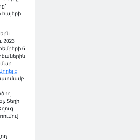
ը՝
 հայերի
ներն
 2023
եմբերի 6-
րեաներին
համար
որել է
նկատմամբ
րծող
լ։ Տեղի
Օղուզ
առումով
վող