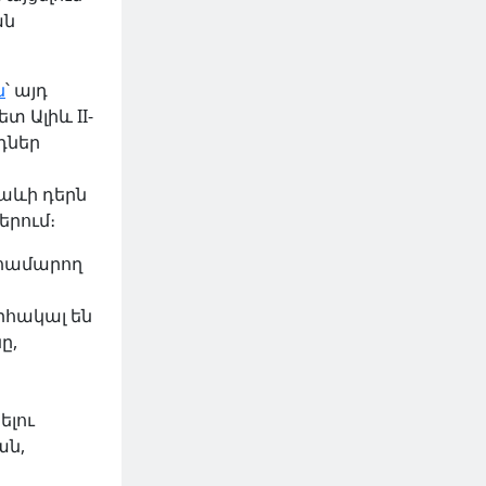
ան
ն
՝ այդ
 Ալիև II-
դներ
սաևի դերն
րում։
 համարող
որհակալ են
ը,
ելու
ան,