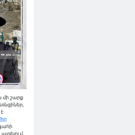
 մի շարք
եռնցիներ,
 է
իր
ագահի
այցելում