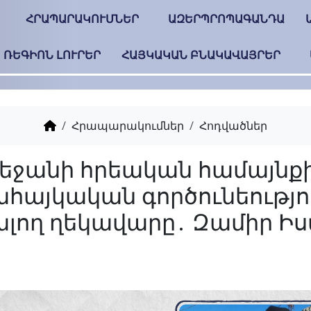
ՀՐԱՊԱՐԱԿՈՒՄՆԵՐ
ԱԶԵՐՊՐՈՊԱԳԱՆԴԱ
ՌԵԳԻՈՆ ԼՈՒՐԵՐ
ՀԱՅԿԱԿԱՆ ԲՆԱԿԱՎԱՅՐԵՐ
Հրապարակումներ
Հոդվածներ
Ադրբեջանի հրեական
հակահայկական գործ
ծավալող ղեկավարը