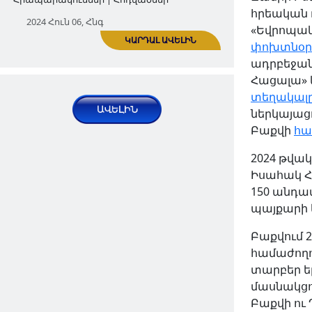
հրեական
Պանթյուրքիզմի ներթափանցումը
ԿԱՐԴԱԼ ԱՎԵԼԻՆ
«Եվրոպակ
Կովկաս
փոխտնօր
Հրապարակումներ | Հոդվածներ
ադրբեջա
Հացալա» 
2024 Մայ 24, Ուրբ
տեղակալ
ներկայացո
Բաքվի
հա
2024 թվա
Իսահակ Հ
150 անդա
պայքարի 
Բաքվում 
Ինչո՞ւ են Ադրբեջանում
համաժողո
ինքնասպան լինում 2020 թվականի
ԿԱՐԴԱԼ ԱՎԵԼԻՆ
տարբեր ե
44-օրյա պատերազմի
մասնակցո
մասնակիցները
Բաքվի ու 
Հրապարակումներ | Հոդվածներ