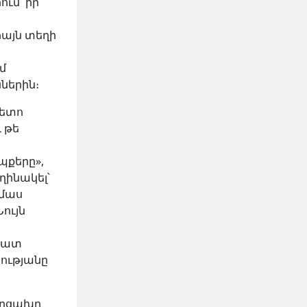
ում՝ իր
իայն տեղի
մ
ներին։
հետո
 թե
պքերը»,
եղինակել՝
ամաս
ույն
պատ
ությանը
Արցախը