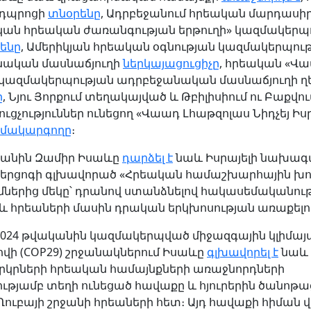
 դպրոցի
տնօրենը
, Ադրբեջանում հրեական մարդաս
ան հրեական ժառանգության երթուղի» կազմակերպ
ենը
, Ամերիկյան հրեական օգնության կազմակերպու
նական մասնաճյուղի
ներկայացուցիչը
, հրեական «Վա
կազմակերպության ադրբեջանական մասնաճյուղի 
ը
, Նյու Յորքում տեղակայված և Թբիլիսիում ու Բաքվու
ւցչություններ ունեցող «Վաադ Լհաթզոլաս Նիդչեյ Իսր
մակարգողը
։
կանին Զամիր Իսաևը
դարձել է
նաև Իսրայելի նախագ
երցոգի գլխավորած «Հրեական համաշխարհային խո
մներից մեկը՝ դրանով ստանձնելով հակասեմականութ
և հրեաների մասին դրական երկխոսության առաքելու
2024 թվականին կազմակերպված միջազգային կլիմա
վի (COP29) շրջանակներում Իսաևը
գլխավորել է
նաև
րկրների հրեական համայնքների առաջնորդների
ւթյամբ տեղի ունեցած հավաքը և հյուրերին ծանոթա
Ղուբայի շրջանի հրեաների հետ։ Այդ հավաքի հիման 