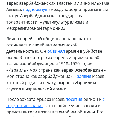
адрес азербайджанских властей и лично Ильхама
Алиева,
подчеркнув
«международно признанный
статус Азербайджана как государства
толерантности, мультикультурализма и
межрелигиозной гармонии».
Лидер еврейской общины неоднократно
отличался и своей антиармянской
деятельностью. Он
обвинял
армян в убийстве
около 3 тысяч горских евреев и примерно 50
тысяч азербайджанцев в 1918–1920 годах.
«Израиль - моя страна как еврея. Азербайджан -
моя страна как азербайджанца», -
заявил
Исаев,
который родился в Баку, вырос в Израиле и
служил в израильской армии.
После захвата Арцаха Исаев
посетил
регион и
с
гордостью заявил,
что в войне участвовали и
представители возглавляемой им общины. Его