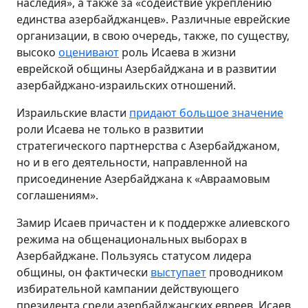
наследия», а также за «содействие укреплению
единства азербайджанцев». Различные еврейские
организации, в свою очередь, также, по существу,
высоко
оценивают
роль Исаева в жизни
еврейской общины Азербайджана и в развитии
азербайджано-израильских отношений.
Израильские власти
придают большое значение
роли Исаева не только в развитии
стратегического партнерства с Азербайджаном,
но и в его деятельности, направленной на
присоединение Азербайджана к «Авраамовым
соглашениям».
Замир Исаев причастен и к поддержке алиевского
режима на общенациональных выборах в
Азербайджане. Пользуясь статусом лидера
общины, он фактически
выступает
проводником
избирательной кампании действующего
президента среди азербайджанских евреев. Исаев