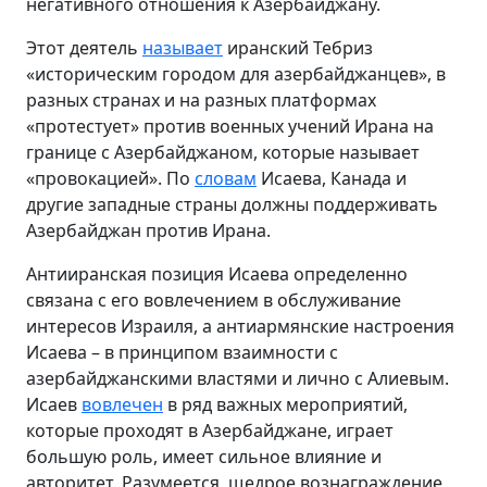
негативного отношения к Азербайджану.
Этот деятель
называет
иранский Тебриз
«историческим городом для азербайджанцев», в
разных странах и на разных платформах
«протестует» против военных учений Ирана на
границе с Азербайджаном, которые называет
«провокацией». По
словам
Исаева, Канада и
другие западные страны должны поддерживать
Азербайджан против Ирана.
Антииранская позиция Исаева определенно
связана с его вовлечением в обслуживание
интересов Израиля, а антиармянские настроения
Исаева – в принципом взаимности с
азербайджанскими властями и лично с Алиевым.
Исаев
вовлечен
в ряд важных мероприятий,
которые проходят в Азербайджане, играет
большую роль, имеет сильное влияние и
авторитет. Разумеется, щедрое вознаграждение