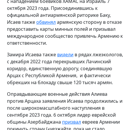
с нападением боевиков ХАМАС на Израиль 7
октября 2023 года. Присоединившись к
официальной антиармянской риторике Баку,
Исаев также
обвинял
армянскую сторону в отказе
предоставить карты минных полей и призывал
международное сообщество привлечь Армению к
ответственности.
Замира Исаева также
видели
в рядах лжеэкологов,
с декабря 2022 года перекрывших Лачинский
коридор, единственную дорогу, соединявшую
Арцах с Республикой Армения, и фактически
обрекших на блокаду свыше 120 тысяч армян.
Оправдывающие военные действия Алиева
против Арцаха заявления Исаева продолжились и
после широкомасштабного наступления в
сентябре 2023 года. 6 октября лидер еврейской
общины Азербайджана
призвал
евреев Армении
покинуть страну («уезжайте, пока не стало