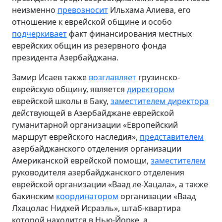
неизменно
превозносит
Ильхама Алиева, его
отношение к еврейской общине и особо
подчеркивает
факт финансирования местных
еврейских общин из резервного фонда
президента Азербайджана.
Замир Исаев также
возглавляет
грузинско-
еврейскую общину, является
директором
еврейской школы в Баку,
заместителем директора
действующей в Азербайджане еврейской
гуманитарной организации «Европейский
маршрут еврейского наследия»,
представителем
азербайджанского отделения организации
Американской еврейской помощи,
заместителем
руководителя азербайджанского отделения
еврейской организации «Ваад ле-Хацала», а также
бакинским
координатором
организации «Ваад
Лхацолас Нидхей Исраэль», штаб-квартира
которой находится в Нью-Йорке, а