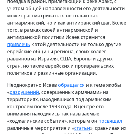
поездка в район, прилегающий к реке Аракс, с
учетом общей направленности его деятельности
может рассматриваться не только как
антиармянский, но и как антииранский шаг. Более
того, в рамках своей антиармянской и
антииранской политики Исаев стремится
привлечь
к этой деятельности не только другие
еврейские общины региона, своих коллег-
раввинов из Израиля, США, Европы и других
стран, но также еврейских и произраильских
политиков и различные организации.
Неоднократно Исаев
обращался
и к теме якобы
«
разрушений
, совершенных армянами» на
территориях, находившихся под армянским
контролем после 1993 года. В центре его
внимания находились так называемые
«ходжалинские события», которым он
посвящал
различные мероприятия и «
статьи
», сравнивая их