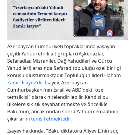
Azerbaycan Cumhuriyeti topraklarında yaşayan
çeşitli Yahudi etnik alt grupları (Aşkenazlar,
Sefaradlar, Mizrahiler, Dağ Yahudileri ve Gürcü
Yahudileri) arasında Sefarad topluluğu özel bir ilgi
konusu oluşturmaktadır. Topluluğun lideri Haham
Zamir İsayev'dir
. İsayev, Azerbaycan
Cumhurbaşkanı'nın İsrail ve ABD'deki "özel
temsilcisi" olarak nitelendirilebilir. Kendisi bu
ülkelere sık sık seyahat etmekte ve öncelikle
Bakü'nün, ancak ondan sonra Yahudi cemaatinin
çıkarlarını
temsil etmektedir
.
İsayev hakkında, "Bakü diktatörü Aliyev II'nin suç