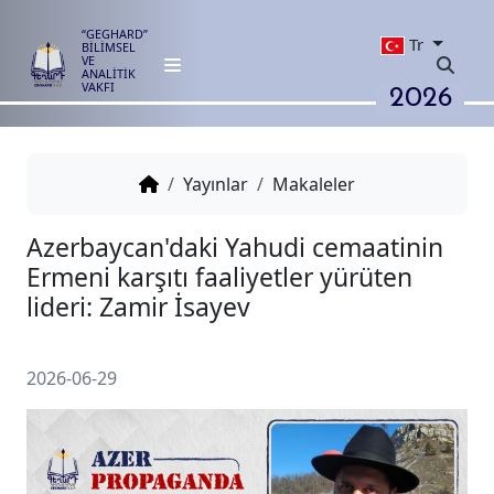
“GEGHARD”
Tr
BİLİMSEL
VE
ANALİTİK
2026
VAKFI
Yayınlar
Makaleler
Azerbaycan'daki Yahudi cemaat
Ermeni karşıtı faaliyetler yürüt
lideri: Zamir İsayev
2026-06-29