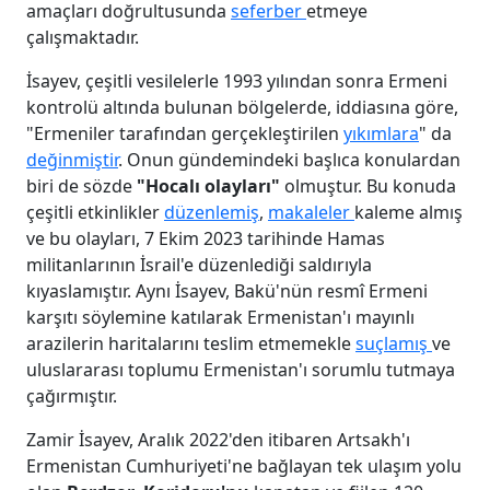
amaçları doğrultusunda
seferber
etmeye
çalışmaktadır.
İsayev, çeşitli vesilelerle 1993 yılından sonra Ermeni
kontrolü altında bulunan bölgelerde, iddiasına göre,
"Ermeniler tarafından gerçekleştirilen
yıkımlara
" da
değinmiştir
. Onun gündemindeki başlıca konulardan
biri de sözde
"Hocalı olayları"
olmuştur. Bu konuda
çeşitli etkinlikler
düzenlemiş
,
makaleler
kaleme almış
ve bu olayları, 7 Ekim 2023 tarihinde Hamas
militanlarının İsrail'e düzenlediği saldırıyla
kıyaslamıştır. Aynı İsayev, Bakü'nün resmî Ermeni
karşıtı söylemine katılarak Ermenistan'ı mayınlı
arazilerin haritalarını teslim etmemekle
suçlamış
ve
uluslararası toplumu Ermenistan'ı sorumlu tutmaya
çağırmıştır.
Zamir İsayev, Aralık 2022'den itibaren Artsakh'ı
Ermenistan Cumhuriyeti'ne bağlayan tek ulaşım yolu