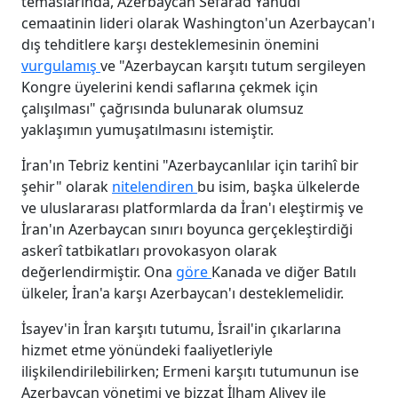
temaslarında, Azerbaycan Sefarad Yahudi
cemaatinin lideri olarak Washington'un Azerbaycan'ı
dış tehditlere karşı desteklemesinin önemini
vurgulamış
ve "Azerbaycan karşıtı tutum sergileyen
Kongre üyelerini kendi saflarına çekmek için
çalışılması" çağrısında bulunarak olumsuz
yaklaşımın yumuşatılmasını istemiştir.
İran'ın Tebriz kentini "Azerbaycanlılar için tarihî bir
şehir" olarak
nitelendiren
bu isim, başka ülkelerde
ve uluslararası platformlarda da İran'ı eleştirmiş ve
İran'ın Azerbaycan sınırı boyunca gerçekleştirdiği
askerî tatbikatları provokasyon olarak
değerlendirmiştir. Ona
göre
Kanada ve diğer Batılı
ülkeler, İran'a karşı Azerbaycan'ı desteklemelidir.
İsayev'in İran karşıtı tutumu, İsrail'in çıkarlarına
hizmet etme yönündeki faaliyetleriyle
ilişkilendirilebilirken; Ermeni karşıtı tutumunun ise
Azerbaycan yönetimi ve bizzat İlham Aliyev ile