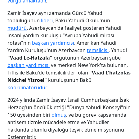
vurgulamaktadır
.
Zamir İsayev aynı zamanda Gürcü Yahudi
topluluğunun
lideri
, Bakü Yahudi Okulu'nun
müdürü
, Azerbaycan'da faaliyet gösteren Yahudi
insani yardım kuruluşu "Avrupa Yahudi mirası
rotası"nın
başkan yardımcısı
, Amerikan Yahudi
Yardım Kuruluşu'nun Azerbaycan
temsilcisi
, Yahudi
"Vaad Le-Hatzala"
örgütünün Azerbaycan şube
başkan yardımcısı
ve merkezi New York'ta bulunan,
Tiflis ile Bakü'de temsilcilikleri olan
"Vaad L'hatzolas
Nidchei Yisroel"
kuruluşunun Bakü
koordinatörüdür
.
2024 yılında Zamir İsayev, İsrail Cumhurbaşkanı İsak
Herzog'un öncülük ettiği "Dünya Yahudi Konseyi"nin
150 üyesinden biri
olmuş
, ve bu görev kapsamında
antisemitizmle mücadele etme ve Yahudiler
hakkında olumlu diyaloğu teşvik etme misyonunu
üstlenmiştir.