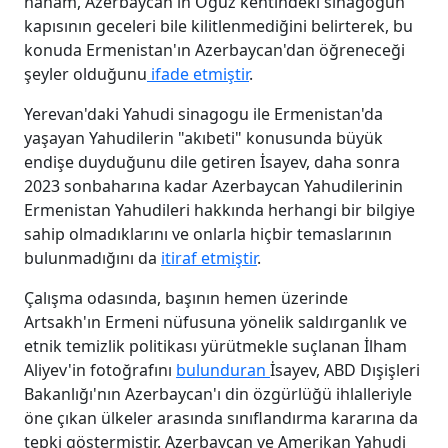
haham, Azerbaycan'ın Oğuz kentindeki sinagogun
kapısının geceleri bile kilitlenmediğini belirterek, bu
konuda Ermenistan'ın Azerbaycan'dan öğreneceği
şeyler olduğunu
ifade etmiştir
.
Yerevan'daki Yahudi sinagogu ile Ermenistan'da
yaşayan Yahudilerin "akıbeti" konusunda büyük
endişe duyduğunu dile getiren İsayev, daha sonra
2023 sonbaharına kadar Azerbaycan Yahudilerinin
Ermenistan Yahudileri hakkında herhangi bir bilgiye
sahip olmadıklarını ve onlarla hiçbir temaslarının
bulunmadığını da
itiraf etmiştir
.
Çalışma odasında, başının hemen üzerinde
Artsakh'ın Ermeni nüfusuna yönelik saldırganlık ve
etnik temizlik politikası yürütmekle suçlanan İlham
Aliyev'in fotoğrafını
bulunduran
İsayev, ABD Dışişleri
Bakanlığı'nın Azerbaycan'ı din özgürlüğü ihlalleriyle
öne çıkan ülkeler arasında sınıflandırma kararına da
tepki göstermiştir. Azerbaycan ve Amerikan Yahudi