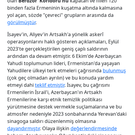
olan
Berdzor
Koridoru'nu
kapatan ve fiilen 120
binden fazla Ermeninin kuşatma altında kalmasına
yol açan, sözde "çevreci" grupların arasında da
görülmüştür
.
İsayev'in, Aliyev'in Artsakh'a yönelik askerî
operasyonlarını haklı gösteren açıklamaları, Eylül
2023'te gerçekleştirilen geniş çaplı saldırının
ardından da devam etmiştir. 6 Ekim'de Azerbaycan
Yahudi toplumunun lideri, Ermenistan'da yaşayan
Yahudilere ülkeyi terk etmeleri çağrısında
bulunmuş
(çok geç olmadan ayrılın) ve bu konuda yardım
etmeyi dahi
teklif etmiştir
. İsayev, bu çağrısını
Ermenilerin İsrail'i, Azerbaycan'ın Artsakh
Ermenilerine karşı etnik temizlik politikası
yürütmesine destek vermekle suçlamalarına ve bu
atmosfer nedeniyle 2023 sonbaharında Yerevan'daki
sinagoga saldırı düzenlenmiş olmasına
dayandırmıştır
. Olaya ilişkin
değerlendirmesinde