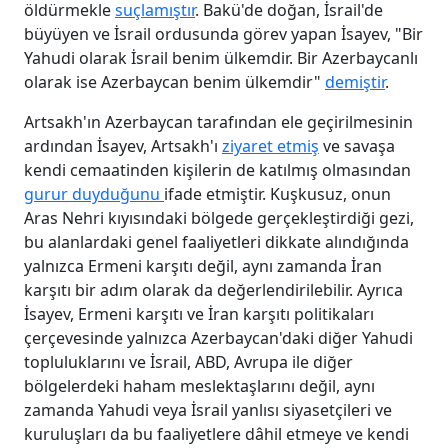
öldürmekle
suçlamıştır
. Bakü'de doğan, İsrail'de
büyüyen ve İsrail ordusunda görev yapan İsayev, "Bir
Yahudi olarak İsrail benim ülkemdir. Bir Azerbaycanlı
olarak ise Azerbaycan benim ülkemdir"
demiştir
.
Artsakh'ın Azerbaycan tarafından ele geçirilmesinin
ardından İsayev, Artsakh'ı
ziyaret etmiş
ve savaşa
kendi cemaatinden kişilerin de katılmış olmasından
gurur duyduğunu
ifade etmiştir. Kuşkusuz, onun
Aras Nehri kıyısındaki bölgede gerçekleştirdiği gezi,
bu alanlardaki genel faaliyetleri dikkate alındığında
yalnızca Ermeni karşıtı değil, aynı zamanda İran
karşıtı bir adım olarak da değerlendirilebilir. Ayrıca
İsayev, Ermeni karşıtı ve İran karşıtı politikaları
çerçevesinde yalnızca Azerbaycan'daki diğer Yahudi
topluluklarını ve İsrail, ABD, Avrupa ile diğer
bölgelerdeki haham meslektaşlarını değil, aynı
zamanda Yahudi veya İsrail yanlısı siyasetçileri ve
kuruluşları da bu faaliyetlere dâhil etmeye ve kendi