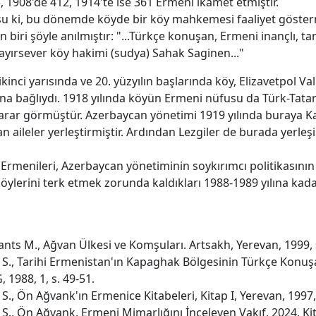
, 1908'de 412, 1914'te ise 361 Ermeni ikamet etmiştir.
 şu ki, bu dönemde köyde bir köy mahkemesi faaliyet gösterm
 biri şöyle anılmıştır: "...Türkçe konuşan, Ermeni inançlı, t
ayırsever köy hakimi (sudya) Sahak Saginen..."
 ikinci yarısında ve 20. yüzyılın başlarında köy, Elizavetpol Vali
na bağlıydı. 1918 yılında köyün Ermeni nüfusu da Türk-Tatar 
arar görmüştür. Azerbaycan yönetimi 1919 yılında buraya K
n aileler yerleştirmiştir. Ardından Lezgiler de burada yerleş
Ermenileri, Azerbaycan yönetiminin soykırımcı politikasının
öylerini terk etmek zorunda kaldıkları 1988-1989 yılına kad
nts M., Ağvan Ülkesi ve Komşuları. Artsakh, Yerevan, 1999, 
S., Tarihi Ermenistan'ın Kapaghak Bölgesinin Türkçe Konu
, 1988, 1, s. 49-51.
., Ön Ağvank'ın Ermenice Kitabeleri, Kitap I, Yerevan, 1997, 
S., Ön Ağvank. Ermeni Mimarlığını İnceleyen Vakıf, 2024, Kit