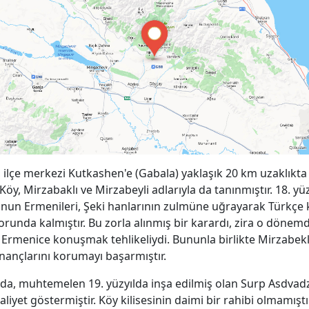
 ilçe merkezi Kutkashen'e (Gabala) yaklaşık 20 km uzaklıkta
Köy, Mirzabaklı ve Mirzabeyli adlarıyla da tanınmıştır. 18. yü
'nun Ermenileri, Şeki hanlarının zulmüne uğrayarak Türkç
runda kalmıştır. Bu zorla alınmış bir karardı, zira o dönem
 Ermenice konuşmak tehlikeliydi. Bununla birlikte Mirzabek
inançlarını korumayı başarmıştır.
da, muhtemelen 19. yüzyılda inşa edilmiş olan Surp Asdvad
aaliyet göstermiştir. Köy kilisesinin daimi bir rahibi olmamıştı