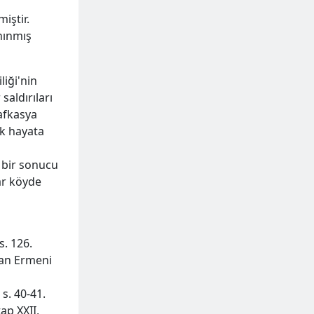
iştir.
anınmış
liği'nin
saldırıları
afkasya
ik hayata
 bir sonucu
ar köyde
s. 126.
şan Ermeni
s. 40-41.
ap XXII,