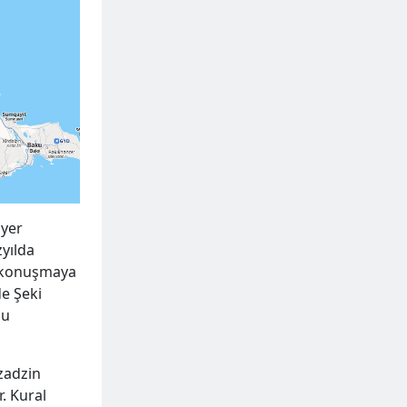
 yer
zyılda
e konuşmaya
de Şeki
lu
zadzin
r. Kural