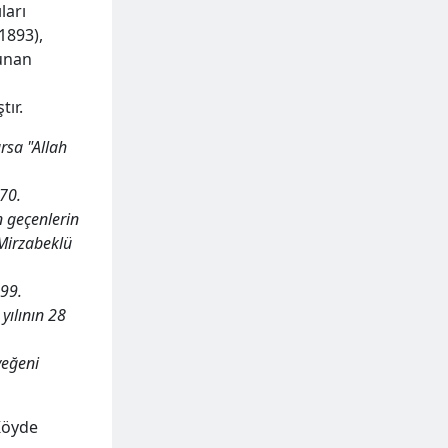
ları
1893),
unan
tır.
rsa "Allah
70.
 geçenlerin
 Mirzabeklü
899.
ılının 28
yeğeni
Köyde