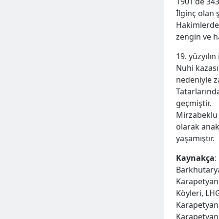
1901'de 343
İlginç olan
Hakimlerden
zengin ve h
19. yüzyılın
Nuhi kazası
nedeniyle z
Tatarlarında
geçmiştir.
Mirzabeklu 
olarak anak
yaşamıştır.
Kaynakça
:
Barkhutarya
Karapetyan 
Köyleri, LHG
Karapetyan S
Karapetyan 