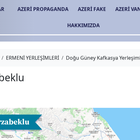
AR
AZERİ PROPAGANDA
AZERİ FAKE
AZERİ VA
HAKKIMIZDA
ERMENİ YERLEŞİMLERİ
Doğu Güney Kafkasya Yerleşiml
Mirzabeklu