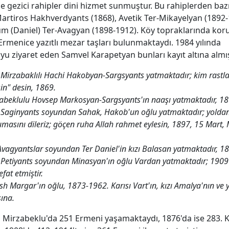
e gezici rahipler dini hizmet sunmuştur. Bu rahiplerden bazı
Martiros Hakhverdyants (1868), Avetik Ter-Mikayelyan (1892-
 (Daniel) Ter-Avagyan (1898-1912). Köy topraklarında kor
Ermenice yazıtlı mezar taşları bulunmaktaydı. 1984 yılında
yu ziyaret eden Samvel Karapetyan bunları kayıt altına almış
irzabaklılı Hachi Hakobyan-Sargsyants yatmaktadır; kim rastla
in" desin, 1869.
abeklulu Hovsep Markosyan-Sargsyants'ın naaşı yatmaktadır, 18
Saginyants soyundan Sahak, Hakob'un oğlu yatmaktadır; yoldan
kumasını dileriz; göçen ruha Allah rahmet eylesin, 1897, 15 Mart,
vagyantslar soyundan Ter Daniel'in kızı Balasan yatmaktadır, 1
Petiyants soyundan Minasyan'ın oğlu Vardan yatmaktadır; 1909 y
efat etmiştir.
h Margar'ın oğlu, 1873-1962. Karısı Vart'ın, kızı Amalya'nın ve 
sına.
a Mirzabeklu'da 251 Ermeni yaşamaktaydı, 1876'da ise 283. 