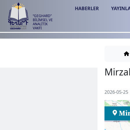
HABERLER
YAYINL
“GEGHARD”
BİLİMSEL VE
ANALİTİK
VAKFI
2026-05-25