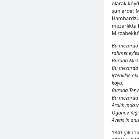
olarak köyd
şunlardır: 
Hambardzum
mezarlıkta 
Mirzabeklu'
Bu mezarda M
rahmet eyles
Burada Mirz
Bu mezarda 
içtenlikle o
köyü.
Burada Ter-A
Bu mezarda 
Aralık'ında v
Oganov Yeğis
Avetis'in anı
1841 yılınd