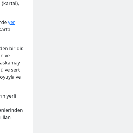
 (kartal),
erde
yer
kartal
en biridir.
an ve
"Paskamay
ü ve sert
boyuyla ve
ın yerli
şenlerinden
ı ilan