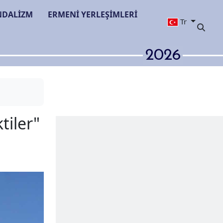
NDALİZM
ERMENİ YERLEŞİMLERİ
Tr
2026
ğ’e "göz diktiler"