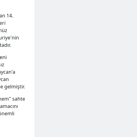
an 14.
eri
ümüz
uriye'nin
adır.
eni
sız
aycan'a
ycan
 gelmiştir.
dönem" sahte
 amacını
önemli