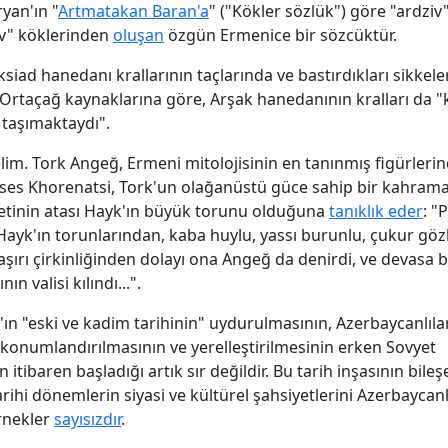
yan'ın "
Artmatakan Baran'a
" ("Kökler sözlük") göre "ardziv"
ziv" köklerinden
oluşan
özgün Ermenice bir sözcüktür.
ksiad hanedanı krallarının taçlarında ve bastırdıkları sikkel
 Ortaçağ kaynaklarına göre, Arşak hanedanının kralları da "
taşımaktaydı".
lim. Tork Angeğ, Ermeni mitolojisinin en tanınmış figürlerind
ses Khorenatsi, Tork'un olağanüstü güce sahip bir kahram
etinin atası Hayk'ın büyük torunu olduğuna
tanıklık eder
: 
ayk'ın torunlarından, kaba huylu, yassı burunlu, çukur gözl
, aşırı çirkinliğinden dolayı ona Angeğ da denirdi, ve devasa 
ın valisi kılındı...".
ın "eski ve kadim tarihinin" uydurulmasının, Azerbaycanlılar
 konumlandırılmasının ve yerelleştirilmesinin erken Sovyet
tibaren başladığı artık sır değildir. Bu tarih inşasının bile
 tarihi dönemlerin siyasi ve kültürel şahsiyetlerini Azerbaycanl
rnekler
sayısızdır
.