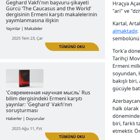
Hraçya Açar
2025 Haz 18, Çar
"ari" ve "d
Kartal, Arta
almaktadır
.
sembolünü 
TÜMÜNÜ OKU
Tork'a döne
Tarihçi Mov
Ermeni mill
Geghard Vakfı'nın başvuru-şikayeti
soyundan, H
Gürcü ‘The Caucasus and the World’
bakışlı biri
dergisinin Ermeni karşıtı makalelerinin
gücüyle batın
yayımlanmasına ilişkin
Azerbaycan'
Yayınlar | Makaleler
halk olarak
döneminden i
2025 Tem 23, Çar
biri, farklı
etmektir. Ö