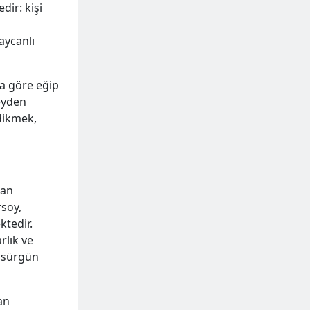
dir: kişi
aycanlı
na göre eğip
eyden
dikmek,
dan
rsoy,
ktedir.
rlık ve
a sürgün
an