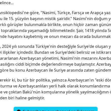
lince...
Ansiklopedisi'ne göre, "Nasimi, Türkçe, Farsça ve Arapça yaz
u ile 15. yüzyılın başının mistik şairidir." Nasimi'nin doğum y
rklı görüşler bulunmakla birlikte, onun hiçbir zaman gün
topraklarında yaşamadığı bilinmektedir. Şair, 1418 yılında S
nde hayatını kaybetmiş ve onun mezarı da orada bulunmakt
 2024 yılı sonunda Türkiye'nin desteğiyle Suriye'de oluşan y
i ilişkiler içindedir. Bundan ve Suriye'deki belirsiz ve istikrar
ararlanan Azerbaycan yönetimi, Nasimi'nin mezarını Azerb
asılığını ciddi biçimde değerlendirmeye başlamıştır. Azerba
öre bu konu Azerbaycan ile Suriye arasında zaten gündeme
erekir ki, bu tür bir politika, yalnızca Azerbaycan'ın "eski 
uşturma ve Azerbaycanlıları yerli halk olarak konumlandırma
ve çoktan Bakü'nün komşularına yönelik yayılmacılığının 
den biri haline gelmiştir.