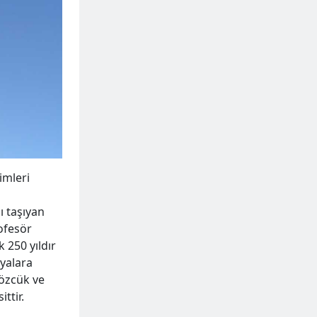
imleri
ı taşıyan
rofesör
 250 yıldır
ayalara
sözcük ve
ttir.