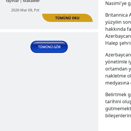
Nasimi'ye ge
Britannica 
Bilim insanı Azerbaycan tezinin
TÜMÜNÜ OKU
yüzyılın son
propagandacısı: Michael Gunter
hakkında fa
| AZERİ PROPAGANDA
Azerbaycan 
Halep şehri
2025 Ara 02, Sal
Azerbaycan,
yönetimle iy
ortamdan y
nakletme ol
medyasına g
Belirtmek g
tarihini ol
‘Şeytanlardan’ korku: Baku TV’nin
gütmemekte 
Geghard Bilimsel-Analitik Vakfı
bileşenlerin
TÜMÜNÜ OKU
hakkında yeni haberi