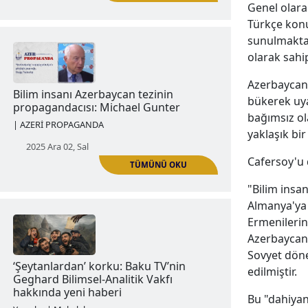
Genel olara
Türkçe kon
sunulmaktad
olarak sahi
TÜMÜNÜ OKU
Azerbaycanl
'Современная научная мысль' Rus
bükerek uya
bilim dergisindeki Ermeni karşıtı
bağımsız ol
yayınlar: 'Geghard' Vakfı'nın
yaklaşık bir 
soruşturması
Cafersoy'u 
Haberler | Duyurular
"Bilim insa
2025 Ağu 11, Pzt
Almanya'ya 
Ermenilerin 
Azerbaycanl
Sovyet döne
edilmiştir.
Bu "dahiyane