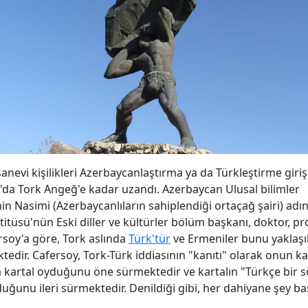
sanevi kişilikleri Azerbaycanlaştırma ya da Türkleştirme giriş
da Tork Angeğ'e kadar uzandı. Azerbaycan Ulusal bilimler
in Nasimi (Azerbaycanlıların sahiplendiği ortaçağ şairi) adın
stitüsü'nün Eski diller ve kültürler bölüm başkanı, doktor, p
rsoy'a göre, Tork aslında
Türk'tür
ve Ermeniler bunu yaklaşık
ktedir. Cafersoy, Tork-Türk iddiasının "kanıtı" olarak onun k
la kartal oyduğunu öne sürmektedir ve kartalın "Türkçe bir 
ğunu ileri sürmektedir. Denildiği gibi, her dahiyane şey basi