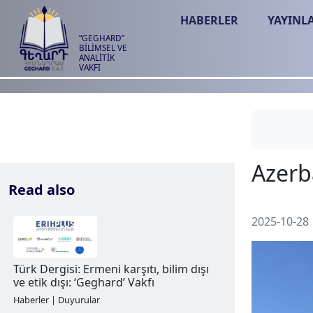
HABERLER
YAYINL
“GEGHARD”
BİLİMSEL VE
ANALİTİK
VAKFI
Read also
2025-10-28