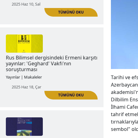
Türk Dergisi: Ermeni karşıtı, bilim dışı
ve etik dışı: ‘Geghard’ Vakfı
Haberler | Duyurular
2025 Haz 10, Sal
TÜMÜNÜ OKU
Tarihi ve ef
Azerbaycan'
akademisi'n
Dilbilim En
Rus Bilimsel dergisindeki Ermeni karşıtı
İlhami Cafe
yayınlar: 'Geghard' Vakfı'nın
tahrif etme
soruşturması
tırnaklarıy
sembol" oldu
Yayınlar | Makaleler