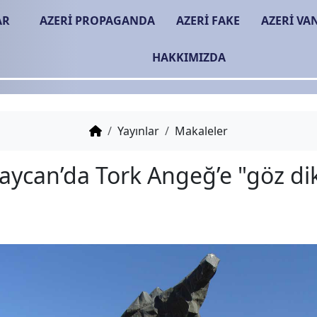
AR
AZERİ PROPAGANDA
AZERİ FAKE
AZERİ VA
HAKKIMIZDA
Yayınlar
Makaleler
Azerbaycan’da Tork Ange