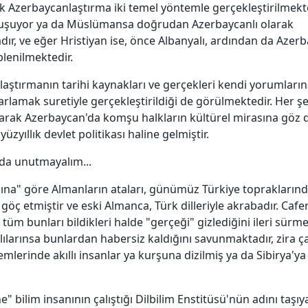
k Azerbaycanlaştırma iki temel yöntemle gerçekleştirilmekte
uşuyor ya da Müslümansa doğrudan Azerbaycanlı olarak
ır, ve eğer Hristiyan ise, önce Albanyalı, ardından da Azerb
plenilmektedir.
aştırmanın tarihi kaynakları ve gerçekleri kendi yorumları
rlamak suretiyle gerçekleştirildiği de görülmektedir. Her ş
arak Azerbaycan'da komşu halkların kültürel mirasına göz 
yüzyıllık devlet politikası haline gelmiştir.
da unutmayalım...
nına" göre Almanların ataları, günümüz Türkiye toprakların
göç etmiştir ve eski Almanca, Türk dilleriyle akrabadır. Cafe
tüm bunları bildikleri halde "gerçeği" gizlediğini ileri sürme
ılarınsa bunlardan habersiz kaldığını savunmaktadır, zira ça
mlerinde akıllı insanlar ya kurşuna dizilmiş ya da Sibirya'y
" bilim insanının çalıştığı Dilbilim Enstitüsü'nün adını taşıy