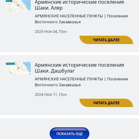
2024 Окт 14, Пон
ЧИТ
Армянские исторические посе
Шаки․ Киш
АРМЯНСКИЕ НАСЕЛЕННЫЕ ПУНКТЫ | По
Восточного Закавказья
2024 Окт 21, Пон
ЧИТ
Армянские исторические посе