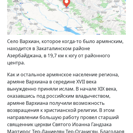
Село Вархиан, которое когда-то было армянским,
находится в Закаталинском районе
Азербайджана, в 19,7 км к югу от районного
центра.
Как и остальное армянское население региона,
армяне Вархиана в середине XVII
века
вынужденно приняли ислам. В начале
XIX
века,
оказавшись под российским владычеством,
армяне Вархиана получили возможность
возвращения к христианской религии. В этом
направлении большую работу провел старший
священник церкви Святого Иоанна Гандзака
Мартирос Тер-Даниелян Тер-Оганисян. Благодаря