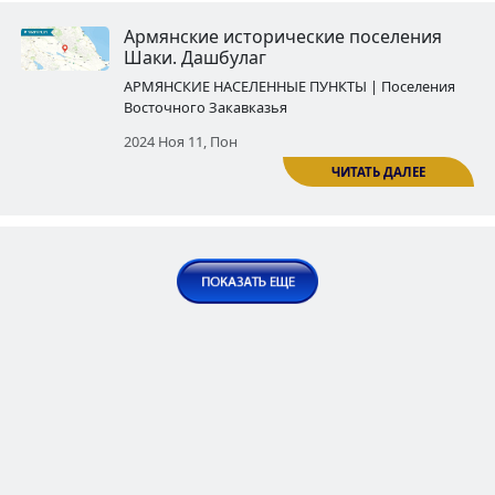
ЧИТ
Армянские исторические посе
Шаки․ Киш
АРМЯНСКИЕ НАСЕЛЕННЫЕ ПУНКТЫ | По
Восточного Закавказья
2024 Окт 21, Пон
ЧИТ
Армянские исторические посе
Вардашена․ Акобишен
АРМЯНСКИЕ НАСЕЛЕННЫЕ ПУНКТЫ | По
Восточного Закавказья
2024 Окт 28, Пон