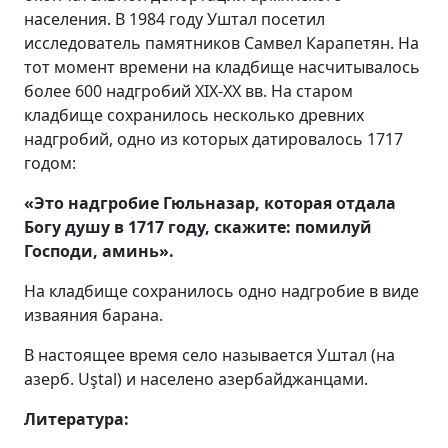
населения. В 1984 году Уштал посетил
исследователь памятников Самвел Карапетян. На
тот момент времени на кладбище насчитывалось
более 600 надгробий XIX-XX
вв. На старом
кладбище сохранилось несколько древних
надгробий, одно из которых датировалось 1717
годом:
«Это надгробие Гюльназар, которая от
дала
Богу душу
в 1717 году, скаж
ите:
помилуй
Господ
и
, аминь».
На кладбище сохранилось одно надгробие в виде
изваяния барана.
В настоящее время село называется Уштал (на
азерб. Uştal) и населено азербайджанцами.
Литература: