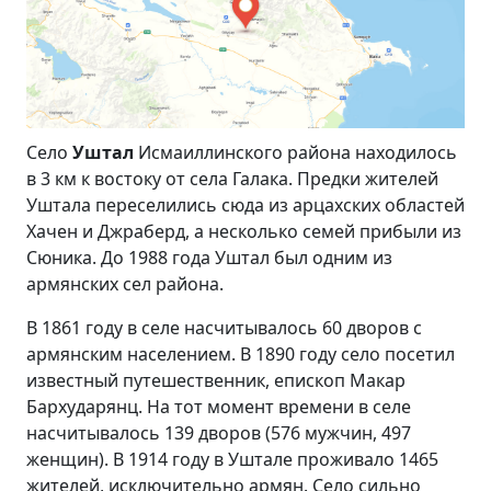
Село
Уштал
Исмаиллинского района находилось
в 3 км к востоку от села Галака. Предки жителей
Уштала переселились сюда из арцахских областей
Хачен и Джраберд, а несколько семей прибыли из
Сюника. До 1988 года Уштал был одним из
армянских сел района.
В 1861 году в селе насчитывалось 60 дворов с
армянским населением. В 1890 году село посетил
известный путешественник, епископ Макар
Бархударянц. На тот момент времени в селе
насчитывалось 139 дворов (576 мужчин, 497
женщин). В 1914 году в Уштале проживало 1465
жителей, исключительно армян. Село сильно