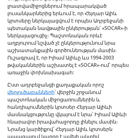
լրատվամիջոցներում հրապարակված
լուսանկարներից երևում է, որ Հեյդար Ալիև
կրտսերը ներկայացվում է որպես Ադրբեջանի
պետական նավթային ընկերության՝ «SOCAR»-ի
ներկայացուցիչ։ Պաշտոնական որևէ
աղբյուրում նշված չէ ընկերությունում նրա
աշխատանքային գործունեության մասին։
Ուշագրավ է, որ Իլհամ Ալիևը ևս 1994-2003
թվականներին աշխատել է «SOCAR»-ում՝ որպես
առաջին փոխնախագահ:
Ըստ ադրբեջանցի քաղաքական որոշ
վերլուծաբանների
՝ վերջին շրջանում
պաշտոնական միջոցառումներին և
հանդիպումներին կրտսեր Հեյդար Ալիևի
մասնակցությունը վկայում է նրա՝ Իլհամ Ալիևի
հնարավոր իրավահաջորդը լինելու մասին։
Նրանց կարծիքով՝ Հեյդար Ալիև կրտսերն
ապագայում կարող է ավելի ակտիվ