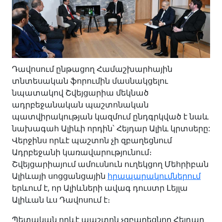
Դավոսում ընթացող Համաշխարհային
տնտեսական ֆորումին մասնակցելու
նպատակով Շվեյցարիա մեկնած
ադրբեջանական պաշտոնական
պատվիրակության կազմում ընդգրկված է նաև
նախագահ Ալիևի որդին՝ Հեյդար Ալիև կրտսերը:
Վերջինս որևէ պաշտոն չի զբաղեցնում
Ադրբեջանի կառավարությունում։
Շվեյցարիայում ամուսնուն ուղեկցող Մեհրիբան
Ալիևայի սոցցանցային
հրապարակումներում
երևում է, որ Ալիևների ավագ դուստր Լեյլա
Ալիևան ևս Դավոսում է։
Պետական որևէ պաշտոն չզբաղեցնող Հեյդար