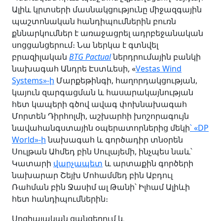
Ալիև կրտսերի մասնակցությունը միջազգային
պաշտոնական հանդիպումներին բուռն
քննարկումներ է առաջացրել ադրբեջանական
սոցցանցերում։ Նա ներկա է գտնվել
բրազիլական
BTG Pactual
ներդրումային բանկի
նախագահ Անդրե Էստևեսի, «
Vestas Wind
Systems»-ի
Մարքեթինգի, հաղորդակցության,
կայուն զարգացման և հասարակայնության
հետ կապերի գծով ավագ փոխնախագահ
Մորտեն Դիրհոլմի, աշխարհի խոշորագույն
նավահանգստային օպերատորներից մեկի
՝ «DP
World»-ի
նախագահ և գործադիր տնօրեն
Սուլթան Ահմեդ բին Սուլայեմի, ինչպես նաև՝
Կատարի
վարչապետ
և արտաքին գործերի
նախարար Շեյխ Մոհամմեդ բին Աբդուլ
Ռահման բին Ջասիմ ալ Թանի՝ Իլհամ Ալիևի
հետ հանդիպումներին։
Սոցիալական ցանցերում և