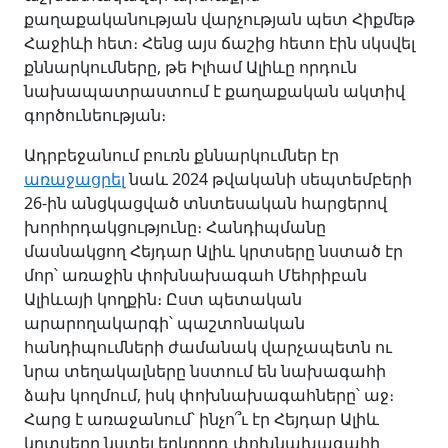
քաղաքականության վարչության պետ Հիքմեթ
Հաջիևի հետ։ Հենց այս ճաշից հետո էին սկսվել
քննարկումները, թե Իլհամ Ալիևը որդուն
նախապատրաստում է քաղաքական ակտիվ
գործունեության։
Ադրբեջանում բուռն քննարկումներ էր
առաջացրել
նաև 2024 թվականի սեպտեմբերի
26-ին անցկացված տնտեսական հարցերով
խորհրդակցությունը։ Հանդիպմանը
մասնակցող Հեյդար Ալիև կրտսերը նստած էր
մոր՝ առաջին փոխնախագահ Մեհրիբան
Ալիևայի կողքին։ Ըստ պետական
արարողակարգի՝ պաշտոնական
հանդիպումների ժամանակ վարչապետն ու
նրա տեղակալները նստում են նախագահի
ձախ կողմում, իսկ փոխնախագահները՝ աջ։
Հարց է առաջանում՝ ինչո՞ւ էր Հեյդար Ալիև
կրտսերը նստել երկրորդ փոխնախագահի