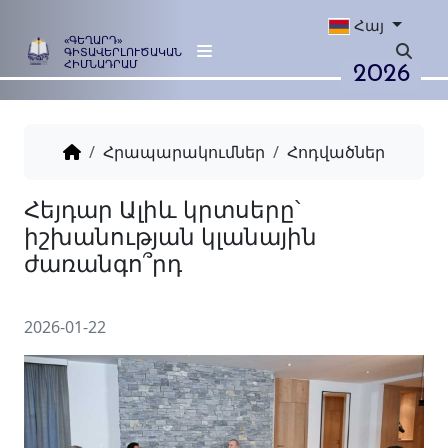
Հայ
«ԳԵՂԱՐԴ»
ԳԻՏԱՎԵՐԼՈՒԾԱԿԱՆ
2026
ՀԻՄՆԱԴՐԱՄ
Հրապարակումներ
Հոդվածներ
Հեյդար Ալիև կրտսերը՝
իշխանության կլանային
ժառանգո՞րդ
2026-01-22