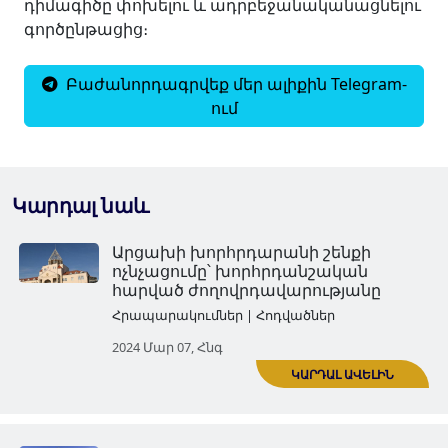
դիմագիծը փոխելու և ադրբեջանականացնելու
գործընթացից։
Բաժանորդագրվեք մեր ալիքին Telegram-
ում
Կարդալ նաև