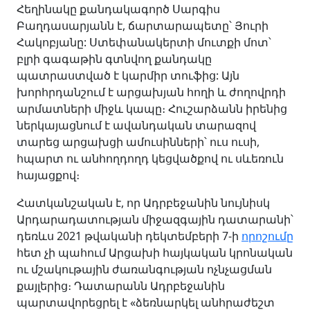
Հեղինակը քանդակագործ Սարգիս
Բաղդասարյանն է, ճարտարապետը՝ Յուրի
Հակոբյանը: Ստեփանակերտի մուտքի մոտ՝
բլրի գագաթին գտնվող քանդակը
պատրաստված է կարմիր տուֆից: Այն
խորհրդանշում է արցախյան հողի և ժողովրդի
արմատների միջև կապը։ Հուշարձանն իրենից
ներկայացնում է ավանդական տարազով
տարեց արցախցի ամուսինների՝ ուս ուսի,
հպարտ ու անհողդողդ կեցվածքով ու սևեռուն
հայացքով։
Հատկանշական է, որ Ադրբեջանին նույնիսկ
Արդարադատության միջազգային դատարանի՝
դեռևս 2021 թվականի դեկտեմբերի 7-ի
որոշումը
հետ չի պահում Արցախի հայկական կրոնական
ու մշակութային ժառանգության ոչնչացման
քայլերից։ Դատարանն Ադրբեջանին
պարտավորեցրել է «ձեռնարկել անհրաժեշտ