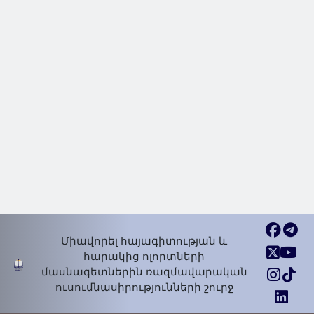
2024 Մար 20, Չրք
«Ժամանակակից գողգոթա»․ 
ապրիլի 10-ին Արցախի Մար
գյուղում իրականացվեցին հա
ջարդեր
Հրապարակումներ | Հոդվածներ
2024 Ապր 15, Երկ
Միավորել հայագիտության և
հարակից ոլորտների
մասնագետներին ռազմավարական
ուսումնասիրությունների շուրջ