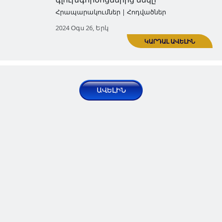
Արցախի խորհրդարանի շեն
ոչնչացումը՝ խորհրդանշակա
հարված ժողովրդավարությ
Հրապարակումներ | Հոդվածներ
2024 Մար 07, Հնգ
Արցախում Ադրբեջանի կողմ
մշակութային ժառանգությա
ոչնչացում․ միջազգային հան
արձագանքը
Հրապարակումներ | Հոդվածներ