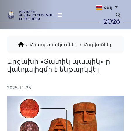
Հայ
«ԳԵՂԱՐԴ»
ԳԻՏԱՎԵՐԼՈՒԾԱԿԱՆ
2026
ՀԻՄՆԱԴՐԱՄ
Հրապարակումներ
Հոդվածներ
Արցախի «Տատիկ-պապիկ»
վանդալիզմի է ենթարկվել
2025-11-25