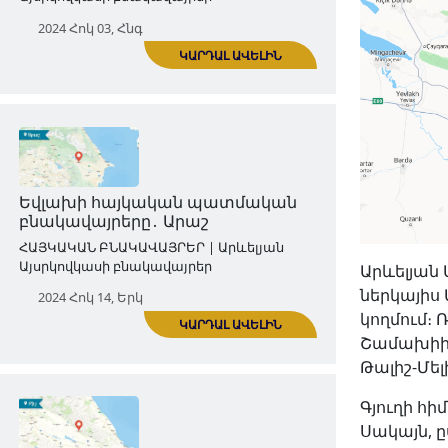
Շաքիի հայկական պատմական
բնակավայրերը․ Քունգուտ
ՀԱՅԿԱԿԱՆ ԲՆԱԿԱՎԱՅՐԵՐ | Արևելյան
Այսրկովկասի բնակավայրեր
2024 Հոկ 03, Հնգ
ԿԱՐԴԱԼ ԱՎԵԼԻՆ
Արևելյան 
ներկայիս 
կողմում։
Շամախիի գ
Եվլախի հայկական պատմական
Թալիշ-Մե
բնակավայրերը․ Արաշ
Գյուղի հ
ՀԱՅԿԱԿԱՆ ԲՆԱԿԱՎԱՅՐԵՐ | Արևելյան
Սակայն, 
Այսրկովկասի բնակավայրեր