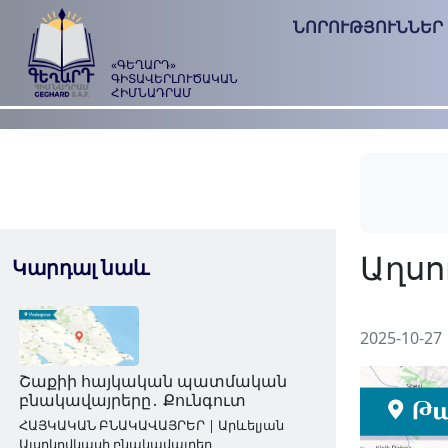
ՆՈՐՈՒԹՅՈՒՆՆԵՐ
«ԳԵՂԱՐԴ»
ԳԻՏԱՎԵՐԼՈՒԾԱԿԱՆ
ՀԻՄՆԱԴՐԱՄ
Կարդալ նաև
2025-10-27