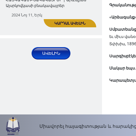
Գրականությ
Շաքիի հայկական պատմական
ԿԱՐԴԱԼ ԱՎԵԼԻՆ
«
Արձագանք
բնակավայրերը․ Ալյար
Սմբատեանց 
ՀԱՅԿԱԿԱՆ ԲՆԱԿԱՎԱՅՐԵՐ | Արևելյան
եւ միւս վան
Այսրկովկասի բնակավայրեր
Տփխիս, 1896,
2024 Նոյ 04, Երկ
Սարգիսբէկե
Մակար եպս
Կարապետյա
Շաքիի հայկական պատմական
բնակավայրերը․ Դաշբուլաղ
Միավորել հայագիտության և հարակից
ԿԱՐԴԱԼ ԱՎԵԼԻՆ
ՀԱՅԿԱԿԱՆ ԲՆԱԿԱՎԱՅՐԵՐ | Արևելյան