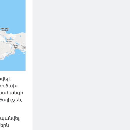
վել է
ետի ձախ
 նահանգի
ալիշշեն,
հպանվել։
ներն