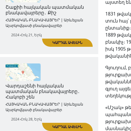
այստեղ ե
2024 Հոկ 14, Երկ
1831 թվակ
տուն հայ՝
ընտանիք։ 
1889 թվակ
բնակիչ։ 1
իսկ 1905 
ԿԱՐԴԱԼ ԱՎԵԼԻՆ
թվականին՝
Գյուղում,
Շաքիի հայկական պատմական
թյուրքախ
բնակավայրերը․ Քիշ
թվականնե
գյուղ այ
ՀԱՅԿԱԿԱՆ ԲՆԱԿԱՎԱՅՐԵՐ | Արևելյան
տեղեկությ
Այսրկովկասի բնակավայրեր
«Մշակ» թե
2024 Հոկ 21, Երկ
պահպանվել
թյուրքախո
մասնակից