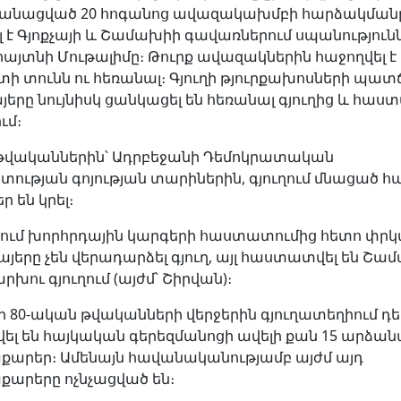
անացված 20 հոգանոց ավազակախմբի հարձակմանը
լ է Գյոքչայի և Շամախիի գավառներում սպանություն
հայտնի Մութալիմը։ Թուրք ավազակներին հաջողվել է
տի տունն ու հեռանալ։ Գյուղի թյուրքախոսների պա
յերը նույնիսկ ցանկացել են հեռանալ գյուղից և հաս
ւմ։
0 թվականներին՝ Ադրբեջանի Դեմոկրատական
ության գոյության տարիներին, գյուղում մնացած հա
ր են կրել։
ում խորհրդային կարգերի հաստատումից հետո փր
այերը չեն վերադարձել գյուղ, այլ հաստատվել են Շա
րխու գյուղում (այժմ՝ Շիրվան)։
րի 80-ական թվականների վերջերին գյուղատեղիում դ
լ են հայկական գերեզմանոցի ավելի քան 15 արձա
րեր։ Ամենայն հավանականությամբ այժմ այդ
արերը ոչնչացված են։