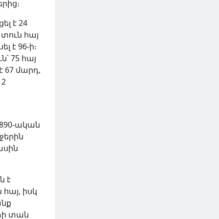
րից։
լ է 24
 տուն հայ
լ է 96-ի։
ն՝ 75 հայ
 67 մարդ,
12
890-ական
ջերին
ասին
ն է
 հայ, իսկ
անք
տի տան