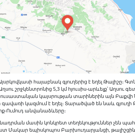
Այսրկովկասի հայաբնակ գյուղերից է եղել Թալիշը։ Գտն
Աղսու շրջկենտրոնից 5,3 կմ հյուսիս-արևելք՝ Աղսու գ
 Ռուսաստանյան կայսրության տարիներին այն Բաքվի
ավառի կազմում է եղել։ Տարածված են նաև գյուղի Թ
լիք-Ումուդ անվանաձևերը։
իմնադրման մասին կոնկրետ տեղեկություններ չեն պա
ըստ Մակար եպիսկոպոս Բարխուդարյանցի, թալիշցի