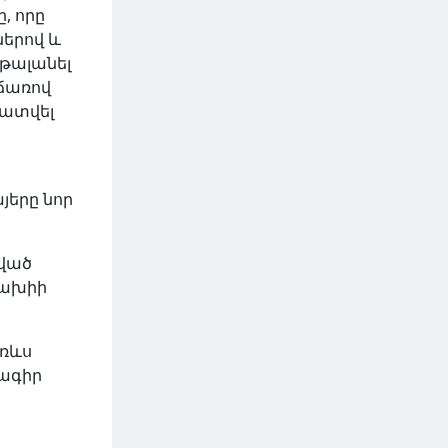
, որը
ներով և
 թալանել
տճառով
տատվել
յերը նոր
կված
մախիի
եռևս
նագիր