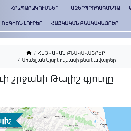
ՀՐԱՊԱՐԱԿՈՒՄՆԵՐ
ԱԶԵՐՊՐՈՊԱԳԱՆԴԱ
ՌԵԳԻՈՆ ԼՈՒՐԵՐ
ՀԱՅԿԱԿԱՆ ԲՆԱԿԱՎԱՅՐԵՐ
ՀԱՅԿԱԿԱՆ ԲՆԱԿԱՎԱՅՐԵՐ
Արևելյան Այսրկովկասի բնակավայրեր
Աղսուի շրջանի Թալիշ