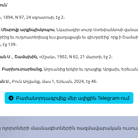
ուն՝
», 1894, N 97, 24 օգոստոսի, էջ 2։
Մեսրովբ արքեպիսկոպոս
, Նկարագիր սուրբ Ստեփաննոսի վանա
օրէից եւ ուղտատեղեաց եւս քաղաքացն եւ գիւղօրէից՝ որք ի Շամախ
 էջ 139։
ան Ս
․
, Շամախին,
«Մշակ», 1902, N 62, 21 մարտի, էջ 2։
․
Բարխուտարեանց
,
Աղուանից երկիր եւ դրացիք։ Արցախ, Երեւան, 
ն Ս.,
Բուն Աղվանք, մաս 1, Երևան, 2024, էջ 46։
Բաժանորդագրվեք մեր ալիքին Telegram-ում
 ոլորտների մասնագետներին ռազմավարական ուսումն