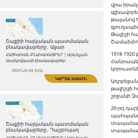
վրա իրակ
գլխավորե
թալանով 
գյուղապե
ԿԱՐԴԱԼ ԱՎԵԼԻՆ
Թալիշի հա
Շամախիո
Վարդաշենի հայկական
պատմական բնակավայրերը․
1918-192
Հակոբի շեն
Հանրապետ
ՀԱՅԿԱԿԱՆ ԲՆԱԿԱՎԱՅՐԵՐ | Արևելյան
կորուստնե
Այսրկովկասի բնակավայրեր
Ադրբեջան
2024 Հոկ 28, Երկ
թալիշցի հ
շրջանի Զա
20-րդ դա
պահպանվե
տապանաքա
տապանաք