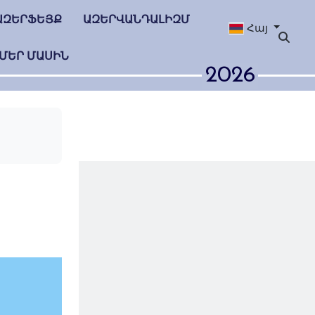
ԱԶԵՐՖԵՅՔ
ԱԶԵՐՎԱՆԴԱԼԻԶՄ
Հայ
ՄԵՐ ՄԱՍԻՆ
2026
 գյուղը