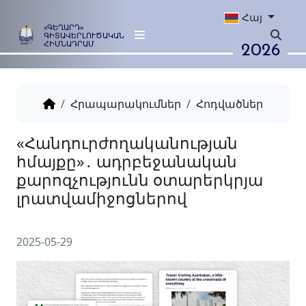
Հայ
«ԳԵՂԱՐԴ»
ԳԻՏԱՎԵՐԼՈՒԾԱԿԱՆ
2026
ՀԻՄՆԱԴՐԱՄ
Հրապարակումներ
Հոդվածներ
«Հանդուրժողականության
հմայքը»․ ադրբեջանական
քարոզչությունն օտարերկր
լրատվամիջոցներով
2025-05-29