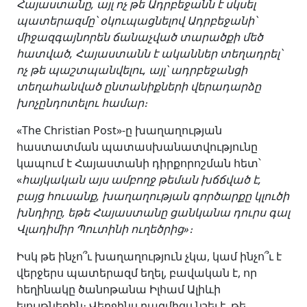
Հայաստանը, այլ ոչ թե Ադրբեջանն է սկսել
պատերազմը՝ օկուպացնելով Ադրբեջանի՝
միջազգայնորեն ճանաչված տարածքի մեծ
հատված, Հայաստանն է ականներ տեղադրել՝
ոչ թե պաշտպանվելու, այլ՝ ադրբեջանցի
տեղահանված ընտանիքների վերադարձը
խոչընդոտելու համար։
«The Christian Post»-ը խաղաղության
հաստատման պատասխանատվությունը
կապում է Հայաստանի դիրքորոշման հետ՝
«
հայկական այս ամբողջ թեման խճճված է,
բայց հուսանք, խաղաղության գործարքը կլուծի
խնդիրը, եթե Հայաստանը ցանկանա դուրս գալ
Վլադիմիր Պուտինի ուղեծրից»։
Իսկ թե ինչո՞ւ խաղաղություն չկա, կամ ինչո՞ւ է
վերջերս պատերազմ եղել, բավական է, որ
հեղինակը ծանոթանա Իլհամ Ալիևի
ելույթներին։ Վերջինս բազմիցս նշել է, թե