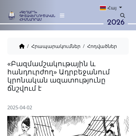
Հայ
«ԳԵՂԱՐԴ»
ԳԻՏԱՎԵՐԼՈՒԾԱԿԱՆ
2026
ՀԻՄՆԱԴՐԱՄ
Հրապարակումներ
Հոդվածներ
«Բազմամշակութային և
հանդուրժող» Ադրբեջանու
կրոնական ազատությունը
ճնշվում է
2025-04-02