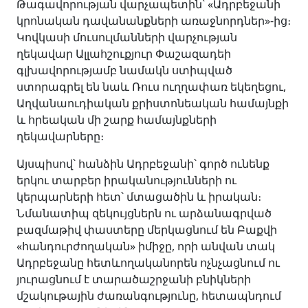
Թագավորության վարչապետին՝ «Ադրբեջանի
կրոնական դավանանքների առաջնորդներ»-ից։
Կովկասի մուսուլմանների վարչության
ղեկավար Ալլահշուքյուր Փաշազադեի
գլխավորությամբ նամակն ստիպված
ստորագրել են նաև Ռուս ուղղափառ եկեղեցու,
Աղվանաուդիական քրիստոնեական համայնքի
և հրեական մի շարք համայնքների
ղեկավարները։
Այսպիսով՝ հանձին Ադրբեջանի՝ գործ ունենք
երկու տարբեր իրականությունների ու
կերպարների հետ՝ մտացածին և իրական։
Նմանատիպ զեկույցներն ու արձանագրված
բազմաթիվ փաստերը մերկացնում են Բաքվի
«հանդուրժողական» իմիջը, որի անվան տակ
Ադրբեջանը հետևողականորեն ոչնչացնում ու
յուրացնում է տարածաշրջանի բնիկների
մշակութային ժառանգությունը, հետապնդում