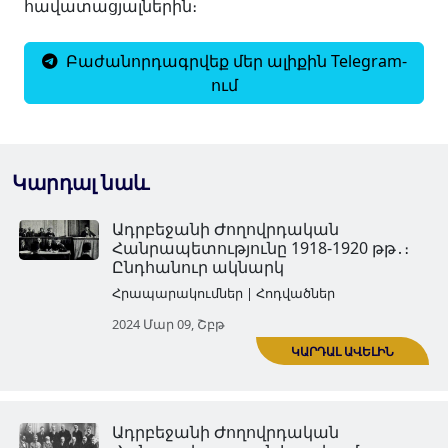
հավատացյալներին։
Բաժանորդագրվեք մեր ալիքին Telegram-
ում
Կարդալ նաև