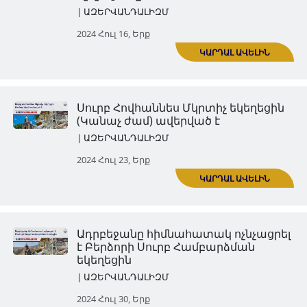
Հին Ջուղայի գերեզմանատա
խաչքարերի և տապանաքար
ոչնչացումը
| ԱԶԵՐՎԱՆԴԱԼԻԶՄ
2024 Հուլ 16, Երք