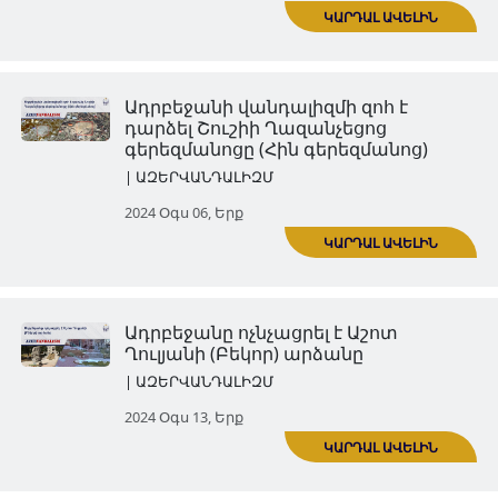
Սուրբ Հովհաննես Մկրտիչ եկ
(Կանաչ ժամ) ավերված է
| ԱԶԵՐՎԱՆԴԱԼԻԶՄ
2024 Հուլ 23, Երք
ԿԱՐ
Ադրբեջանը հիմնահատակ ոչ
է Բերձորի Սուրբ Համբարձմ
եկեղեցին
| ԱԶԵՐՎԱՆԴԱԼԻԶՄ
2024 Հուլ 30, Երք
ԿԱՐ