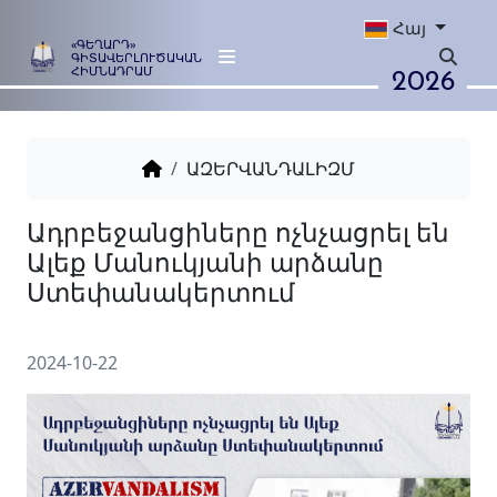
Հայ
«ԳԵՂԱՐԴ»
ԳԻՏԱՎԵՐԼՈՒԾԱԿԱՆ
2026
ՀԻՄՆԱԴՐԱՄ
ԱԶԵՐՎԱՆԴԱԼԻԶՄ
Ադրբեջանցիները ոչնչացրե
Ալեք Մանուկյանի արձանը
Ստեփանակերտում
2024-10-22